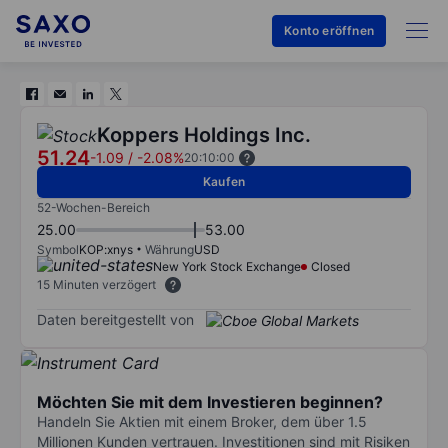
Konto eröffnen
Koppers Holdings Inc.
51.24
-1.09
/
-2.08%
20:10:00
Kaufen
52-Wochen-Bereich
25.00
53.00
Symbol
KOP:xnys
Währung
USD
New York Stock Exchange
Closed
15 Minuten verzögert
Daten bereitgestellt von
Möchten Sie mit dem Investieren beginnen?
Handeln Sie Aktien mit einem Broker, dem über 1.5
Millionen Kunden vertrauen. Investitionen sind mit Risiken