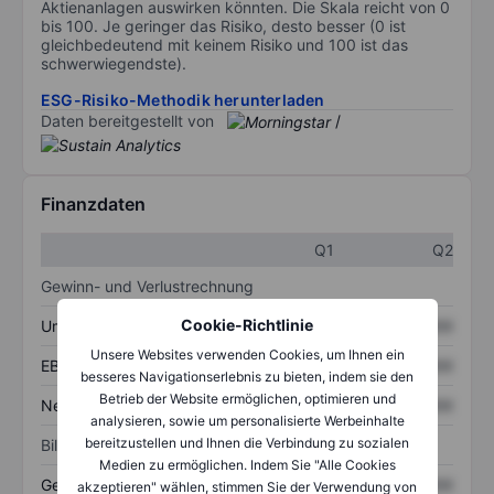
Aktienanlagen auswirken könnten. Die Skala reicht von 0
bis 100. Je geringer das Risiko, desto besser (0 ist
gleichbedeutend mit keinem Risiko und 100 ist das
schwerwiegendste).
ESG-Risiko-Methodik herunterladen
Daten bereitgestellt von
/
Finanzdaten
Q1
Q2
Gewinn- und Verlustrechnung
Cookie-Richtlinie
Umsatz
XXXXXXX
XXXXXXX
Unsere Websites verwenden Cookies, um Ihnen ein
EBITDA
XXXXXXX
XXXXXXX
besseres Navigationserlebnis zu bieten, indem sie den
Betrieb der Website ermöglichen, optimieren und
Nettoeinkommen
XXXXXXX
XXXXXXX
analysieren, sowie um personalisierte Werbeinhalte
bereitzustellen und Ihnen die Verbindung zu sozialen
Bilanz
Medien zu ermöglichen. Indem Sie "Alle Cookies
Gesamtvermögen
XXXXXXX
XXXXXXX
akzeptieren" wählen, stimmen Sie der Verwendung von