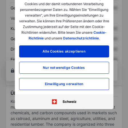
Cookies und der damit verbundenen Verarbeitung
Gesamtschulden
XXXXXXX
XXXXXXX
personenbezogener Daten zu. Wählen Sie "Einwilligung
verwalten", um Ihre Einwilligungseinstellungen zu
Verhältnisse
verwalten. Sie können Ihre Präferenzen ändern oder Ihre
Zustimmung jederzeit auf der Seite mit den Cookie-
Kurs/Umsatz
XXXXXXX
XXXXXXX
Richtlinien widerrufen. Bitte lesen Sie unsere
Cookie-
Richtlinie
und unsere
Datenschutzrichtlinie
.
Gewinn je Aktie
XXXXXXX
XXXXXXX
Dividende je Aktie
XXXXXXX
XXXXXXX
Alle Cookies akzeptieren
Eigenkapitalrendite
XXXXXXX
XXXXXXX
Konto eröffnen
um Zugriff auf mehr Diagramm-
Nur notwendige Cookies
und Analyse-Tools zu erhalten.
Einwilligung verwalten
Über Koppers Holdings Inc.
Koppers Holdings Inc through its subsidiaries,
Schweiz
manufactures and sells wood products, wood treatment
chemicals, and carbon compounds used in markets such
as railroad, aluminum and steel, agriculture, utilities, and
residential lumber. The company is organized into three