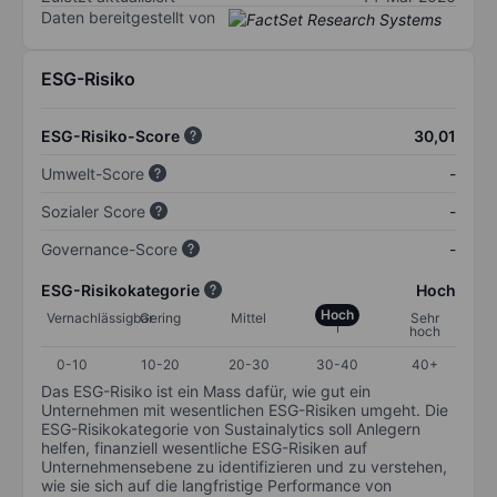
Daten bereitgestellt von
ESG-Risiko
ESG-Risiko-Score
30,01
Umwelt-Score
-
Sozialer Score
-
Governance-Score
-
ESG-Risikokategorie
Hoch
Hoch
Vernachlässigbar
Gering
Mittel
Sehr
hoch
0-10
10-20
20-30
30-40
40+
Das ESG-Risiko ist ein Mass dafür, wie gut ein
Unternehmen mit wesentlichen ESG-Risiken umgeht. Die
ESG-Risikokategorie von Sustainalytics soll Anlegern
helfen, finanziell wesentliche ESG-Risiken auf
Unternehmensebene zu identifizieren und zu verstehen,
wie sie sich auf die langfristige Performance von