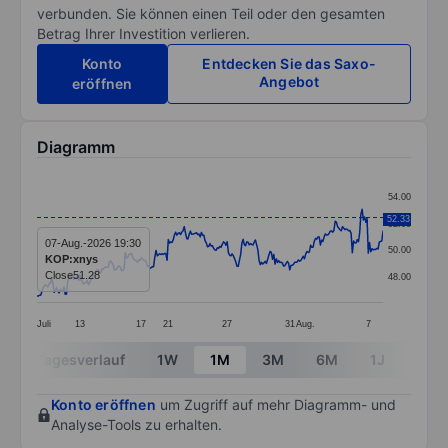
verbunden. Sie können einen Teil oder den gesamten
Betrag Ihrer Investition verlieren.
Konto
Entdecken Sie das Saxo-
Angebot
eröffnen
Diagramm
Chart
54.00
Line chart with 283 data points.
52.33
52.00
The chart has 1 X axis displaying categories.
07-Aug.-2026 19:30
50.00
KOP:xnys
The chart has 1 Y axis displaying values. Data ranges
Close
51.28
48.00
Juli
13
17
21
27
31
Aug.
7
End of interactive chart.
Tagesverlauf
1W
1M
3M
6M
1J
3J
Konto eröffnen
um Zugriff auf mehr Diagramm- und
Analyse-Tools zu erhalten.