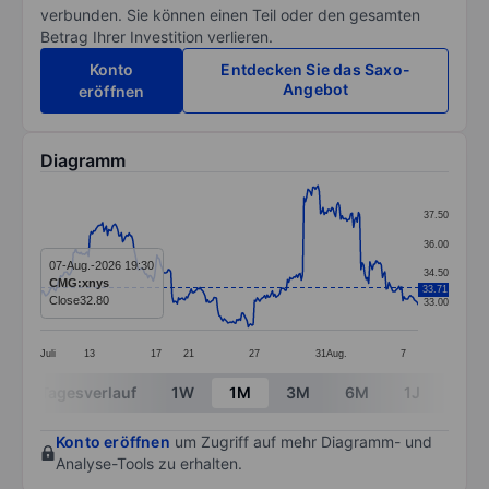
verbunden. Sie können einen Teil oder den gesamten
Betrag Ihrer Investition verlieren.
Konto
Entdecken Sie das Saxo-
Angebot
eröffnen
Diagramm
Chart
37.50
Line chart with 299 data points.
36.00
The chart has 1 X axis displaying categories.
07-Aug.-2026 19:30
34.50
CMG:xnys
33.71
The chart has 1 Y axis displaying values. Data ranges 
Close
32.80
33.00
Juli
13
17
21
27
31
Aug.
7
End of interactive chart.
Tagesverlauf
1W
1M
3M
6M
1J
3J
Konto eröffnen
um Zugriff auf mehr Diagramm- und
Analyse-Tools zu erhalten.