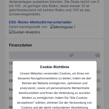
Aktienanlagen auswirken könnten. Die Skala reicht von 0
bis 100. Je geringer das Risiko, desto besser (0 ist
gleichbedeutend mit keinem Risiko und 100 ist das
schwerwiegendste).
ESG-Risiko-Methodik herunterladen
Daten bereitgestellt von
/
Finanzdaten
Q1
Q2
Gewinn- und Verlustrechnung
Cookie-Richtlinie
Umsatz
XXXXXXX
XXXXXXX
Unsere Websites verwenden Cookies, um Ihnen ein
besseres Navigationserlebnis zu bieten, indem sie den
EBITDA
XXXXXXX
XXXXXXX
Betrieb der Website ermöglichen, optimieren und
analysieren, sowie um personalisierte Werbeinhalte
Nettoeinkommen
XXXXXXX
XXXXXXX
bereitzustellen und Ihnen die Verbindung zu sozialen
Medien zu ermöglichen. Indem Sie "Alle Cookies
Bilanz
akzeptieren" wählen, stimmen Sie der Verwendung von
Gesamtvermögen
XXXXXXX
XXXXXXX
Cookies und der damit verbundenen Verarbeitung