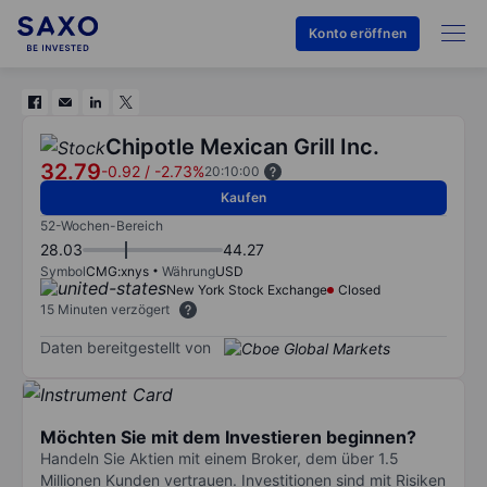
Konto eröffnen
Chipotle Mexican Grill Inc.
32.79
-0.92
/
-2.73%
20:10:00
Kaufen
52-Wochen-Bereich
28.03
44.27
Symbol
CMG:xnys
Währung
USD
New York Stock Exchange
Closed
15 Minuten verzögert
Daten bereitgestellt von
Möchten Sie mit dem Investieren beginnen?
Handeln Sie Aktien mit einem Broker, dem über 1.5
Millionen Kunden vertrauen. Investitionen sind mit Risiken