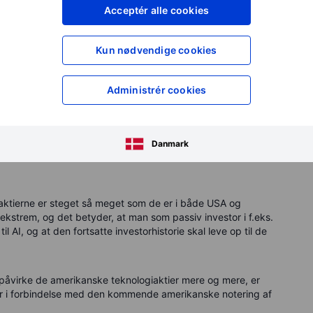
Acceptér alle cookies
Kun nødvendige cookies
Administrér cookies
knologi-hardware er 2 ud af i alt 25 industrigrupper i
Danmark
paktierne er steget så meget som de er i både USA og
ekstrem, og det betyder, at man som passiv investor i f.eks.
AI, og at den fortsatte investorhistorie skal leve op til de
påvirke de amerikanske teknologiaktier mere og mere, er
ær i forbindelse med den kommende amerikanske notering af