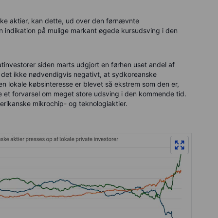
e aktier, kan dette, ud over den førnævnte
en indikation på mulige markant øgede kursudsving i den
tinvestorer siden marts udgjort en førhen uset andel af
det ikke nødvendigvis negativt, at sydkoreanske
en lokale købsinteresse er blevet så ekstrem som den er,
ære et forvarsel om meget store udsving i den kommende tid.
rikanske mikrochip- og teknologiaktier.