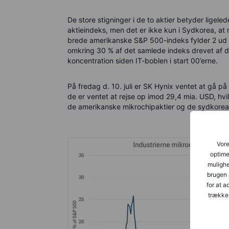
De store stigninger i de to aktier betyder ligel
aktieindeks, men det er ikke kun i Sydkorea, at
brede amerikanske S&P 500-indeks fylder 2 ud a
omkring 30 % af det samlede indeks drevet af d
koncentration siden IT-boblen i start 00’erne.
På fredag d. 10. juli er SK Hynix ventet at gå 
de er ventet at rejse op imod 29,4 mia. USD, hv
de amerikanske mikrochipaktier og de sydkorean
Vore
optime
mulighe
brugen 
for at 
trække 