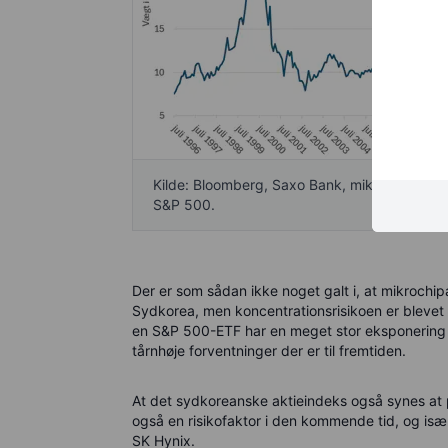
Kilde: Bloomberg, Saxo Bank, mikrochips og te
S&P 500.
Der er som sådan ikke noget galt i, at mikrochi
Sydkorea, men koncentrationsrisikoen er blevet 
en S&P 500-ETF har en meget stor eksponering til 
tårnhøje forventninger der er til fremtiden.
At det sydkoreanske aktieindeks også synes at 
også en risikofaktor i den kommende tid, og is
SK Hynix.