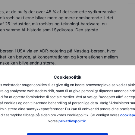
edes, at de nu fylder over 45 % af det samlede sydkoreanske
 mikrochipaktierne bliver mere og mere dominerende. I det
f 25 industrier, mikrochips og teknologi-hardware, nu
en samme AI-historie som i Sydkorea. Den største
på børsen i USA via en ADR-notering på Nasdaq-børsen, hvor
ilket kan betyde, at koncentrationen og korrelationen mellem
ske kan blive endnu større.
Cookiepolitik
s websteder bruger cookies til at give dig en bedre browseroplevelse ved at akti
re og analysere webstedets drift, samt til at give personligt tilpasset annonceind
d for at oprette forbindelse til sociale medier. Ved at vælge "Acceptér alle" accep
af cookies og den tilhørende behandling af personlige data. Vælg "Administrer s
administrere dine samtykkepræferencer. Du kan til enhver tid ændre dine præferenc
dit samtykke tilbage på siden om vores cookiepolitik. Se venligst vores
cookiepo
vores
privatlivspolitik.