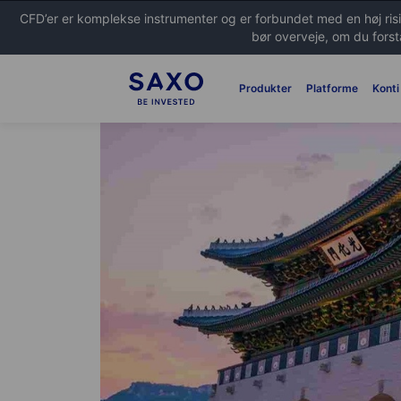
CFD’er er komplekse instrumenter og er forbundet med en høj risi
bør overveje, om du forstå
Produkter
Platforme
Konti