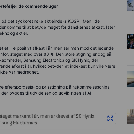
portefølje i de kommende uger
 på det sydkoreanske aktieindeks KOSPI. Men i de
r komme til at betyde meget for danskernes afkast. Især
knologiaktier.
et lille positivt afkast i år, men ser man mod det ledende
nfor, steget med over 80 %. Den store stigning er dog så
rksomheder, Samsung Electronics og SK Hynix, der
nde afkast i år, hvilket betyder, at indekset kun ville være
 ikke var medregnet.
me efterspørgsels- og prisstigning på hukommelseschips,
der bygges til udvidelsen og udviklingen af AI.