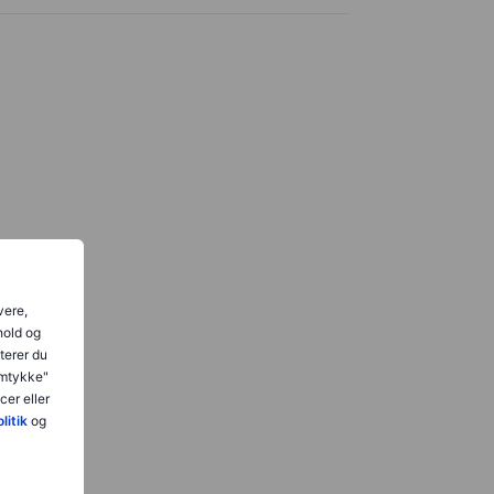
vere,
hold og
terer du
amtykke"
er eller
litik
og