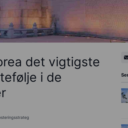
rea det vigtigste
tefølje i de
Se
r
esteringsstrateg