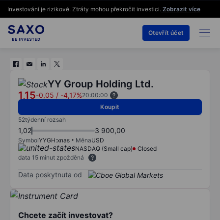
Investování je rizikové. Ztráty mohou překročit investici.
Zobrazit více
Otevřít účet
YY Group Holding Ltd.
1,15
-0,05
/
-4,17%
20:00:00
Koupit
52týdenní rozsah
1,02
3 900,00
Symbol
YYGH:xnas
Měna
USD
NASDAQ (Small cap)
Closed
data 15 minut zpožděná
Data poskytnuta od
Chcete začít investovat?