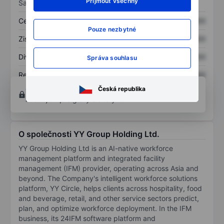
Přijmout všechny
Sazby
Cena/tržby
XXXXXXX
XXXXXXX
Pouze nezbytné
Zisk na akcii
XXXXXXX
XXXXXXX
Dividenda na akcii
XXXXXXX
XXXXXXX
Správa souhlasu
Rentabilita kapitálu
XXXXXXX
XXXXXXX
Otevřete si účet
a získejte přístup k pokročilým
Česká republika
nástrojům pro grafy a analýzu.
O společnosti YY Group Holding Ltd.
YY Group Holding Ltd is an AI-native workforce
management platform and integrated facility
management (IFM) provider, operating across Asia and
beyond. The Company's intelligent workforce solutions
platform, YY Circle, helps clients across hospitality, food
and beverage, retail, and other service sectors predict,
plan, and optimize workforce deployment. In the IFM
business, its 24IFM software platform and