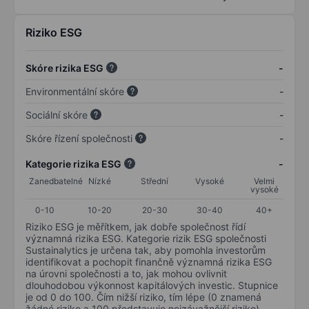
Riziko ESG
Skóre rizika ESG
-
Environmentální skóre
-
Sociální skóre
-
Skóre řízení společnosti
-
Kategorie rizika ESG
-
Zanedbatelné
Nízké
Střední
Vysoké
Velmi
vysoké
0-10
10-20
20-30
30-40
40+
Riziko ESG je měřítkem, jak dobře společnost řídí
významná rizika ESG. Kategorie rizik ESG společnosti
Sustainalytics je určena tak, aby pomohla investorům
identifikovat a pochopit finančně významná rizika ESG
na úrovni společnosti a to, jak mohou ovlivnit
dlouhodobou výkonnost kapitálových investic. Stupnice
je od 0 do 100. Čím nižší riziko, tím lépe (0 znamená
žádné riziko a 100 představuje nejzávažnější riziko).