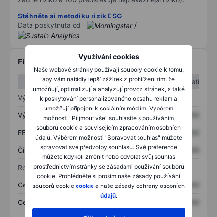
Stáhněte si metodiku rizik ESG
Data poskytnuta od
/
Využívání cookies
Finanční informace
Naše webové stránky používají soubory cookie k tomu,
aby vám nabídly lepší zážitek z prohlížení tím, že
1. čtvrtletí
2. čtvrtletí
umožňují, optimalizují a analyzují provoz stránek, a také
Výkaz zisku a ztráty
k poskytování personalizovaného obsahu reklam a
umožňují připojení k sociálním médiím. Výběrem
Výnos
XXXXXXX
XXXXXXX
možnosti "Přijmout vše" souhlasíte s používáním
souborů cookie a souvisejícím zpracováním osobních
EBITDA
XXXXXXX
XXXXXXX
údajů. Výběrem možnosti "Spravovat souhlas" můžete
spravovat své předvolby souhlasu. Své preference
Čistý příjem
XXXXXXX
XXXXXXX
můžete kdykoli změnit nebo odvolat svůj souhlas
prostřednictvím stránky se zásadami používání souborů
Rozvaha
cookie. Prohlédněte si prosím naše zásady používání
Celková aktiva
XXXXXXX
XXXXXXX
souborů cookie
cookie
a naše zásady ochrany osobních
údajů
.
Celkový dluh
XXXXXXX
XXXXXXX