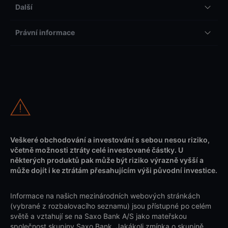
Další
Právní informace
Veškeré obchodování a investování s sebou nesou riziko,
včetně možnosti ztráty celé investované částky. U
některých produktů pak může být riziko výrazně vyšší a
může dojít i ke ztrátám přesahujícím výši původní investice.
Informace na našich mezinárodních webových stránkách
(vybrané z rozbalovacího seznamu) jsou přístupné po celém
světě a vztahují se na Saxo Bank A/S jako mateřskou
společnost skupiny Saxo Bank. Jakákoli zmínka o skupině