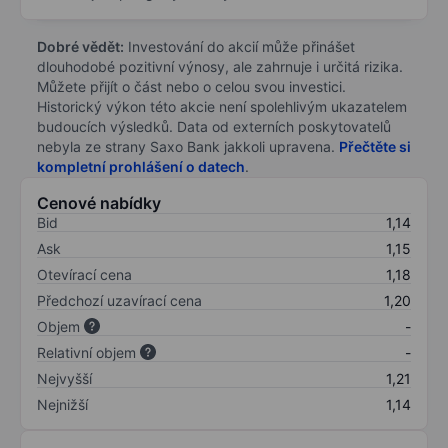
Dobré vědět:
Investování do akcií může přinášet
dlouhodobé pozitivní výnosy, ale zahrnuje i určitá rizika.
Můžete přijít o část nebo o celou svou investici.
Historický výkon této akcie není spolehlivým ukazatelem
budoucích výsledků. Data od externích poskytovatelů
nebyla ze strany Saxo Bank jakkoli upravena.
Přečtěte si
kompletní prohlášení o datech
.
Cenové nabídky
Bid
1,14
Ask
1,15
Otevírací cena
1,18
Předchozí uzavírací cena
1,20
Objem
-
Relativní objem
-
Nejvyšší
1,21
Nejnižší
1,14