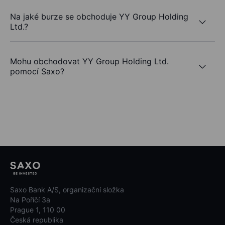
Na jaké burze se obchoduje YY Group Holding
Ltd.?
Mohu obchodovat YY Group Holding Ltd.
pomocí Saxo?
Saxo Bank A/S, organizační složka
Na Poříčí 3a
Prague 1, 110 00
Česká republika