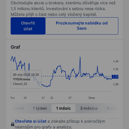
Obchodujte akcie u brokera, kterému důvěřuje více než
1,5 milionu klientů. Investování s sebou nese rizika.
Můžete přijít o část nebo celý vložený kapitál.
Otevřít
Prozkoumejte nabídku od
Saxo
účet
Graf
Chart
1,44
Line chart with 241 data points.
1,32
The chart has 1 X axis displaying categories.
06-srp-2026 19:30
1,20
1,20
YYGH:xnas
The chart has 1 Y axis displaying values. Data ranges f
Close
1,15
1,08
čvc
13
17
21
27
31
srp
End of interactive chart.
Intradenní
1 týden
1 měsíc
3 měsíce
6 měsíců
Otevřete si účet
a získejte přístup k pokročilým
nástrojům pro grafy a analýzu.