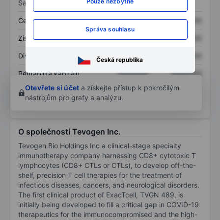
Pouze nezbytné
Sazby
Cena/tržby
XXXXXXX
XXXXXXX
Správa souhlasu
Zisk na akcii
XXXXXXX
XXXXXXX
Dividenda na akcii
XXXXXXX
XXXXXXX
Česká republika
Rentabilita kapitálu
XXXXXXX
XXXXXXX
Otevřete si účet
a získejte přístup k pokročilým
nástrojům pro grafy a analýzu.
O společnosti Tevogen Inc.
Tevogen Bio Holdings Inc a clinical-stage specialty
immunotherapy company harnessing CD8+ cytotoxic T
lymphocytes (CD8+ CTLs or CTLs), to develop off-the-
shelf, precision T cell therapies for the treatment of
infectious diseases, cancers, and neurological disorders.
The first clinical product of ExacTcell, TVGN 489, is
initially being developed to fill a critical gap in COVID-19
therapeutics for the immunocompromised and the high-