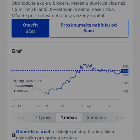
Obchodujte akcie u brokera, kterému důvěřuje více než
1,5 milionu klientů. Investování s sebou nese rizika.
Můžete přijít o část nebo celý vložený kapitál.
Otevřít
Prozkoumejte nabídku od
Saxo
účet
Graf
Chart
7,00
6,48
Line chart with 85 data points.
6,00
The chart has 1 X axis displaying categories.
07-srp-2026 19:30
5,00
TVGN:xnas
The chart has 1 Y axis displaying values. Data ranges 
Close
6,45
4,00
čvc
13
17
21
27
31
srp
7
End of interactive chart.
Intradenní
1 týden
1 měsíc
3 měsíce
6 měsíců
Otevřete si účet
a získejte přístup k pokročilým
nástrojům pro grafy a analýzu.