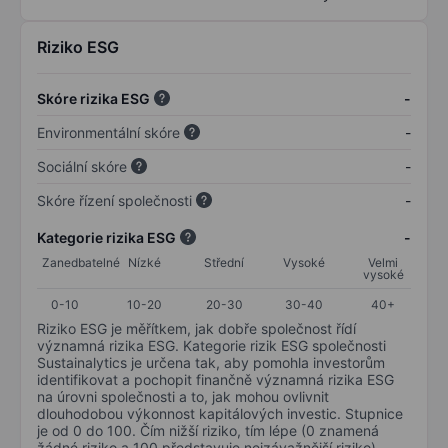
Riziko ESG
Skóre rizika ESG
-
Environmentální skóre
-
Sociální skóre
-
Skóre řízení společnosti
-
Kategorie rizika ESG
-
Zanedbatelné
Nízké
Střední
Vysoké
Velmi
vysoké
0-10
10-20
20-30
30-40
40+
Riziko ESG je měřítkem, jak dobře společnost řídí
významná rizika ESG. Kategorie rizik ESG společnosti
Sustainalytics je určena tak, aby pomohla investorům
identifikovat a pochopit finančně významná rizika ESG
na úrovni společnosti a to, jak mohou ovlivnit
dlouhodobou výkonnost kapitálových investic. Stupnice
je od 0 do 100. Čím nižší riziko, tím lépe (0 znamená
žádné riziko a 100 představuje nejzávažnější riziko).