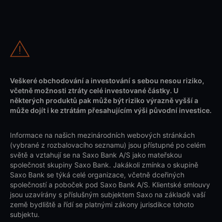
Veškeré obchodování a investování s sebou nesou riziko,
včetně možnosti ztráty celé investované částky. U
některých produktů pak může být riziko výrazně vyšší a
může dojít i ke ztrátám přesahujícím výši původní investice.
Informace na našich mezinárodních webových stránkách
(vybrané z rozbalovacího seznamu) jsou přístupné po celém
světě a vztahují se na Saxo Bank A/S jako mateřskou
společnost skupiny Saxo Bank. Jakákoli zmínka o skupině
Saxo Bank se týká celé organizace, včetně dceřiných
společností a poboček pod Saxo Bank A/S. Klientské smlouvy
jsou uzavírány s příslušným subjektem Saxo na základě vaší
země bydliště a řídí se platnými zákony jurisdikce tohoto
subjektu.