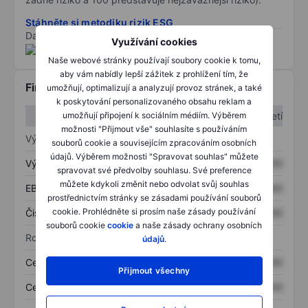
Stáhněte si metodiku rizik ESG
Data poskytnuta od
/
Využívání cookies
Naše webové stránky používají soubory cookie k tomu,
aby vám nabídly lepší zážitek z prohlížení tím, že
Finanční informace
umožňují, optimalizují a analyzují provoz stránek, a také
k poskytování personalizovaného obsahu reklam a
1. čtvrtletí
2. čtvrtletí
umožňují připojení k sociálním médiím. Výběrem
možnosti "Přijmout vše" souhlasíte s používáním
Výkaz zisku a ztráty
souborů cookie a souvisejícím zpracováním osobních
údajů. Výběrem možnosti "Spravovat souhlas" můžete
Výnos
XXXXXXX
XXXXXXX
spravovat své předvolby souhlasu. Své preference
můžete kdykoli změnit nebo odvolat svůj souhlas
EBITDA
XXXXXXX
XXXXXXX
prostřednictvím stránky se zásadami používání souborů
cookie. Prohlédněte si prosím naše zásady používání
Čistý příjem
XXXXXXX
XXXXXXX
souborů cookie
cookie
a naše zásady ochrany osobních
Rozvaha
údajů
.
Celková aktiva
XXXXXXX
XXXXXXX
Přijmout všechny
Celkový dluh
XXXXXXX
XXXXXXX