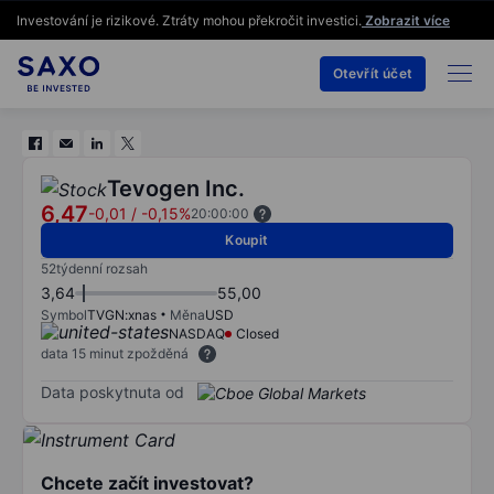
Investování je rizikové. Ztráty mohou překročit investici.
Zobrazit více
Otevřít účet
Tevogen Inc.
6,47
-0,01
/
-0,15%
20:00:00
Koupit
52týdenní rozsah
3,64
55,00
Symbol
TVGN:xnas
Měna
USD
NASDAQ
Closed
data 15 minut zpožděná
Data poskytnuta od
Chcete začít investovat?