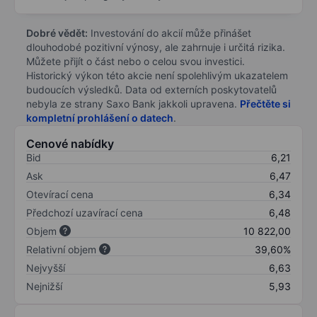
Dobré vědět:
Investování do akcií může přinášet
dlouhodobé pozitivní výnosy, ale zahrnuje i určitá rizika.
Můžete přijít o část nebo o celou svou investici.
Historický výkon této akcie není spolehlivým ukazatelem
budoucích výsledků. Data od externích poskytovatelů
nebyla ze strany Saxo Bank jakkoli upravena.
Přečtěte si
kompletní prohlášení o datech
.
Cenové nabídky
Bid
6,21
Ask
6,47
Otevírací cena
6,34
Předchozí uzavírací cena
6,48
Objem
10 822,00
Relativní objem
39,60%
Nejvyšší
6,63
Nejnižší
5,93