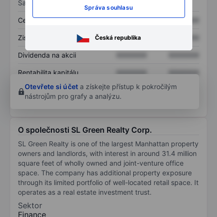
Sazby
Správa souhlasu
Cena/tržby
XXXXXXX
XXXXXXX
Zisk na akcii
XXXXXXX
XXXXXXX
Česká republika
Dividenda na akcii
XXXXXXX
XXXXXXX
Rentabilita kapitálu
XXXXXXX
XXXXXXX
Otevřete si účet
a získejte přístup k pokročilým
nástrojům pro grafy a analýzu.
O společnosti SL Green Realty Corp.
SL Green Realty is one of the largest Manhattan property
owners and landlords, with interest in around 31.4 million
square feet of wholly owned and joint-venture office
space. The company has additional property exposure
through its limited portfolio of well-located retail space. It
operates as a real estate investment trust.
Sektor
Finance