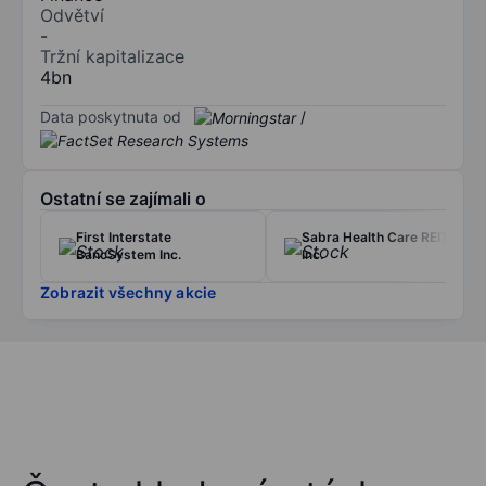
Odvětví
-
Tržní kapitalizace
4bn
Data poskytnuta od
/
Ostatní se zajímali o
First Interstate
Sabra Health Care REIT,
BancSystem Inc.
Inc.
Zobrazit všechny akcie