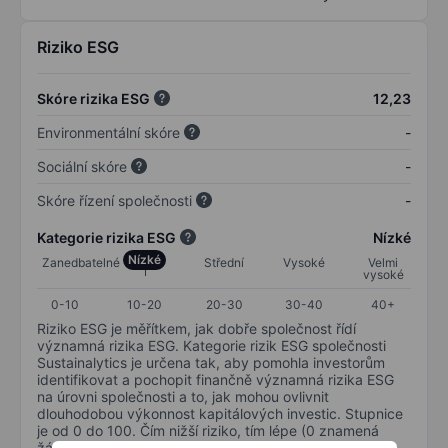
Riziko ESG
Skóre rizika ESG
12,23
Environmentální skóre
-
Sociální skóre
-
Skóre řízení společnosti
-
Kategorie rizika ESG
Nízké
Nízké
Zanedbatelné
Střední
Vysoké
Velmi
vysoké
0-10
10-20
20-30
30-40
40+
Riziko ESG je měřítkem, jak dobře společnost řídí
významná rizika ESG. Kategorie rizik ESG společnosti
Sustainalytics je určena tak, aby pomohla investorům
identifikovat a pochopit finančně významná rizika ESG
na úrovni společnosti a to, jak mohou ovlivnit
dlouhodobou výkonnost kapitálových investic. Stupnice
je od 0 do 100. Čím nižší riziko, tím lépe (0 znamená
žádné riziko a 100 představuje nejzávažnější riziko).