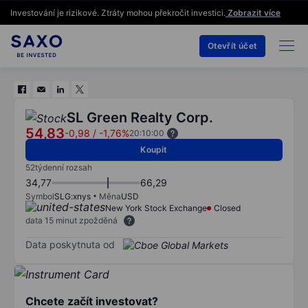
Investování je rizikové. Ztráty mohou překročit investici.
Zobrazit více
Otevřít účet
SL Green Realty Corp.
54,83
-0,98
/
-1,76%
20:10:00
Koupit
52týdenní rozsah
34,77
66,29
Symbol
SLG:xnys
Měna
USD
New York Stock Exchange
Closed
data 15 minut zpožděná
Data poskytnuta od
Chcete začít investovat?