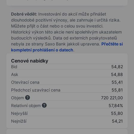
Dobré vědět:
Investování do akcií může přinášet
dlouhodobé pozitivní výnosy, ale zahrnuje i určitá rizika.
Můžete přijít o část nebo o celou svou investici.
Historický výkon této akcie není spolehlivým ukazatelem
budoucích výsledků. Data od externích poskytovatelů
nebyla ze strany Saxo Bank jakkoli upravena.
Přečtěte si
kompletní prohlášení o datech
.
Cenové nabídky
Bid
54,82
Ask
54,88
Otevírací cena
55,41
Předchozí uzavírací cena
55,81
Objem
720 221,00
Relativní objem
57,84%
Nejvyšší
55,80
Nejnižší
54,21