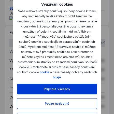
Využívání cookies
Stáhněte si metodiku rizik ESG
Naše webové stránky používají soubory cookie k tomu,
Data poskytnuta od
/
aby vám nabídly lepší zážitek z prohlížení tím, že
umožňují, optimalizují a analyzují provoz stránek, a také
k poskytování personalizovaného obsahu reklam a
umožňují připojení k sociálním médiím. Výběrem
Finanční informace
možnosti "Přijmout vše" souhlasíte s používáním
souborů cookie a souvisejícím zpracováním osobních
1. čtvrtletí
2. čtvrtletí
údajů. Výběrem možnosti "Spravovat souhlas" můžete
Výkaz zisku a ztráty
spravovat své předvolby souhlasu. Své preference
můžete kdykoli změnit nebo odvolat svůj souhlas
Výnos
XXXXXXX
XXXXXXX
prostřednictvím stránky se zásadami používání souborů
cookie. Prohlédněte si prosím naše zásady používání
EBITDA
XXXXXXX
XXXXXXX
souborů cookie
cookie
a naše zásady ochrany osobních
údajů
.
Čistý příjem
XXXXXXX
XXXXXXX
Rozvaha
Přijmout všechny
Celková aktiva
XXXXXXX
XXXXXXX
Pouze nezbytné
Celkový dluh
XXXXXXX
XXXXXXX