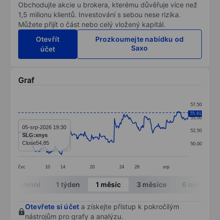
Obchodujte akcie u brokera, kterému důvěřuje více než
1,5 milionu klientů. Investování s sebou nese rizika.
Můžete přijít o část nebo celý vložený kapitál.
Otevřít
Prozkoumejte nabídku od
Saxo
účet
Graf
Chart
57,50
Line chart with 299 data points.
55,81
55,00
The chart has 1 X axis displaying categories.
05-srp-2026 19:30
52,50
SLG:xnys
The chart has 1 Y axis displaying values. Data ranges 
Close
54,85
50,00
čvc
10
14
20
24
28
srp
End of interactive chart.
Intradenní
1 týden
1 měsíc
3 měsíce
6 měsíců
Otevřete si účet
a získejte přístup k pokročilým
nástrojům pro grafy a analýzu.