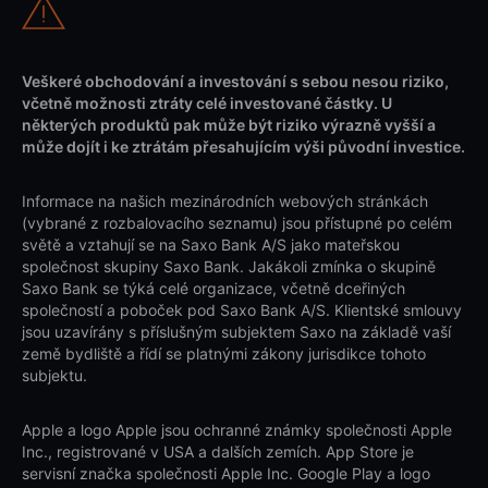
Veškeré obchodování a investování s sebou nesou riziko,
včetně možnosti ztráty celé investované částky. U
některých produktů pak může být riziko výrazně vyšší a
může dojít i ke ztrátám přesahujícím výši původní investice.
Informace na našich mezinárodních webových stránkách
(vybrané z rozbalovacího seznamu) jsou přístupné po celém
světě a vztahují se na Saxo Bank A/S jako mateřskou
společnost skupiny Saxo Bank. Jakákoli zmínka o skupině
Saxo Bank se týká celé organizace, včetně dceřiných
společností a poboček pod Saxo Bank A/S. Klientské smlouvy
jsou uzavírány s příslušným subjektem Saxo na základě vaší
země bydliště a řídí se platnými zákony jurisdikce tohoto
subjektu.
Apple a logo Apple jsou ochranné známky společnosti Apple
Inc., registrované v USA a dalších zemích. App Store je
servisní značka společnosti Apple Inc. Google Play a logo