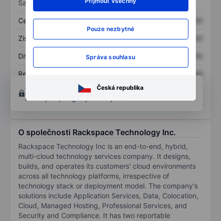
Přijmout všechny
Sazby
Cena/tržby
XXXXXXX
XXXXXXX
Pouze nezbytné
Zisk na akcii
XXXXXXX
XXXXXXX
Dividenda na akcii
XXXXXXX
XXXXXXX
Správa souhlasu
Rentabilita kapitálu
XXXXXXX
XXXXXXX
Otevřete si účet
a získejte přístup k pokročilým
Česká republika
nástrojům pro grafy a analýzu.
O společnosti Rackspace Technology Inc.
Rackspace Technology Inc is an end-to-end, hybrid,
multi-cloud technology services company. It designs,
builds, and operates its customers' cloud environments
across all technology platforms, irrespective of
technology stack or deployment model. The company's
solutions include Application Services, Data, Colocation,
Cloud, Managed Hosting, Professional Services, and
Security and Compliance. It has two reportable