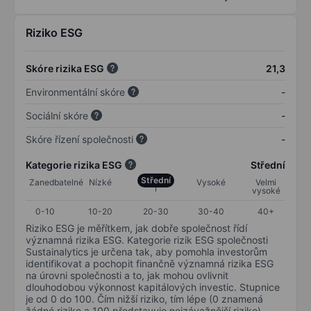
Riziko ESG
Skóre rizika ESG
21,3
Environmentální skóre
-
Sociální skóre
-
Skóre řízení společnosti
-
Kategorie rizika ESG
Střední
Střední
Zanedbatelné
Nízké
Vysoké
Velmi
vysoké
0-10
10-20
20-30
30-40
40+
Riziko ESG je měřítkem, jak dobře společnost řídí
významná rizika ESG. Kategorie rizik ESG společnosti
Sustainalytics je určena tak, aby pomohla investorům
identifikovat a pochopit finančně významná rizika ESG
na úrovni společnosti a to, jak mohou ovlivnit
dlouhodobou výkonnost kapitálových investic. Stupnice
je od 0 do 100. Čím nižší riziko, tím lépe (0 znamená
žádné riziko a 100 představuje nejzávažnější riziko).