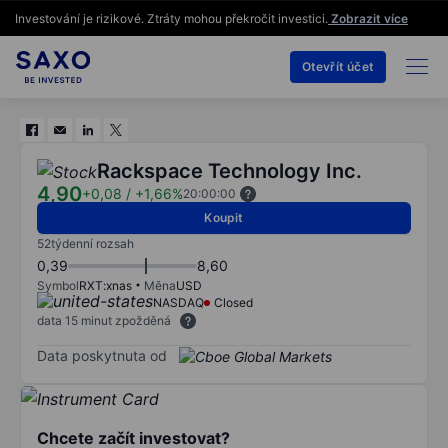
Investování je rizikové. Ztráty mohou překročit investici.
Zobrazit více
Otevřít účet
Rackspace Technology Inc.
4,90
+0,08
/
+1,66%
20:00:00
Koupit
52týdenní rozsah
0,39
8,60
Symbol
RXT:xnas
Měna
USD
NASDAQ
Closed
data 15 minut zpožděná
Data poskytnuta od
Chcete začít investovat?