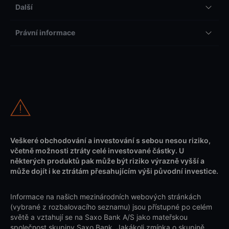
Další
Právní informace
Veškeré obchodování a investování s sebou nesou riziko,
včetně možnosti ztráty celé investované částky. U
některých produktů pak může být riziko výrazně vyšší a
může dojít i ke ztrátám přesahujícím výši původní investice.
Informace na našich mezinárodních webových stránkách
(vybrané z rozbalovacího seznamu) jsou přístupné po celém
světě a vztahují se na Saxo Bank A/S jako mateřskou
společnost skupiny Saxo Bank. Jakákoli zmínka o skupině