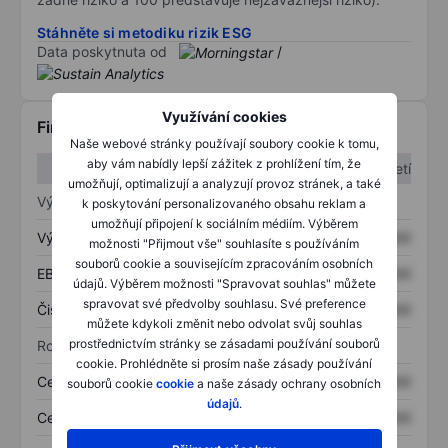
Stáhněte si metodiku rizik ESG
Data poskytnuta od
/
Využívání cookies
Finanční informace
Naše webové stránky používají soubory cookie k tomu,
aby vám nabídly lepší zážitek z prohlížení tím, že
1. čtvrtletí
2. čtvrtletí
umožňují, optimalizují a analyzují provoz stránek, a také
Výkaz zisku a ztráty
k poskytování personalizovaného obsahu reklam a
umožňují připojení k sociálním médiím. Výběrem
Výnos
XXXXXXX
XXXXXXX
možnosti "Přijmout vše" souhlasíte s používáním
souborů cookie a souvisejícím zpracováním osobních
EBITDA
XXXXXXX
XXXXXXX
údajů. Výběrem možnosti "Spravovat souhlas" můžete
spravovat své předvolby souhlasu. Své preference
Čistý příjem
XXXXXXX
XXXXXXX
můžete kdykoli změnit nebo odvolat svůj souhlas
prostřednictvím stránky se zásadami používání souborů
Rozvaha
cookie. Prohlédněte si prosím naše zásady používání
Celková aktiva
XXXXXXX
XXXXXXX
souborů cookie
cookie
a naše zásady ochrany osobních
údajů
.
Celkový dluh
XXXXXXX
XXXXXXX