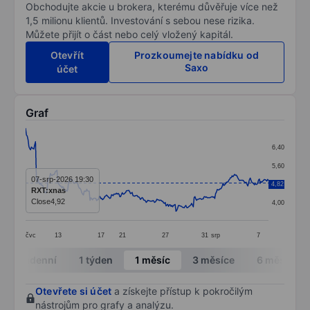
Obchodujte akcie u brokera, kterému důvěřuje více než
1,5 milionu klientů. Investování s sebou nese rizika.
Můžete přijít o část nebo celý vložený kapitál.
Otevřít
Prozkoumejte nabídku od
Saxo
účet
Graf
Chart
6,40
Line chart with 295 data points.
5,60
The chart has 1 X axis displaying categories.
07-srp-2026 19:30
4,82
4,80
RXT:xnas
The chart has 1 Y axis displaying values. Data ranges 
Close
4,92
4,00
čvc
13
17
21
27
31
srp
7
End of interactive chart.
Intradenní
1 týden
1 měsíc
3 měsíce
6 měsíců
Otevřete si účet
a získejte přístup k pokročilým
nástrojům pro grafy a analýzu.