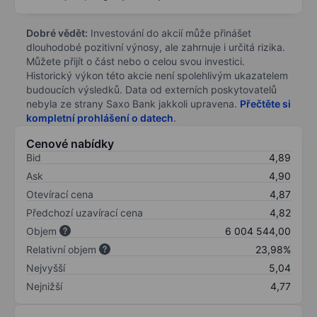
Dobré vědět:
Investování do akcií může přinášet
dlouhodobé pozitivní výnosy, ale zahrnuje i určitá rizika.
Můžete přijít o část nebo o celou svou investici.
Historický výkon této akcie není spolehlivým ukazatelem
budoucích výsledků. Data od externích poskytovatelů
nebyla ze strany Saxo Bank jakkoli upravena.
Přečtěte si
kompletní prohlášení o datech
.
Cenové nabídky
Bid
4,89
Ask
4,90
Otevírací cena
4,87
Předchozí uzavírací cena
4,82
Objem
6 004 544,00
Relativní objem
23,98%
Nejvyšší
5,04
Nejnižší
4,77