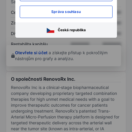
Sazby
Správa souhlasu
Cena/tržby
XXXXXXX
XXXXXXX
Zisk na akcii
XXXXXXX
XXXXXXX
Česká republika
Dividenda na akcii
XXXXXXX
XXXXXXX
Rentabilita kapitálu
XXXXXXX
XXXXXXX
Otevřete si účet
a získejte přístup k pokročilým
nástrojům pro grafy a analýzu.
O společnosti RenovoRx Inc.
RenovoRx Inc is a clinical-stage biopharmaceutical
company developing proprietary targeted combination
therapies for high unmet medical needs with a goal to
improve therapeutic outcomes for cancer patients
undergoing treatment. RenovoRx's patented Trans-
Arterial Micro-Perfusion therapy platform is designed for
targeted therapeutic delivery across the arterial wall
near the tumor site (known as intra-arterial, or IA