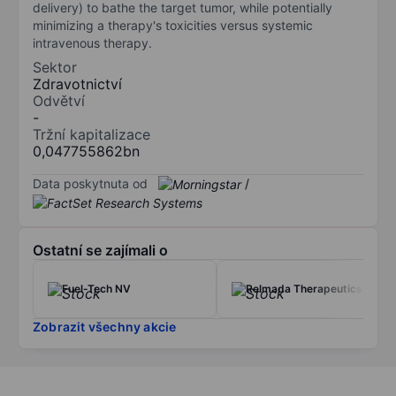
delivery) to bathe the target tumor, while potentially
minimizing a therapy's toxicities versus systemic
intravenous therapy.
Sektor
Zdravotnictví
Odvětví
-
Tržní kapitalizace
0,047755862bn
Data poskytnuta od
/
Ostatní se zajímali o
Fuel-Tech NV
Relmada Therapeutics Inc.
Zobrazit všechny akcie