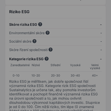
Riziko ESG
Skóre rizika ESG
-
Environmentální skóre
-
Sociální skóre
-
Skóre řízení společnosti
-
Kategorie rizika ESG
-
Zanedbatelné
Nízké
Střední
Vysoké
Velmi
vysoké
0-10
10-20
20-30
30-40
40+
Riziko ESG je měřítkem, jak dobře společnost řídí
významná rizika ESG. Kategorie rizik ESG společnosti
Sustainalytics je určena tak, aby pomohla investorům
identifikovat a pochopit finančně významná rizika ESG
na úrovni společnosti a to, jak mohou ovlivnit
dlouhodobou výkonnost kapitálových investic. Stupnice
je od 0 do 100. Čím nižší riziko, tím lépe (0 znamená
žádné riziko a 100 představuje nejzávažnější riziko).