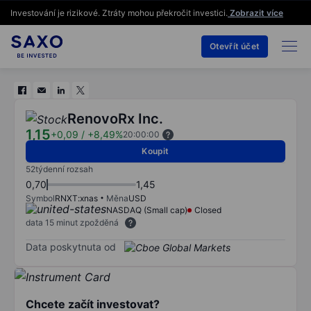
Investování je rizikové. Ztráty mohou překročit investici.
Zobrazit více
Otevřít účet
RenovoRx Inc.
1,15
+0,09
/
+8,49%
20:00:00
Koupit
52týdenní rozsah
0,70
1,45
Symbol
RNXT:xnas
Měna
USD
NASDAQ (Small cap)
Closed
data 15 minut zpožděná
Data poskytnuta od
Chcete začít investovat?