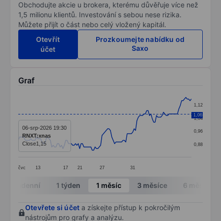
Obchodujte akcie u brokera, kterému důvěřuje více než
1,5 milionu klientů. Investování s sebou nese rizika.
Můžete přijít o část nebo celý vložený kapitál.
Otevřít
Prozkoumejte nabídku od
Saxo
účet
Graf
Chart
1,12
Line chart with 125 data points.
1,06
1,04
The chart has 1 X axis displaying categories.
06-srp-2026 19:30
0,96
RNXT:xnas
The chart has 1 Y axis displaying values. Data ranges f
Close
1,15
0,88
čvc
13
17
21
27
31
End of interactive chart.
Intradenní
1 týden
1 měsíc
3 měsíce
6 měsíců
Otevřete si účet
a získejte přístup k pokročilým
nástrojům pro grafy a analýzu.