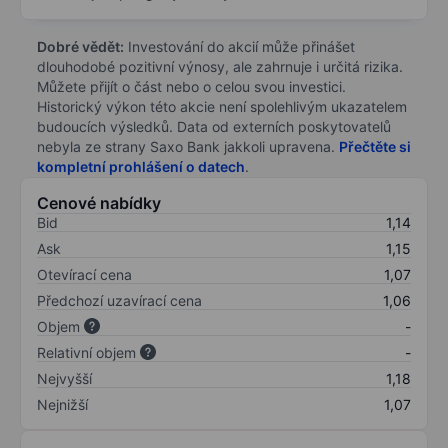
Dobré vědět:
Investování do akcií může přinášet
dlouhodobé pozitivní výnosy, ale zahrnuje i určitá rizika.
Můžete přijít o část nebo o celou svou investici.
Historický výkon této akcie není spolehlivým ukazatelem
budoucích výsledků. Data od externích poskytovatelů
nebyla ze strany Saxo Bank jakkoli upravena.
Přečtěte si
kompletní prohlášení o datech
.
Cenové nabídky
Bid
1,14
Ask
1,15
Otevírací cena
1,07
Předchozí uzavírací cena
1,06
Objem
-
Relativní objem
-
Nejvyšší
1,18
Nejnižší
1,07