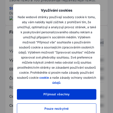
Stáhněte si metodiku rizik ESG
Využívání cookies
Data poskytnuta od
/
Naše webové stránky používají soubory cookie k tomu,
aby vám nabídly lepší zážitek z prohlížení tím, že
umožňují, optimalizují a analyzují provoz stránek, a také
Finanční informace
k poskytování personalizovaného obsahu reklam a
umožňují připojení k sociálním médiím. Výběrem
1. čtvrtletí
2. čtvrtletí
možnosti "Přijmout vše" souhlasíte s používáním
souborů cookie a souvisejícím zpracováním osobních
Výkaz zisku a ztráty
údajů. Výběrem možnosti "Spravovat souhlas" můžete
spravovat své předvolby souhlasu. Své preference
Výnos
XXXXXXX
XXXXXXX
můžete kdykoli změnit nebo odvolat svůj souhlas
prostřednictvím stránky se zásadami používání souborů
EBITDA
XXXXXXX
XXXXXXX
cookie. Prohlédněte si prosím naše zásady používání
souborů cookie
cookie
a naše zásady ochrany osobních
Čistý příjem
XXXXXXX
XXXXXXX
údajů
.
Rozvaha
Přijmout všechny
Celková aktiva
XXXXXXX
XXXXXXX
Celkový dluh
XXXXXXX
XXXXXXX
Pouze nezbytné