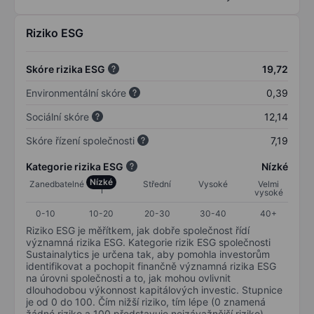
Riziko ESG
Skóre rizika ESG
19,72
Environmentální skóre
0,39
Sociální skóre
12,14
Skóre řízení společnosti
7,19
Kategorie rizika ESG
Nízké
Nízké
Zanedbatelné
Střední
Vysoké
Velmi
vysoké
0-10
10-20
20-30
30-40
40+
Riziko ESG je měřítkem, jak dobře společnost řídí
významná rizika ESG. Kategorie rizik ESG společnosti
Sustainalytics je určena tak, aby pomohla investorům
identifikovat a pochopit finančně významná rizika ESG
na úrovni společnosti a to, jak mohou ovlivnit
dlouhodobou výkonnost kapitálových investic. Stupnice
je od 0 do 100. Čím nižší riziko, tím lépe (0 znamená
žádné riziko a 100 představuje nejzávažnější riziko).