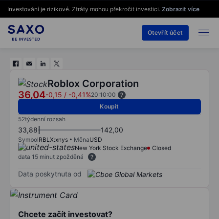
Investování je rizikové. Ztráty mohou překročit investici.
Zobrazit více
Otevřít účet
Roblox Corporation
36,04
-0,15
/
-0,41%
20:10:00
Koupit
52týdenní rozsah
33,88
142,00
Symbol
RBLX:xnys
Měna
USD
New York Stock Exchange
Closed
data 15 minut zpožděná
Data poskytnuta od
Chcete začít investovat?