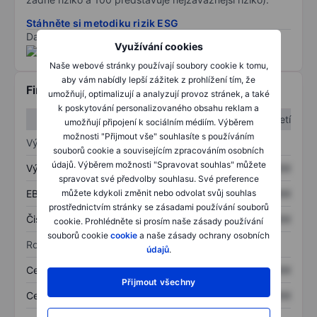
Stáhněte si metodiku rizik ESG
Data poskytnuta od
/
Využívání cookies
Naše webové stránky používají soubory cookie k tomu,
aby vám nabídly lepší zážitek z prohlížení tím, že
Finanční informace
umožňují, optimalizují a analyzují provoz stránek, a také
k poskytování personalizovaného obsahu reklam a
1. čtvrtletí
2. čtvrtletí
umožňují připojení k sociálním médiím. Výběrem
možnosti "Přijmout vše" souhlasíte s používáním
Výkaz zisku a ztráty
souborů cookie a souvisejícím zpracováním osobních
údajů. Výběrem možnosti "Spravovat souhlas" můžete
Výnos
XXXXXXX
XXXXXXX
spravovat své předvolby souhlasu. Své preference
EBITDA
XXXXXXX
XXXXXXX
můžete kdykoli změnit nebo odvolat svůj souhlas
prostřednictvím stránky se zásadami používání souborů
Čistý příjem
XXXXXXX
XXXXXXX
cookie. Prohlédněte si prosím naše zásady používání
souborů cookie
cookie
a naše zásady ochrany osobních
Rozvaha
údajů
.
Celková aktiva
XXXXXXX
XXXXXXX
Přijmout všechny
Celkový dluh
XXXXXXX
XXXXXXX