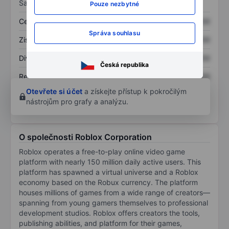
Sazby
Pouze nezbytné
Cena/tržby
XXXXXXX
XXXXXXX
Správa souhlasu
Zisk na akcii
XXXXXXX
XXXXXXX
Dividenda na akcii
XXXXXXX
XXXXXXX
Česká republika
Rentabilita kapitálu
XXXXXXX
XXXXXXX
Otevřete si účet
a získejte přístup k pokročilým
nástrojům pro grafy a analýzu.
O společnosti Roblox Corporation
Roblox operates a free-to-play online video game
platform with nearly 150 million daily active users. This
platform has spawned a virtual universe and a Roblox
economy based on the Robux currency. The platform
houses millions of games from a wide range of creators—
spanning from young gamers themselves to professional
development studios. Roblox offers creators the tools,
publishing abilities, and platform for their games,