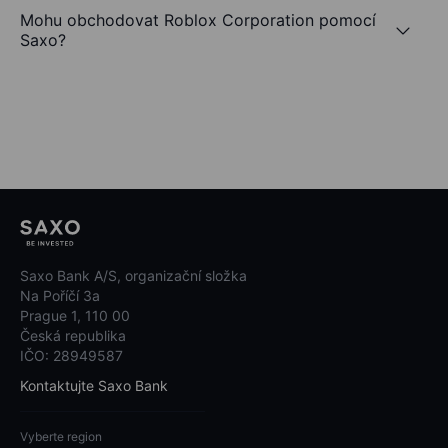
Mohu obchodovat Roblox Corporation pomocí
Saxo?
Saxo Bank A/S, organizační složka
Na Poříčí 3a
Prague 1, 110 00
Česká republika
IČO: 28949587
Kontaktujte Saxo Bank
Vyberte region