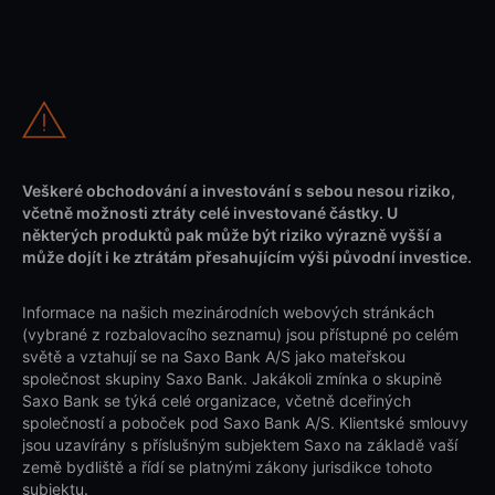
Veškeré obchodování a investování s sebou nesou riziko,
včetně možnosti ztráty celé investované částky. U
některých produktů pak může být riziko výrazně vyšší a
může dojít i ke ztrátám přesahujícím výši původní investice.
Informace na našich mezinárodních webových stránkách
(vybrané z rozbalovacího seznamu) jsou přístupné po celém
světě a vztahují se na Saxo Bank A/S jako mateřskou
společnost skupiny Saxo Bank. Jakákoli zmínka o skupině
Saxo Bank se týká celé organizace, včetně dceřiných
společností a poboček pod Saxo Bank A/S. Klientské smlouvy
jsou uzavírány s příslušným subjektem Saxo na základě vaší
země bydliště a řídí se platnými zákony jurisdikce tohoto
subjektu.