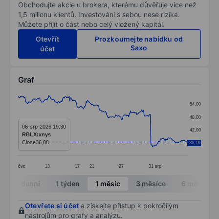
Obchodujte akcie u brokera, kterému důvěřuje více než
1,5 milionu klientů. Investování s sebou nese rizika.
Můžete přijít o část nebo celý vložený kapitál.
Otevřít
Prozkoumejte nabídku od
Saxo
účet
Graf
Chart
54,00
Line chart with 299 data points.
48,00
The chart has 1 X axis displaying categories.
06-srp-2026 19:30
42,00
RBLX:xnys
The chart has 1 Y axis displaying values. Data ranges 
Close
36,08
36,19
36,00
čvc
13
17
21
27
31
srp
End of interactive chart.
Intradenní
1 týden
1 měsíc
3 měsíce
6 měsíců
Otevřete si účet
a získejte přístup k pokročilým
nástrojům pro grafy a analýzu.