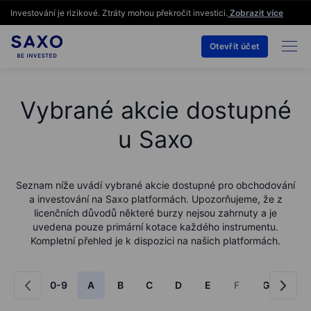
Investování je rizikové. Ztráty mohou překročit investici.
Zobrazit více
Otevřít účet
Vybrané akcie dostupné
u Saxo
Seznam níže uvádí vybrané akcie dostupné pro obchodování
a investování na Saxo platformách. Upozorňujeme, že z
licenčních důvodů některé burzy nejsou zahrnuty a je
uvedena pouze primární kotace každého instrumentu.
Kompletní přehled je k dispozici na našich platformách.
0-9
A
B
C
D
E
F
G
H