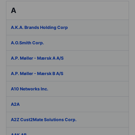
A
A.K.A. Brands Holding Corp
A.O.Smith Corp.
A.P. Møller - Mærsk A A/S
A.P. Møller - Mærsk B A/S
A10 Networks Inc.
A2A
A2Z Cust2Mate Solutions Corp.
AAK AB