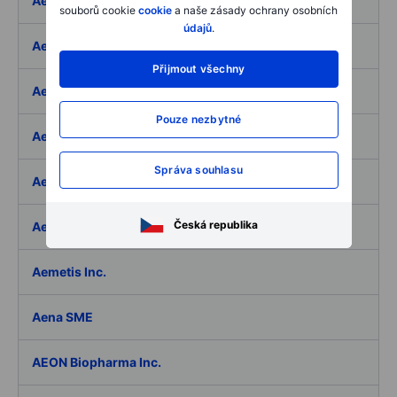
Aedifica SICAFI SA
souborů cookie
cookie
a naše zásady ochrany osobních
údajů
.
Aeffe
Přijmout všechny
Aegon Ltd
Pouze nezbytné
Aegon Ltd. - ADR
Správa souhlasu
Aehr Test Systems
Česká republika
Aeluma Inc.
Aemetis Inc.
Aena SME
AEON Biopharma Inc.