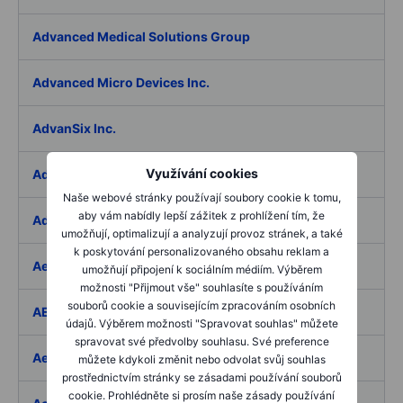
Advanced Medical Solutions Group
Advanced Micro Devices Inc.
AdvanSix Inc.
Využívání cookies
Advantage Solutions Inc.
Naše webové stránky používají soubory cookie k tomu,
aby vám nabídly lepší zážitek z prohlížení tím, že
Adyen NV
umožňují, optimalizují a analyzují provoz stránek, a také
k poskytování personalizovaného obsahu reklam a
Aebi Schmidt Holding AG
umožňují připojení k sociálním médiím. Výběrem
možnosti "Přijmout vše" souhlasíte s používáním
souborů cookie a souvisejícím zpracováním osobních
AECOM
údajů. Výběrem možnosti "Spravovat souhlas" můžete
spravovat své předvolby souhlasu. Své preference
Aedes SpA
můžete kdykoli změnit nebo odvolat svůj souhlas
prostřednictvím stránky se zásadami používání souborů
cookie. Prohlédněte si prosím naše zásady používání