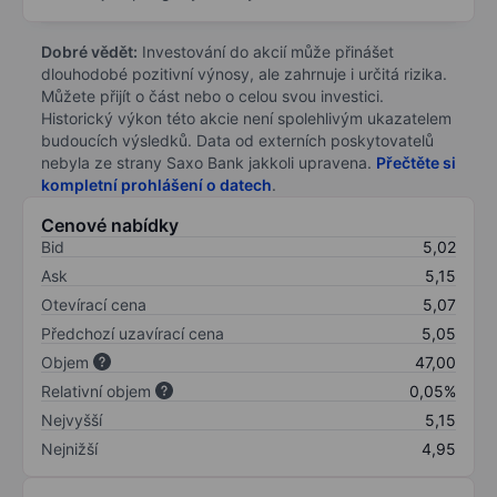
Dobré vědět:
Investování do akcií může přinášet
dlouhodobé pozitivní výnosy, ale zahrnuje i určitá rizika.
Můžete přijít o část nebo o celou svou investici.
Historický výkon této akcie není spolehlivým ukazatelem
budoucích výsledků. Data od externích poskytovatelů
nebyla ze strany Saxo Bank jakkoli upravena.
Přečtěte si
kompletní prohlášení o datech
.
Cenové nabídky
Bid
5,02
Ask
5,15
Otevírací cena
5,07
Předchozí uzavírací cena
5,05
Objem
47,00
Relativní objem
0,05%
Nejvyšší
5,15
Nejnižší
4,95