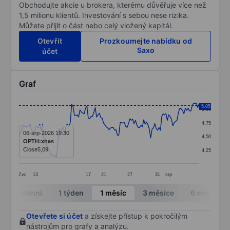
Obchodujte akcie u brokera, kterému důvěřuje více než
1,5 milionu klientů. Investování s sebou nese rizika.
Můžete přijít o část nebo celý vložený kapitál.
Otevřít
Prozkoumejte nabídku od
Saxo
účet
Graf
Chart
5,05
5,00
Line chart with 131 data points.
4,75
The chart has 1 X axis displaying categories.
06-srp-2026 19:30
4,50
OPTH:xnas
The chart has 1 Y axis displaying values. Data ranges 
Close
5,09
4,25
čvc
13
17
21
27
31
srp
End of interactive chart.
Intradenní
1 týden
1 měsíc
3 měsíce
6 měsíců
Otevřete si účet
a získejte přístup k pokročilým
nástrojům pro grafy a analýzu.