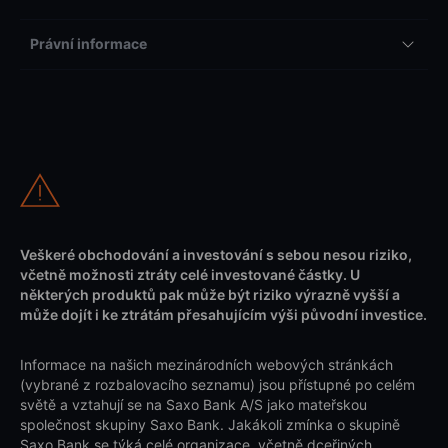
Právní informace
Veškeré obchodování a investování s sebou nesou riziko,
včetně možnosti ztráty celé investované částky. U
některých produktů pak může být riziko výrazně vyšší a
může dojít i ke ztrátám přesahujícím výši původní investice.
Informace na našich mezinárodních webových stránkách
(vybrané z rozbalovacího seznamu) jsou přístupné po celém
světě a vztahují se na Saxo Bank A/S jako mateřskou
společnost skupiny Saxo Bank. Jakákoli zmínka o skupině
Saxo Bank se týká celé organizace, včetně dceřiných