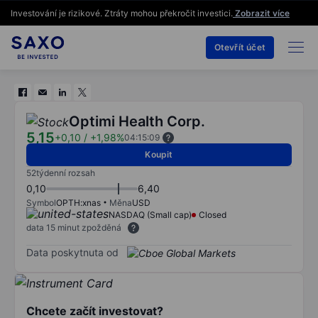
Investování je rizikové. Ztráty mohou překročit investici.
Zobrazit více
Otevřít účet
Optimi Health Corp.
5,15
+0,10
/
+1,98%
04:15:09
Koupit
52týdenní rozsah
0,10
6,40
Symbol
OPTH:xnas
Měna
USD
NASDAQ (Small cap)
Closed
data 15 minut zpožděná
Data poskytnuta od
Chcete začít investovat?