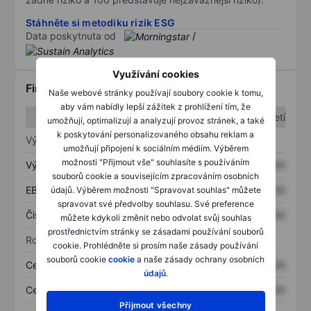
Stáhněte si metodiku rizik ESG
Data poskytnuta od
/
Využívání cookies
Finanční informace
Naše webové stránky používají soubory cookie k tomu,
aby vám nabídly lepší zážitek z prohlížení tím, že
1. čtvrtletí
2. čtvrtletí
umožňují, optimalizují a analyzují provoz stránek, a také
k poskytování personalizovaného obsahu reklam a
Výkaz zisku a ztráty
umožňují připojení k sociálním médiím. Výběrem
možnosti "Přijmout vše" souhlasíte s používáním
Výnos
XXXXXXX
XXXXXXX
souborů cookie a souvisejícím zpracováním osobních
EBITDA
XXXXXXX
XXXXXXX
údajů. Výběrem možnosti "Spravovat souhlas" můžete
spravovat své předvolby souhlasu. Své preference
Čistý příjem
XXXXXXX
XXXXXXX
můžete kdykoli změnit nebo odvolat svůj souhlas
prostřednictvím stránky se zásadami používání souborů
Rozvaha
cookie. Prohlédněte si prosím naše zásady používání
souborů cookie
cookie
a naše zásady ochrany osobních
Celková aktiva
XXXXXXX
XXXXXXX
údajů
.
Celkový dluh
XXXXXXX
XXXXXXX
Přijmout všechny