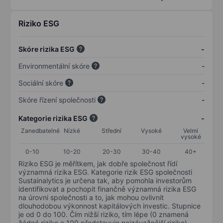
Riziko ESG
Skóre rizika ESG
-
Environmentální skóre
-
Sociální skóre
-
Skóre řízení společnosti
-
Kategorie rizika ESG
-
Zanedbatelné
Nízké
Střední
Vysoké
Velmi
vysoké
0-10
10-20
20-30
30-40
40+
Riziko ESG je měřítkem, jak dobře společnost řídí
významná rizika ESG. Kategorie rizik ESG společnosti
Sustainalytics je určena tak, aby pomohla investorům
identifikovat a pochopit finančně významná rizika ESG
na úrovni společnosti a to, jak mohou ovlivnit
dlouhodobou výkonnost kapitálových investic. Stupnice
je od 0 do 100. Čím nižší riziko, tím lépe (0 znamená
žádné riziko a 100 představuje nejzávažnější riziko).