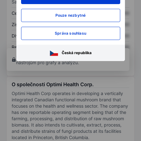
Sazby
Cena/tržby
XXXXXXX
XXXXXXX
Pouze nezbytné
Zisk na akcii
XXXXXXX
XXXXXXX
Správa souhlasu
Dividenda na akcii
XXXXXXX
XXXXXXX
Rentabilita kapitálu
XXXXXXX
XXXXXXX
Česká republika
Otevřete si účet
a získejte přístup k pokročilým
nástrojům pro grafy a analýzu.
O společnosti Optimi Health Corp.
Optimi Health Corp operates in developing a vertically
integrated Canadian functional mushroom brand that
focuses on the health and wellness sector. The company
has one reportable operating segment being that of the
farming, processing, and distribution of raw mushroom
biomass. It also intends to cultivate, extract, process,
and distribute strains of fungi products at its facilities
located in Princeton, British Columbia.