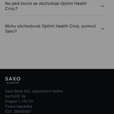
Na jaké burze se obchoduje Optimi Health
Corp.?
Mohu obchodovat Optimi Health Corp. pomocí
Saxo?
Saxo Bank A/S, organizační složka
Na Poříčí 3a
Prague 1, 110 00
Česká republika
IČO: 28949587