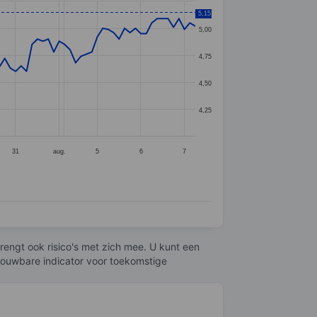
5,15
5,00
4,75
4,50
4,25
31
aug.
5
6
7
engt ook risico's met zich mee. U kunt een
trouwbare indicator voor toekomstige