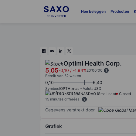
Hoe beleggen
Producten
K
Optimi Health Corp.
5,05
-0,10
/
-1,94%
20:00:00
Bereik van 52 weken
0,10
6,40
Symbool
OPTH:xnas
Valuta
USD
NASDAQ (Small cap)
Closed
15 minutes différées
Gegevens verstrekt door
Grafiek
Chart