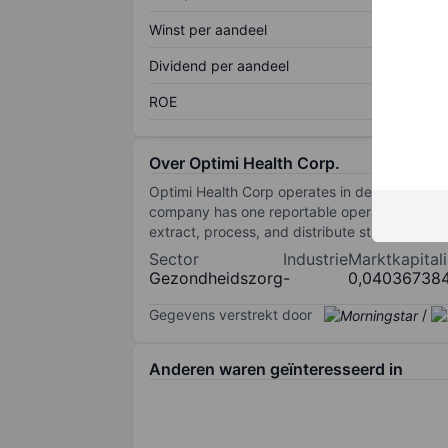
Winst per aandeel
Dividend per aandeel
ROE
Over Optimi Health Corp.
Optimi Health Corp operates in developing a 
company has one reportable operating segment 
extract, process, and distribute strains of fung
Sector
Industrie
Marktkapitali
Gezondheidszorg
-
0,04036738
Gegevens verstrekt door
/
Anderen waren geïnteresseerd in