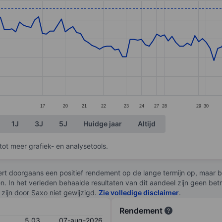
ories.
s. Data ranges from 4.11 to 5.09.
17
20
21
22
23
24
27
28
29
30
1J
3J
5J
Huidge jaar
Altijd
ot meer grafiek- en analysetools.
rt doorgaans een positief rendement op de lange termijn op, maar br
en. In het verleden behaalde resultaten van dit aandeel zijn geen be
zijn door Saxo niet gewijzigd.
Zie volledige disclaimer
.
Rendement
5,03
07-aug-2026