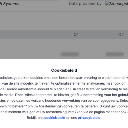
Data provided by
Q1
Q2
XXXXXXX
XXXXXXX
XXXXXXX
XXXXXXX
Cookiebeleid
XXXXXXX
XXXXXXX
ebsites gebruiken cookies om u een betere browse-ervaring te bieden door de 
van de site mogelijk te maken, te optimaliseren en te analyseren, maar ook om
naliseerde advertentie-inhoud te bieden en u in staat te stellen verbinding te m
le media. Door "Alles accepteren" te kiezen, geeft u toestemming voor het gebru
XXXXXXX
XXXXXXX
kies en de daarmee verband houdende verwerking van persoonsgegevens. Selec
XXXXXXX
XXXXXXX
emming beheren" om uw toestemmingsvoorkeuren te beheren. U kunt uw voorke
enst moment wijzigen of uw toestemming intrekken via de pagina met het cooki
Bekijk ons
cookiebeleid
en ons
privacybeleid
.
XXXXXXX
XXXXXXX