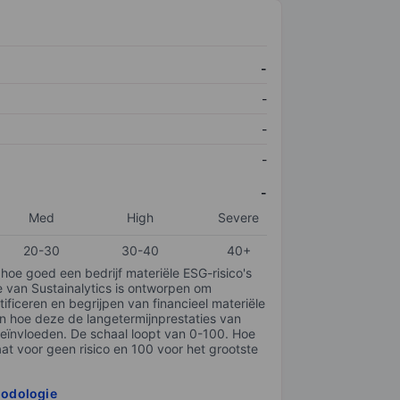
-
-
-
-
-
Med
High
Severe
20-30
30-40
40+
 hoe goed een bedrijf materiële ESG-risico's
e van Sustainalytics is ontworpen om
tificeren en begrijpen van financieel materiële
en hoe deze de langetermijnprestaties van
ïnvloeden. De schaal loopt van 0-100. Hoe
taat voor geen risico en 100 voor het grootste
hodologie