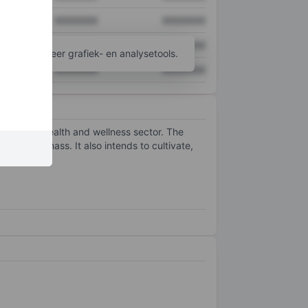
XXXXXXX
XXXXXXX
XXXXXXX
XXXXXXX
ijgen tot meer grafiek- en analysetools.
XXXXXXX
XXXXXXX
es on the health and wellness sector. The
room biomass. It also intends to cultivate,