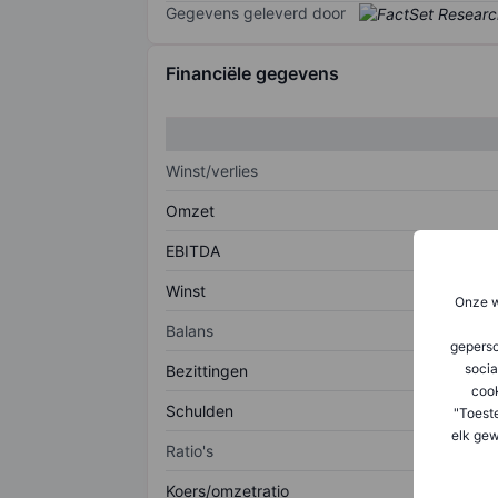
Gegevens geleverd door
Financiële gegevens
Winst/verlies
Omzet
EBITDA
Winst
Onze w
Balans
geperso
socia
Bezittingen
coo
Schulden
"Toest
elk gew
Ratio's
Koers/omzetratio