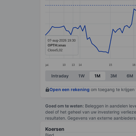
Line chart with 134 data points.
The chart has 1 X axis displaying categ
The chart has 1 Y axis displaying value
07-aug-2026 19:30
OPTH:xnas
Close
5,02
jul.
10
13
14
15
16
End of interactive chart.
Intraday
1W
1M
3M
6M
Open een rekening
om toegang te krijgen t
Goed om te weten:
Beleggen in aandelen leve
deel of het geheel van uw investering verliez
resultaten. Gegevens van externe aanbieders 
Koersen
Bied