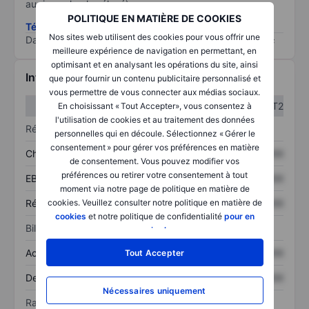
au risque le plus élevé).
POLITIQUE EN MATIÈRE DE COOKIES
Télécharger la méthodologie ESG (en anglais)
Nos sites web utilisent des cookies pour vous offrir une
Data provided by
/
meilleure expérience de navigation en permettant, en
optimisant et en analysant les opérations du site, ainsi
Informations financières
que pour fournir un contenu publicitaire personnalisé et
vous permettre de vous connecter aux médias sociaux.
T1
T2
En choisissant « Tout Accepter», vous consentez à
l'utilisation de cookies et au traitement des données
Résultats
personnelles qui en découle. Sélectionnez « Gérer le
consentement » pour gérer vos préférences en matière
Chiffre d’affaires
XXXXXXX
XXXXXXX
de consentement. Vous pouvez modifier vos
préférences ou retirer votre consentement à tout
EBITDA
XXXXXXX
XXXXXXX
moment via notre page de politique en matière de
Résultat net
XXXXXXX
XXXXXXX
cookies. Veuillez consulter notre politique en matière de
cookies
et notre politique de confidentialité
pour en
Bilan
savoir plus
.
Actif total
XXXXXXX
XXXXXXX
Tout Accepter
Dette totale
XXXXXXX
XXXXXXX
Nécessaires uniquement
Ratios