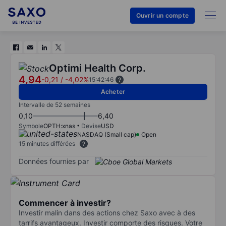
Ouvrir un compte
Optimi Health Corp.
4,94
-0,21
/
-4,02%
15:42:46
Acheter
Intervalle de 52 semaines
0,10
6,40
Symbole
OPTH:xnas
Devise
USD
NASDAQ (Small cap)
Open
15 minutes différées
Données fournies par
Commencer à investir?
Investir malin dans des actions chez Saxo avec à des
tarrifs avantageux. Investir comporte des risques. Votre