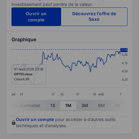
investissement peut perdre de la valeur.
Ouvrir un
Découvrez l'offre de
Saxo
compte
Graphique
Chart
5,15
5,00
Line chart with 132 data points.
4,75
The chart has 1 X axis displaying categories.
07-août-2026 13:30
4,50
OPTH:xnas
The chart has 1 Y axis displaying values. Data ranges 
Close
4,99
4,25
juil.
13
17
21
27
31
août
7
End of interactive chart.
Intra-journalier
1S
1M
3M
6M
1A
3A
Ouvrir un compte
pour accéder à d’autres outils
techniques et d’analyses.