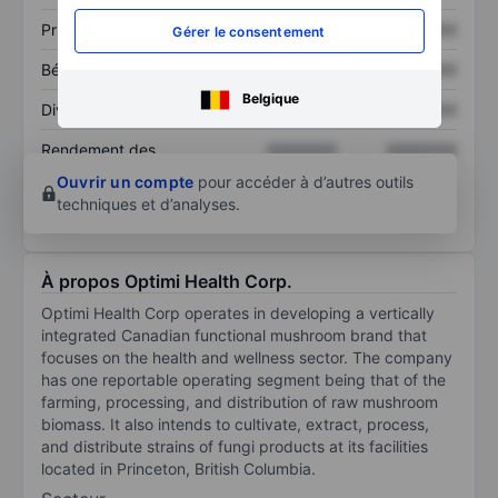
Prix / ventes
XXXXXXX
XXXXXXX
Gérer le consentement
Bénéfice par action
XXXXXXX
XXXXXXX
Belgique
Dividende par action
XXXXXXX
XXXXXXX
Rendement des
XXXXXXX
XXXXXXX
capitaux propres
Ouvrir un compte
pour accéder à d’autres outils
techniques et d’analyses.
À propos Optimi Health Corp.
Optimi Health Corp operates in developing a vertically
integrated Canadian functional mushroom brand that
focuses on the health and wellness sector. The company
has one reportable operating segment being that of the
farming, processing, and distribution of raw mushroom
biomass. It also intends to cultivate, extract, process,
and distribute strains of fungi products at its facilities
located in Princeton, British Columbia.