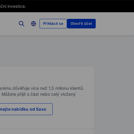
ční investice.
Přihlásit se
Otevřít účet
rému důvěřuje více než 1,5 milionu klientů.
. Můžete přijít o část nebo celý vložený
ejte nabídku od Saxo