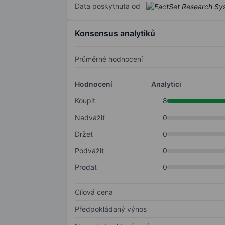
Data poskytnuta od
Konsensus analytiků
Průměrné hodnocení
Hodnocení
Analytici
Koupit
8
Nadvážit
0
Držet
0
Podvážit
0
Prodat
0
Cílová cena
Předpokládaný výnos