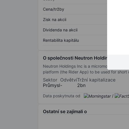
Cena/tržby
Zisk na akcii
Dividenda na akcii
Rentabilita kapitálu
O společnosti Neutron Holdings Inc
Neutron Holdings Inc is a micromobility compan
platform (the Rider App) to be used for short 
Sektor
Odvětví
Tržní kapitalizace
Průmysl
-
2bn
Data poskytnuta od
/
Ostatní se zajímali o