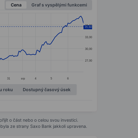
Cena
Graf s vyspělými funkcemi
36,00
35,60
33,00
30,00
27,00
31
srp
4
5
6
u roku
Dostupný časový úsek
ijít o část nebo o celou svou investici.
byla ze strany Saxo Bank jakkoli upravena.