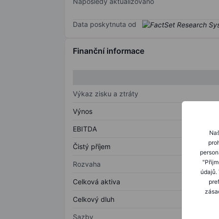
Naposledy aktualizováno
Data poskytnuta od
Finanční informace
Výkaz zisku a ztráty
Výnos
EBITDA
Naš
proh
Čistý příjem
person
"Přij
Rozvaha
údajů.
Celková aktiva
pre
zásad
Celkový dluh
Sazby