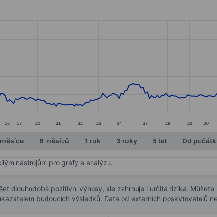
ories.
s. Data ranges from 24.06 to 38.27.
16
17
20
21
22
23
24
27
28
29
30
 měsíce
6 měsíců
1 rok
3 roky
5 let
Od počátk
čilým nástrojům pro grafy a analýzu.
t dlouhodobé pozitivní výnosy, ale zahrnuje i určitá rizika. Můžete př
 ukazatelem budoucích výsledků. Data od externích poskytovatelů ne