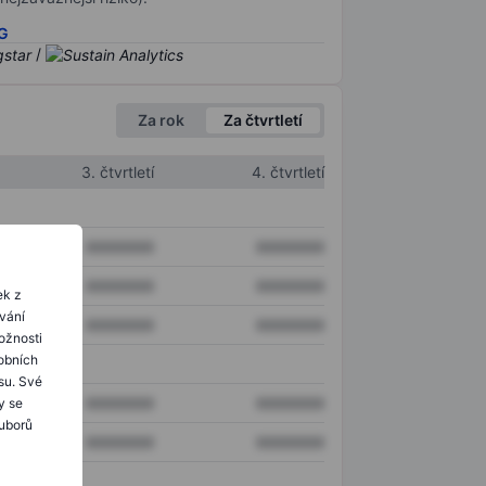
SG
/
Za rok
Za čtvrtletí
3. čtvrtletí
4. čtvrtletí
XXXXXXX
XXXXXXX
XXXXXXX
XXXXXXX
ek z
ování
XXXXXXX
XXXXXXX
ožnosti
obních
su. Své
XXXXXXX
XXXXXXX
y se
ouborů
XXXXXXX
XXXXXXX