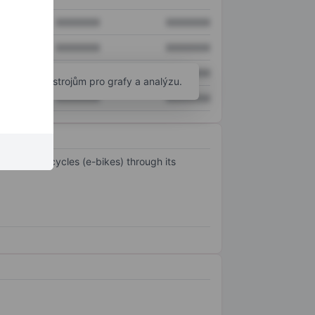
XXXXXXX
XXXXXXX
XXXXXXX
XXXXXXX
XXXXXXX
XXXXXXX
okročilým nástrojům pro grafy a analýzu.
XXXXXXX
XXXXXXX
electric bicycles (e-bikes) through its