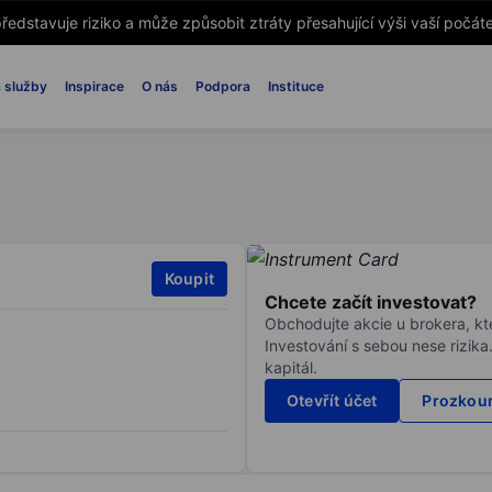
ředstavuje riziko a může způsobit ztráty přesahující výši vaší počáte
 služby
Inspirace
O nás
Podpora
Instituce
Koupit
Chcete začít investovat?
Obchodujte akcie u brokera, kte
Investování s sebou nese rizika
kapitál.
Otevřít účet
Prozkoum