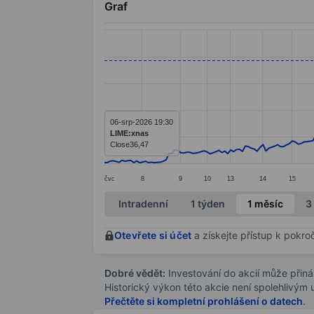
Graf
Chart
Line chart with 244 data points.
The chart has 1 X axis displaying categ
The chart has 1 Y axis displaying value
06-srp-2026 19:30
LIME:xnas
Close
36,47
čvc
8
9
10
13
14
15
End of interactive chart.
Intradenní
1 týden
1 měsíc
3
Otevřete si účet
a získejte přístup k pokro
Dobré vědět:
Investování do akcií může přináše
Historický výkon této akcie není spolehlivým
Přečtěte si kompletní prohlášení o datech
.