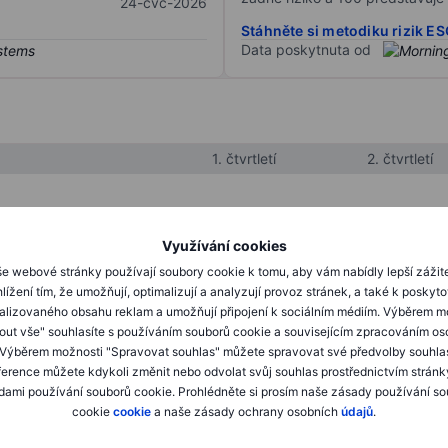
24-čvc-2026
Stáhněte si metodiku rizik E
Data poskytnuta od
1. čtvrtletí
2. čtvrtletí
XXXXXXX
XXXXXXX
Využívání cookies
XXXXXXX
XXXXXXX
e webové stránky používají soubory cookie k tomu, aby vám nabídly lepší zážit
lížení tím, že umožňují, optimalizují a analyzují provoz stránek, a také k poskyt
XXXXXXX
XXXXXXX
alizovaného obsahu reklam a umožňují připojení k sociálním médiím. Výběrem m
mout vše" souhlasíte s používáním souborů cookie a souvisejícím zpracováním os
 Výběrem možnosti "Spravovat souhlas" můžete spravovat své předvolby souhla
XXXXXXX
XXXXXXX
ference můžete kdykoli změnit nebo odvolat svůj souhlas prostřednictvím stránk
ami používání souborů cookie. Prohlédněte si prosím naše zásady používání s
XXXXXXX
XXXXXXX
cookie
cookie
a naše zásady ochrany osobních
údajů
.