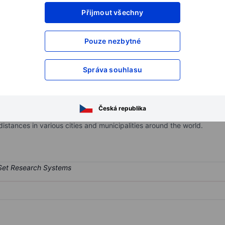
Přijmout všechny
XXXXXXX
XXXXXXX
XXXXXXX
XXXXXXX
Pouze nezbytné
XXXXXXX
XXXXXXX
Otevřete si účet
a získejte přístup k p
Správa souhlasu
XXXXXXX
XXXXXXX
Česká republika
y that provides rentals of shared electric scooters (e-scooters) and 
distances in various cities and municipalities around the world.