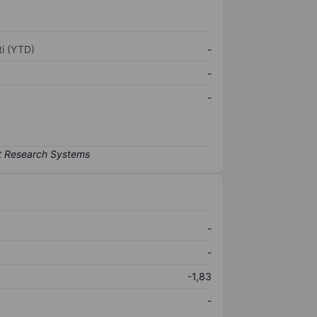
i (YTD)
-
-
-
-
-
-1,83
-