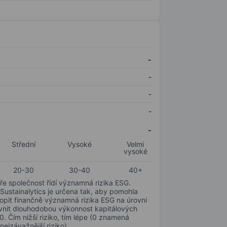
-
-
-
-
-
Střední
Vysoké
Velmi
vysoké
20-30
30-40
40+
ře společnost řídí významná rizika ESG.
 Sustainalytics je určena tak, aby pomohla
hopit finančně významná rizika ESG na úrovni
livnit dlouhodobou výkonnost kapitálových
0. Čím nižší riziko, tím lépe (0 znamená
nejzávažnější riziko).