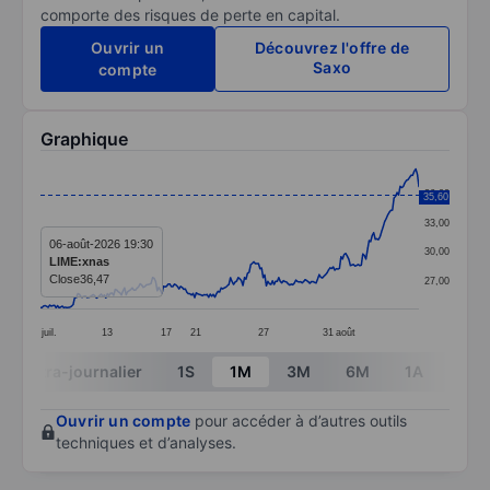
comporte des risques de perte en capital.
Ouvrir un
Découvrez l'offre de
Saxo
compte
Graphique
Chart
36,00
35,60
Line chart with 244 data points.
33,00
The chart has 1 X axis displaying categories.
06-août-2026 19:30
30,00
LIME:xnas
The chart has 1 Y axis displaying values. Data ranges 
Close
36,47
27,00
juil.
13
17
21
27
31
août
End of interactive chart.
Intra-journalier
1S
1M
3M
6M
1A
3A
Ouvrir un compte
pour accéder à d’autres outils
techniques et d’analyses.