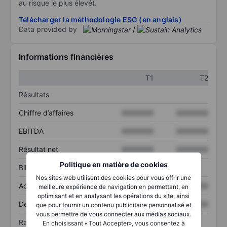
au risque le plus élevé).
Télécharger la méthodologie ESG (en anglais)
Data provided by
/
Informations financières
T1
T2
Résultats
Chiffre d’affaires
XXXXXXX
XXXXXXX
EBITDA
XXXXXXX
XXXXXXX
Résultat net
XXXXXXX
XXXXXXX
Politique en matière de cookies
Bilan
Nos sites web utilisent des cookies pour vous offrir une
Actif total
XXXXXXX
XXXXXXX
meilleure expérience de navigation en permettant, en
optimisant et en analysant les opérations du site, ainsi
Dette totale
XXXXXXX
XXXXXXX
que pour fournir un contenu publicitaire personnalisé et
vous permettre de vous connecter aux médias sociaux.
Ratios
En choisissant « Tout Accepter», vous consentez à