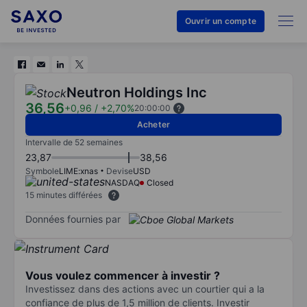
Ouvrir un compte
Neutron Holdings Inc
36,56
+0,96
/
+2,70%
20:00:00
Acheter
Intervalle de 52 semaines
23,87
38,56
Symbole
LIME:xnas
Devise
USD
NASDAQ
Closed
15 minutes différées
Données fournies par
Vous voulez commencer à investir ?
Investissez dans des actions avec un courtier qui a la
confiance de plus de 1,5 million de clients. Investir