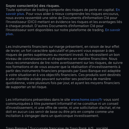
Soyez conscient(e) des risques.
Toute opération de trading comporte des risques de perte en capital.
En
savoir plus
. Pour vous aider à mieux comprendre les risques encourus,
nous avons rassemblé une série de Documents d’Information Clé pour
l’Investisseur (DICI) mettant en évidence les risques et les avantages liés
à chaque produit. D'autres Documents d’Information Clé pour
l’Investisseur sont disponibles sur notre plateforme de trading.
En savoir
plus
.
Les instruments financiers sur marge présentent, en raison de leur effet
de levier, un fort caractère spéculatif et peuvent vous exposer à des
risques de pertes supérieures au montant investi. Ils nécessitent un bon
niveau de connaissances et d'expérience en matière financière. Nous
vous recommandons de lire notre avertissement sur les risques, de suivre
nos formations et de vous assurer que la réalisation d'investissements à
partir des instruments financiers proposés par Saxo Banque est adaptée
à votre situation et à vos objectifs financiers. Ces produits sont destinés
à une clientèle avisée pouvant surveiller ses positions de manière
quotidienne, voire plusieurs fois par jour, et ayant les moyens financiers
de supporter un tel risque.
Les informations présentées dans le site
www.home.saxo/fr
vous sont
communiquées à titre purement informatif et ne constitue ni un conseil
d’investissement, ni une offre de vente, ni une sollicitation d’achat, et ne
doit en aucun cas servir de base ou être pris en compte comme une
incitation à s’engager dans un quelconque investissement.
Saxo Banque | Succursale française de Saxo Bank A/S., société