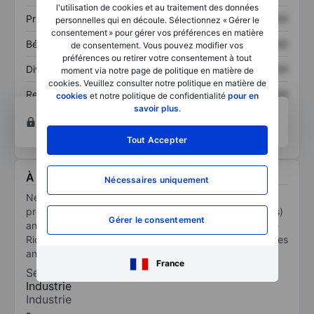
l'utilisation de cookies et au traitement des données
Prix / ventes
XXXXXXX
XXXXXXX
personnelles qui en découle. Sélectionnez « Gérer le
consentement » pour gérer vos préférences en matière
Bénéfice par action
XXXXXXX
XXXXXXX
de consentement. Vous pouvez modifier vos
préférences ou retirer votre consentement à tout
Dividende par action
XXXXXXX
XXXXXXX
moment via notre page de politique en matière de
cookies. Veuillez consulter notre politique en matière de
Rendement des
XXXXXXX
XXXXXXX
cookies
et notre politique de confidentialité
pour en
capitaux propres
savoir plus
.
Ouvrir un compte
pour accéder à d’autres outils
techniques et d’analyses.
Tout Accepter
À propos Neutron Holdings Inc
Nécessaires uniquement
Neutron Holdings Inc is a micromobility company that
provides rentals of shared electric scooters (e-scooters)
Gérer le consentement
and electric bicycles (e-bikes) through its platform (the
Rider App) to be used for short distances in various cities
and municipalities around the world.
France
Secteur
Industrie
Industrie
-