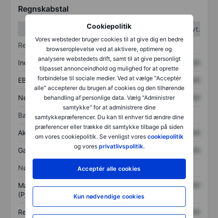
Regnskabstal
Cookiepolitik
1. kvt.
2. kvt.
Vores websteder bruger cookies til at give dig en bedre
Resultatopgørelse
browseroplevelse ved at aktivere, optimere og
analysere webstedets drift, samt til at give personligt
Indtægter
XXXXXXX
XXXXXXX
tilpasset annonceindhold og mulighed for at oprette
forbindelse til sociale medier. Ved at vælge "Acceptér
EBITDA
XXXXXXX
XXXXXXX
alle" accepterer du brugen af cookies og den tilhørende
Nettoresultat
XXXXXXX
XXXXXXX
behandling af personlige data. Vælg "Administrer
samtykke" for at administrere dine
Balance
samtykkepræferencer. Du kan til enhver tid ændre dine
præferencer eller trække dit samtykke tilbage på siden
Aktiver i alt
XXXXXXX
XXXXXXX
om vores cookiepolitik. Se venligst vores
cookiepolitik
og vores
privatlivspolitik.
Gæld
XXXXXXX
XXXXXXX
Nøgletal
Acceptér alle cookies
Markedsværdi/omsætning
XXXXXXX
XXXXXXX
(P/S)
Kun nødvendige cookies
Resultat pr. aktie (EPS)
XXXXXXX
XXXXXXX