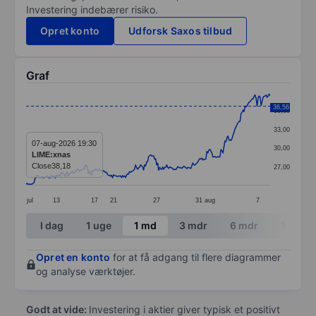
Investering indebærer risiko.
Opret konto
Udforsk Saxos tilbud
Graf
Chart
36,56
36,00
Line chart with 244 data points.
33,00
The chart has 1 X axis displaying categories.
07-aug-2026 19:30
30,00
LIME:xnas
The chart has 1 Y axis displaying values. Data ranges 
Close
38,18
27,00
jul
13
17
21
27
31
aug
7
End of interactive chart.
I dag
1 uge
1 md
3 mdr
6 mdr
1 år
Opret en konto
for at få adgang til flere diagrammer
og analyse værktøjer.
Godt at vide:
Investering i aktier giver typisk et positivt