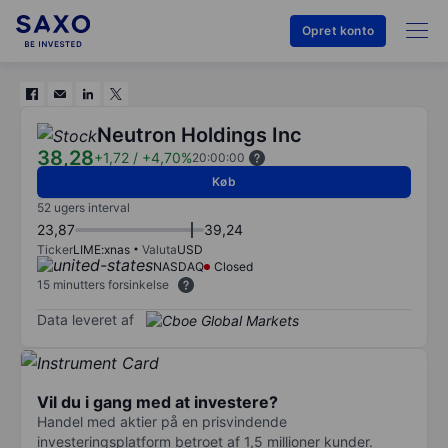
Opret konto
Neutron Holdings Inc
38,28
+1,72
/
+4,70%
20:00:00
Køb
52 ugers interval
23,87
39,24
Ticker
LIME:xnas
Valuta
USD
NASDAQ
Closed
15 minutters forsinkelse
Data leveret af
Vil du i gang med at investere?
Handel med aktier på en prisvindende
investeringsplatform betroet af 1,5 millioner kunder.