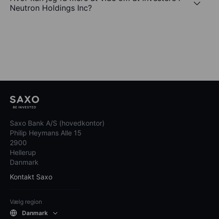
Neutron Holdings Inc?
Saxo Bank A/S (hovedkontor)
Philip Heymans Alle 15
2900
Hellerup
Danmark
Kontakt Saxo
Vælg region
Danmark