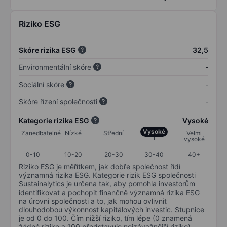
Riziko ESG
Skóre rizika ESG
32,5
Environmentální skóre
-
Sociální skóre
-
Skóre řízení společnosti
-
Kategorie rizika ESG
Vysoké
Vysoké
Zanedbatelné
Nízké
Střední
Velmi
vysoké
0-10
10-20
20-30
30-40
40+
Riziko ESG je měřítkem, jak dobře společnost řídí
významná rizika ESG. Kategorie rizik ESG společnosti
Sustainalytics je určena tak, aby pomohla investorům
identifikovat a pochopit finančně významná rizika ESG
na úrovni společnosti a to, jak mohou ovlivnit
dlouhodobou výkonnost kapitálových investic. Stupnice
je od 0 do 100. Čím nižší riziko, tím lépe (0 znamená
žádné riziko a 100 představuje nejzávažnější riziko).