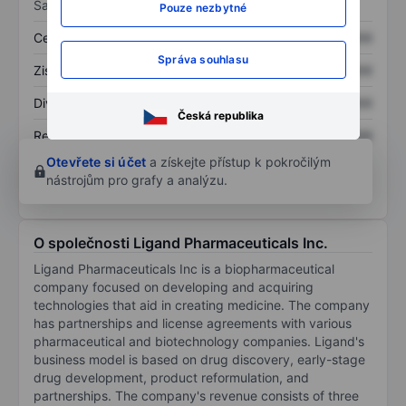
Sazby
Pouze nezbytné
Cena/tržby
XXXXXXX
XXXXXXX
Správa souhlasu
Zisk na akcii
XXXXXXX
XXXXXXX
Dividenda na akcii
XXXXXXX
XXXXXXX
Česká republika
Rentabilita kapitálu
XXXXXXX
XXXXXXX
Otevřete si účet
a získejte přístup k pokročilým
nástrojům pro grafy a analýzu.
O společnosti Ligand Pharmaceuticals Inc.
Ligand Pharmaceuticals Inc is a biopharmaceutical
company focused on developing and acquiring
technologies that aid in creating medicine. The company
has partnerships and license agreements with various
pharmaceutical and biotechnology companies. Ligand's
business model is based on drug discovery, early-stage
drug development, product reformulation, and
partnerships. The company's revenue consists of three