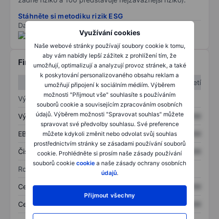
Stáhněte si metodiku rizik ESG
Data poskytnuta od
/
Využívání cookies
Naše webové stránky používají soubory cookie k tomu,
aby vám nabídly lepší zážitek z prohlížení tím, že
Finanční informace
umožňují, optimalizují a analyzují provoz stránek, a také
k poskytování personalizovaného obsahu reklam a
1. čtvrtletí
2. čtvrtletí
umožňují připojení k sociálním médiím. Výběrem
možnosti "Přijmout vše" souhlasíte s používáním
Výkaz zisku a ztráty
souborů cookie a souvisejícím zpracováním osobních
údajů. Výběrem možnosti "Spravovat souhlas" můžete
Výnos
XXXXXXX
XXXXXXX
spravovat své předvolby souhlasu. Své preference
EBITDA
XXXXXXX
XXXXXXX
můžete kdykoli změnit nebo odvolat svůj souhlas
prostřednictvím stránky se zásadami používání souborů
Čistý příjem
XXXXXXX
XXXXXXX
cookie. Prohlédněte si prosím naše zásady používání
souborů cookie
cookie
a naše zásady ochrany osobních
Rozvaha
údajů
.
Celková aktiva
XXXXXXX
XXXXXXX
Přijmout všechny
Celkový dluh
XXXXXXX
XXXXXXX