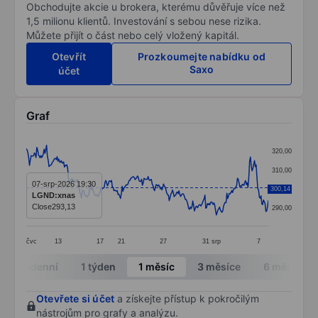
Obchodujte akcie u brokera, kterému důvěřuje více než
1,5 milionu klientů. Investování s sebou nese rizika.
Můžete přijít o část nebo celý vložený kapitál.
Otevřít
Prozkoumejte nabídku od
Saxo
účet
Graf
Chart
320,00
Line chart with 299 data points.
310,00
The chart has 1 X axis displaying categories.
07-srp-2026 19:30
300,14
300,00
LGND:xnas
The chart has 1 Y axis displaying values. Data ranges
Close
293,13
290,00
čvc
13
17
21
27
31
srp
7
End of interactive chart.
Intradenní
1 týden
1 měsíc
3 měsíce
6 měsíců
Otevřete si účet
a získejte přístup k pokročilým
nástrojům pro grafy a analýzu.