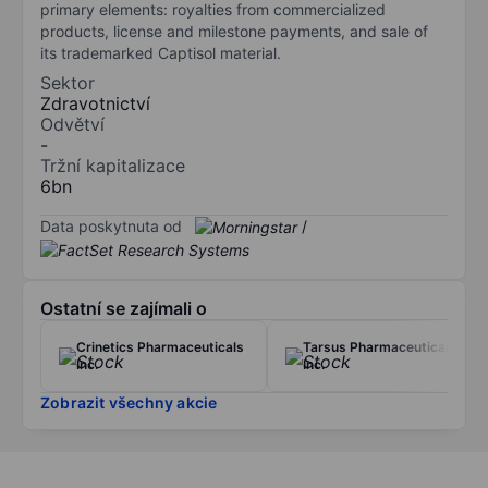
primary elements: royalties from commercialized
products, license and milestone payments, and sale of
its trademarked Captisol material.
Sektor
Zdravotnictví
Odvětví
-
Tržní kapitalizace
6bn
Data poskytnuta od
/
Ostatní se zajímali o
Crinetics Pharmaceuticals
Tarsus Pharmaceuticals
Inc.
Inc.
Zobrazit všechny akcie