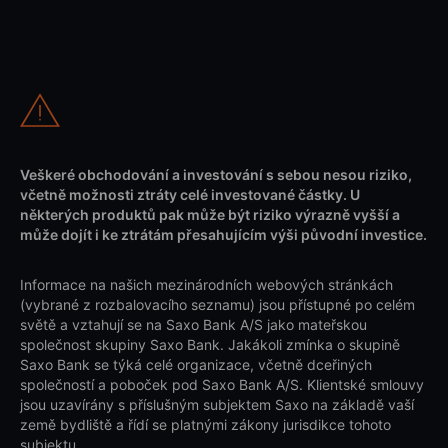
Veškeré obchodování a investování s sebou nesou riziko,
včetně možnosti ztráty celé investované částky. U
některých produktů pak může být riziko výrazně vyšší a
může dojít i ke ztrátám přesahujícím výši původní investice.
Informace na našich mezinárodních webových stránkách
(vybrané z rozbalovacího seznamu) jsou přístupné po celém
světě a vztahují se na Saxo Bank A/S jako mateřskou
společnost skupiny Saxo Bank. Jakákoli zmínka o skupině
Saxo Bank se týká celé organizace, včetně dceřiných
společností a poboček pod Saxo Bank A/S. Klientské smlouvy
jsou uzavírány s příslušným subjektem Saxo na základě vaší
země bydliště a řídí se platnými zákony jurisdikce tohoto
subjektu.