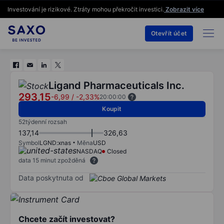
Investování je rizikové. Ztráty mohou překročit investici.
Zobrazit více
Otevřít účet
Ligand Pharmaceuticals Inc.
293,15
-6,99
/
-2,33%
20:00:00
Koupit
52týdenní rozsah
137,14
326,63
Symbol
LGND:xnas
Měna
USD
NASDAQ
Closed
data 15 minut zpožděná
Data poskytnuta od
Chcete začít investovat?