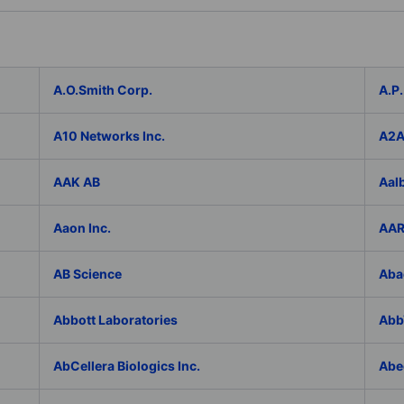
A.O.Smith Corp.
A.P.
A10 Networks Inc.
A2
AAK AB
Aal
Aaon Inc.
AAR
AB Science
Aba
Abbott Laboratories
AbbV
AbCellera Biologics Inc.
Abe