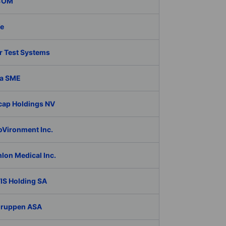
COM
fe
r Test Systems
a SME
cap Holdings NV
oVironment Inc.
lon Medical Inc.
IS Holding SA
Gruppen ASA