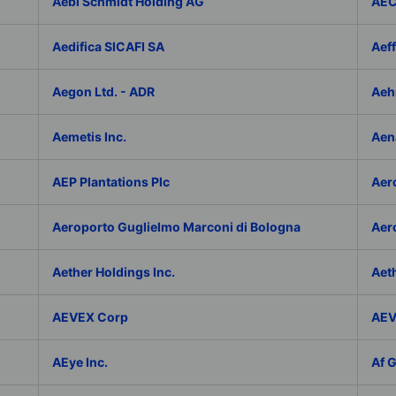
Aebi Schmidt Holding AG
AE
Aedifica SICAFI SA
Aef
Aegon Ltd. - ADR
Aeh
Aemetis Inc.
Aen
AEP Plantations Plc
Aer
Aeroporto Guglielmo Marconi di Bologna
Aer
Aether Holdings Inc.
Aeth
AEVEX Corp
AEV
AEye Inc.
Af 