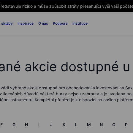
ředstavuje riziko a může způsobit ztráty přesahující výši vaší počáte
 služby
Inspirace
O nás
Podpora
Instituce
ané akcie dostupné u
vádí vybrané akcie dostupné pro obchodování a investování na Sax
 licenčních důvodů některé burzy nejsou zahrnuty a je uvedena po
ého instrumentu. Kompletní přehled je k dispozici na našich platfor
F
G
H
I
J
K
L
M
N
O
P