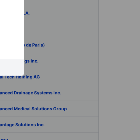
ER Group S.A.
be Inc.
 (Aeroports de Paris)
RAN Holdings Inc.
al Tech Holding AG
anced Drainage Systems Inc.
anced Medical Solutions Group
antage Solutions Inc.