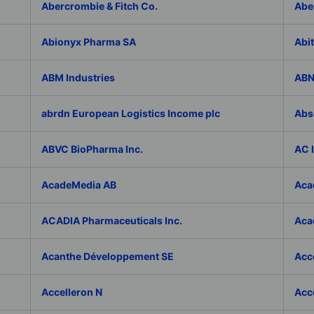
Abercrombie & Fitch Co.
Abe
Abionyx Pharma SA
Abit
ABM Industries
ABN
abrdn European Logistics Income plc
Abs
ABVC BioPharma Inc.
AC 
AcadeMedia AB
Aca
ACADIA Pharmaceuticals Inc.
Acad
Acanthe Développement SE
Acce
Accelleron N
Acce