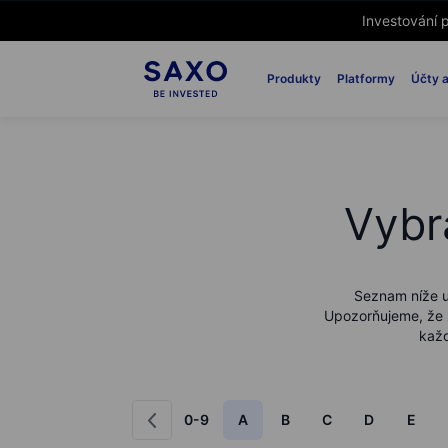
Investování p
Produkty
Platformy
Účty a
Vybr
Seznam níže u
Upozorňujeme, že z
každ
0-9
A
B
C
D
E