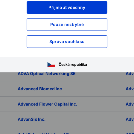
Přijmout všechny
Adlai Nortye Limited - ADR
ADL
Pouze nezbytné
Admiral Group Plc
Ado
Správa souhlasu
Adolfo Dominguez SA
ADP
ADT Inc.
ADT
Česká republika
ADVA Optical Networking SE
Adv
Advanced Biomed Inc
Adv
Advanced Flower Capital Inc.
Adv
AdvanSix Inc.
Adv