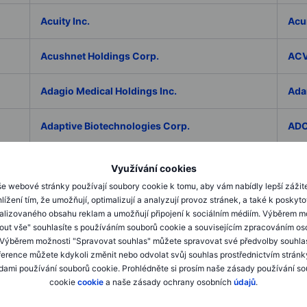
Acuity Inc.
Acu
Acushnet Holdings Corp.
ACV
Adagio Medical Holdings Inc.
Ada
Adaptive Biotechnologies Corp.
ADC
Addex Pharmaceuticals SA
Add
Využívání cookies
e webové stránky používají soubory cookie k tomu, aby vám nabídly lepší zážit
AddNode Group AB ser. B
Addt
lížení tím, že umožňují, optimalizují a analyzují provoz stránek, a také k poskyt
alizovaného obsahu reklam a umožňují připojení k sociálním médiím. Výběrem m
mout vše" souhlasíte s používáním souborů cookie a souvisejícím zpracováním os
Adecco Group Inc.
Ade
 Výběrem možnosti "Spravovat souhlas" můžete spravovat své předvolby souhla
ference můžete kdykoli změnit nebo odvolat svůj souhlas prostřednictvím stránk
adesso K AG
ADI 
ami používání souborů cookie. Prohlédněte si prosím naše zásady používání s
cookie
cookie
a naše zásady ochrany osobních
údajů
.
Adicet Bio Inc.
Adi