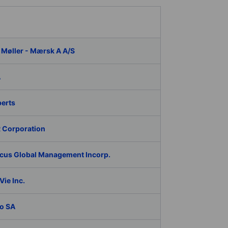
 Møller - Mærsk A A/S
A
berts
 Corporation
cus Global Management Incorp.
ie Inc.
o SA