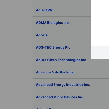
Adient Plc
ADMA Biologics Inc.
Adocia
ADS-TEC Energy Plc
Aduro Clean Technologies Inc
Advance Auto Parts Inc.
Advanced Energy Industries Inc.
Advanced Micro Devices Inc.