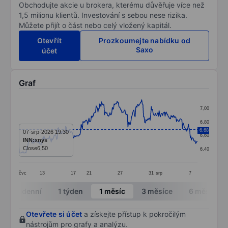
Obchodujte akcie u brokera, kterému důvěřuje více než
1,5 milionu klientů. Investování s sebou nese rizika.
Můžete přijít o část nebo celý vložený kapitál.
Otevřít
Prozkoumejte nabídku od
Saxo
účet
Graf
Chart
7,00
Line chart with 299 data points.
6,80
The chart has 1 X axis displaying categories.
6,68
07-srp-2026 19:30
6,60
INN:xnys
The chart has 1 Y axis displaying values. Data ranges f
Close
6,50
6,40
čvc
13
17
21
27
31
srp
7
End of interactive chart.
Intradenní
1 týden
1 měsíc
3 měsíce
6 měsíců
Otevřete si účet
a získejte přístup k pokročilým
nástrojům pro grafy a analýzu.