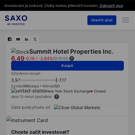
Investování je rizikové. Ztráty mohou překročit investici.
Zobrazit více
Otevřít účet
Summit Hotel Properties Inc.
6,49
-0,19
/
-2,84%
20:10:00
Koupit
52týdenní rozsah
3,97
7,17
Symbol
INN:xnys
Měna
USD
New York Stock Exchange
Closed
data 15 minut zpožděná
Data poskytnuta od
Chcete začít investovat?