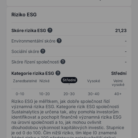
Riziko ESG
Skóre rizika ESG
21,23
Environmentální skóre
-
Sociální skóre
-
Skóre řízení společnosti
-
Kategorie rizika ESG
Střední
Střední
Zanedbatelné
Nízké
Vysoké
Velmi
vysoké
0-10
10-20
20-30
30-40
40+
Riziko ESG je měřítkem, jak dobře společnost řídí
významná rizika ESG. Kategorie rizik ESG společnosti
Sustainalytics je určena tak, aby pomohla investorům
identifikovat a pochopit finančně významná rizika ESG
na úrovni společnosti a to, jak mohou ovlivnit
dlouhodobou výkonnost kapitálových investic. Stupnice
je od 0 do 100. Čím nižší riziko, tím lépe (0 znamená
žádné riziko a 100 představuje nejzávažnější riziko).