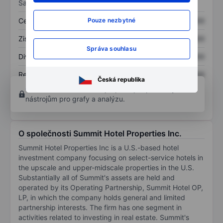
Sazby
Cena/tržby
XXXXXXX
XXXXXXX
Pouze nezbytné
Zisk na akcii
XXXXXXX
XXXXXXX
Správa souhlasu
Dividenda na akcii
XXXXXXX
XXXXXXX
Rentabilita kapitálu
XXXXXXX
XXXXXXX
Česká republika
Otevřete si účet
a získejte přístup k pokročilým
nástrojům pro grafy a analýzu.
O společnosti Summit Hotel Properties Inc.
Summit Hotel Properties Inc is a U.S.-based hotel
investment company focusing on select-service hotels in
the upscale and upper-midscale properties in the U.S.
Substantially all of Summit's assets are held and
operated by its Operating Partnership, Summit Hotel OP,
LP, in which the company holds general and limited
partnership interests. The firm has one segment in
activities related to investing in real estate. Summit's