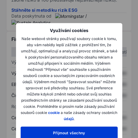
Stáhněte si metodiku rizik ESG
Data poskytnuta od
/
Využívání cookies
Finanční informace
Naše webové stránky používají soubory cookie k tomu,
aby vám nabídly lepší zážitek z prohlížení tím, že
umožňují, optimalizují a analyzují provoz stránek, a také
1. čtvrtletí
2. čtvrtletí
k poskytování personalizovaného obsahu reklam a
Výkaz zisku a ztráty
umožňují připojení k sociálním médiím. Výběrem
možnosti "Přijmout vše" souhlasíte s používáním
Výnos
XXXXXXX
XXXXXXX
souborů cookie a souvisejícím zpracováním osobních
údajů. Výběrem možnosti "Spravovat souhlas" můžete
EBITDA
XXXXXXX
XXXXXXX
spravovat své předvolby souhlasu. Své preference
můžete kdykoli změnit nebo odvolat svůj souhlas
Čistý příjem
XXXXXXX
XXXXXXX
prostřednictvím stránky se zásadami používání souborů
Rozvaha
cookie. Prohlédněte si prosím naše zásady používání
souborů cookie
cookie
a naše zásady ochrany osobních
Celková aktiva
XXXXXXX
XXXXXXX
údajů
.
Celkový dluh
XXXXXXX
XXXXXXX
Přijmout všechny