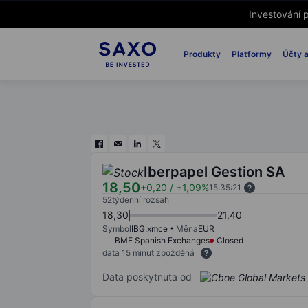
Investování p
Produkty
Platformy
Účty a
Iberpapel Gestion SA
18,50
+0,20
/
+1,09%
15:35:21
52týdenní rozsah
18,30
21,40
Symbol
IBG:xmce
Měna
EUR
BME Spanish Exchanges
Closed
data 15 minut zpožděná
Data poskytnuta od