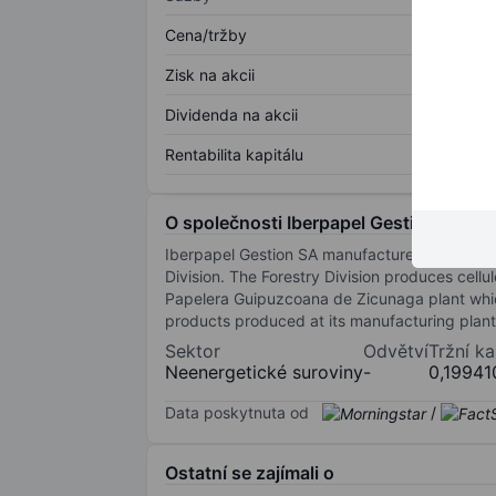
Cena/tržby
Zisk na akcii
Dividenda na akcii
Rentabilita kapitálu
O společnosti Iberpapel Gestion SA
Iberpapel Gestion SA manufactures printing an
Division. The Forestry Division produces cellu
Papelera Guipuzcoana de Zicunaga plant which
products produced at its manufacturing plant.
Sektor
Odvětví
Tržní ka
Neenergetické suroviny
-
0,19941
Data poskytnuta od
/
Ostatní se zajímali o