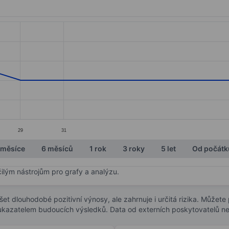
ories.
. Data ranges from 18.4 to 18.7.
29
31
 měsíce
6 měsíců
1 rok
3 roky
5 let
Od počátk
čilým nástrojům pro grafy a analýzu.
t dlouhodobé pozitivní výnosy, ale zahrnuje i určitá rizika. Můžete př
 ukazatelem budoucích výsledků. Data od externích poskytovatelů ne