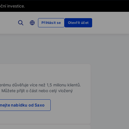
ční investice.
Přihlásit se
Otevřít účet
rému důvěřuje více než 1,5 milionu klientů.
. Můžete přijít o část nebo celý vložený
ejte nabídku od Saxo