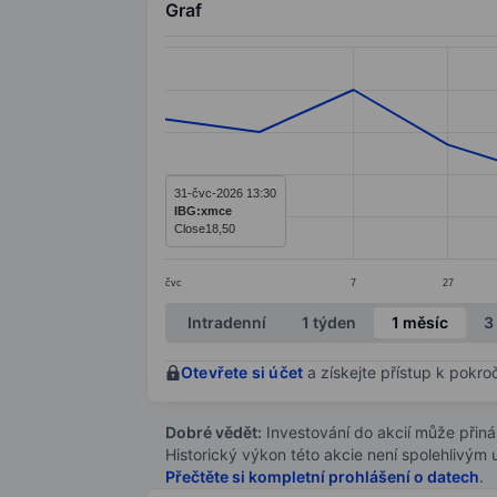
Graf
Chart
Line chart with 13 data points.
The chart has 1 X axis displaying categ
The chart has 1 Y axis displaying values
31-čvc-2026 13:30
IBG:xmce
Close
18,50
čvc
7
27
End of interactive chart.
Intradenní
1 týden
1 měsíc
3
Otevřete si účet
a získejte přístup k pokro
Dobré vědět:
Investování do akcií může přináše
Historický výkon této akcie není spolehlivým
Přečtěte si kompletní prohlášení o datech
.