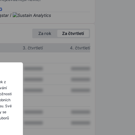
SG
/
Za rok
Za čtvrtletí
3. čtvrtletí
4. čtvrtletí
XXXXXXX
XXXXXXX
XXXXXXX
XXXXXXX
ek z
ování
XXXXXXX
XXXXXXX
ožnosti
obních
su. Své
XXXXXXX
XXXXXXX
y se
ouborů
XXXXXXX
XXXXXXX