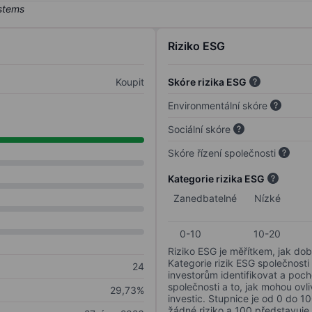
Riziko ESG
Koupit
Skóre rizika ESG
Environmentální skóre
Sociální skóre
Skóre řízení společnosti
Kategorie rizika ESG
Zanedbatelné
Nízké
0-10
10-20
Riziko ESG je měřítkem, jak dob
Kategorie rizik ESG společnosti
24
investorům identifikovat a poc
společnosti a to, jak mohou ov
29,73%
investic. Stupnice je od 0 do 10
žádné riziko a 100 představuje 