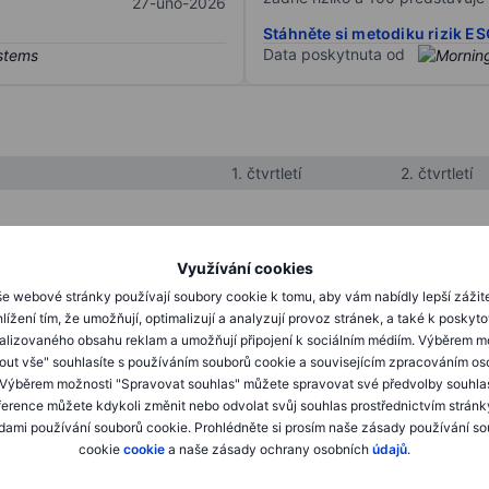
27-úno-2026
Stáhněte si metodiku rizik E
Data poskytnuta od
1. čtvrtletí
2. čtvrtletí
XXXXXXX
XXXXXXX
Využívání cookies
XXXXXXX
XXXXXXX
e webové stránky používají soubory cookie k tomu, aby vám nabídly lepší zážit
lížení tím, že umožňují, optimalizují a analyzují provoz stránek, a také k poskyt
XXXXXXX
XXXXXXX
alizovaného obsahu reklam a umožňují připojení k sociálním médiím. Výběrem m
mout vše" souhlasíte s používáním souborů cookie a souvisejícím zpracováním os
 Výběrem možnosti "Spravovat souhlas" můžete spravovat své předvolby souhla
XXXXXXX
XXXXXXX
ference můžete kdykoli změnit nebo odvolat svůj souhlas prostřednictvím stránk
ami používání souborů cookie. Prohlédněte si prosím naše zásady používání s
XXXXXXX
XXXXXXX
cookie
cookie
a naše zásady ochrany osobních
údajů
.