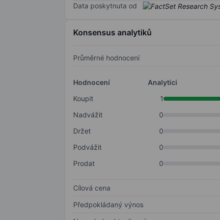
Data poskytnuta od
Konsensus analytiků
Průměrné hodnocení
Hodnocení
Analytici
Koupit
1
Nadvážit
0
Držet
0
Podvážit
0
Prodat
0
Cílová cena
Předpokládaný výnos