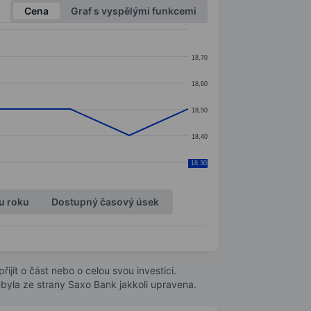
Cena
Graf s vyspělými funkcemi
18,70
18,60
18,50
18,40
18,30
u roku
Dostupný časový úsek
ijít o část nebo o celou svou investici.
byla ze strany Saxo Bank jakkoli upravena.