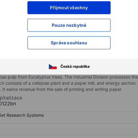
Přijmout všechny
XXXXXXX
XXXXXXX
XXXXXXX
XXXXXXX
Pouze nezbytné
XXXXXXX
XXXXXXX
Otevřete si účet
a získejte přístup k p
Správa souhlasu
XXXXXXX
XXXXXXX
Česká republika
d writing a paper in Spain. The company operates in Forestry Divisio
lose pulp from Eucalyptus trees. The Industrial Division processes the 
 consists of a cellulose plant and a paper mill, and energy section
 It earns revenue from the sale of printing and writing paper.
pitalizace
0122bn