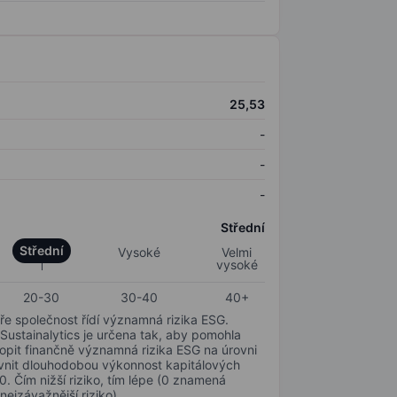
25,53
-
-
-
Střední
Střední
Vysoké
Velmi
vysoké
20-30
30-40
40+
ře společnost řídí významná rizika ESG.
 Sustainalytics je určena tak, aby pomohla
hopit finančně významná rizika ESG na úrovni
livnit dlouhodobou výkonnost kapitálových
0. Čím nižší riziko, tím lépe (0 znamená
nejzávažnější riziko).