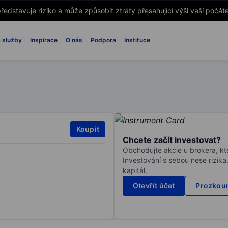
ředstavuje riziko a může způsobit ztráty přesahující výši vaší počáte
 služby
Inspirace
O nás
Podpora
Instituce
Koupit
Chcete začít investovat?
Obchodujte akcie u brokera, kte
Investování s sebou nese rizika
kapitál.
Otevřít účet
Prozkoum