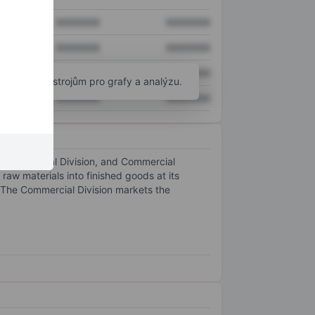
XXXXXXX
XXXXXXX
XXXXXXX
XXXXXXX
XXXXXXX
XXXXXXX
okročilým nástrojům pro grafy a analýzu.
XXXXXXX
XXXXXXX
n, Industrial Division, and Commercial
raw materials into finished goods at its
. The Commercial Division markets the