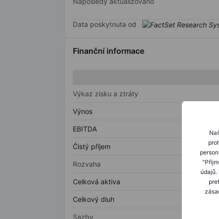
Naposledy aktualizováno
Data poskytnuta od
Finanční informace
Výkaz zisku a ztráty
Výnos
EBITDA
Naš
proh
Čistý příjem
person
"Přij
Rozvaha
údajů.
Celková aktiva
pre
zásad
Celkový dluh
Sazby