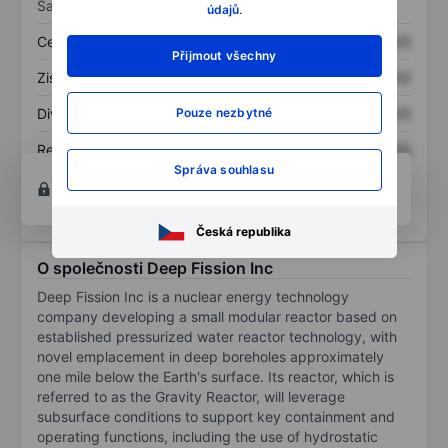
Sazby
údajů
.
Cena/tržby
XXXXXXX
XXXXXXX
Přijmout všechny
Zisk na akcii
XXXXXXX
XXXXXXX
Pouze nezbytné
Dividenda na akcii
XXXXXXX
XXXXXXX
Rentabilita kapitálu
XXXXXXX
XXXXXXX
Správa souhlasu
Otevřete si účet
a získejte přístup k pokročilým
nástrojům pro grafy a analýzu.
Česká republika
O společnosti Deep Fission Inc
Deep Fission Inc is a nuclear energy technology
company developing a small modular reactor based on
established pressurized water reactor technology, with
novel emplacement in deep boreholes approximately
one mile below the Earth's surface. Its reactor, which is
referred to as the Gravity Reactor, will leverage
subsurface conditions to support key containment and
operating functions, including the use of hydrostatic