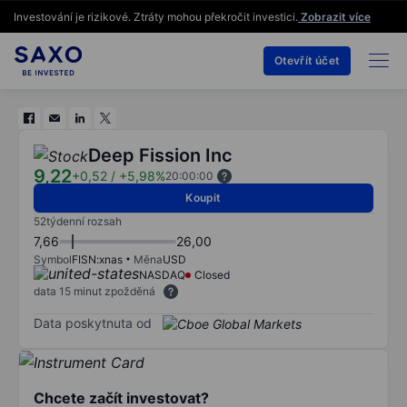
Investování je rizikové. Ztráty mohou překročit investici.
Zobrazit více
Otevřít účet
Deep Fission Inc
9,22
+0,52
/
+5,98%
20:00:00
Koupit
52týdenní rozsah
7,66
26,00
Symbol
FISN:xnas
Měna
USD
NASDAQ
Closed
data 15 minut zpožděná
Data poskytnuta od
Chcete začít investovat?