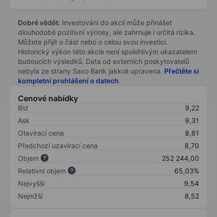
Dobré vědět:
Investování do akcií může přinášet
dlouhodobé pozitivní výnosy, ale zahrnuje i určitá rizika.
Můžete přijít o část nebo o celou svou investici.
Historický výkon této akcie není spolehlivým ukazatelem
budoucích výsledků. Data od externích poskytovatelů
nebyla ze strany Saxo Bank jakkoli upravena.
Přečtěte si
kompletní prohlášení o datech
.
Cenové nabídky
Bid
9,22
Ask
9,31
Otevírací cena
8,61
Předchozí uzavírací cena
8,70
Objem
252 244,00
Relativní objem
65,03%
Nejvyšší
9,54
Nejnižší
8,52