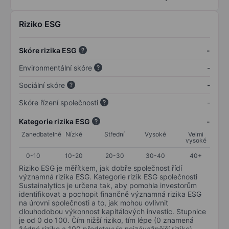
Riziko ESG
Skóre rizika ESG
-
Environmentální skóre
-
Sociální skóre
-
Skóre řízení společnosti
-
Kategorie rizika ESG
-
Zanedbatelné
Nízké
Střední
Vysoké
Velmi
vysoké
0-10
10-20
20-30
30-40
40+
Riziko ESG je měřítkem, jak dobře společnost řídí
významná rizika ESG. Kategorie rizik ESG společnosti
Sustainalytics je určena tak, aby pomohla investorům
identifikovat a pochopit finančně významná rizika ESG
na úrovni společnosti a to, jak mohou ovlivnit
dlouhodobou výkonnost kapitálových investic. Stupnice
je od 0 do 100. Čím nižší riziko, tím lépe (0 znamená
žádné riziko a 100 představuje nejzávažnější riziko).