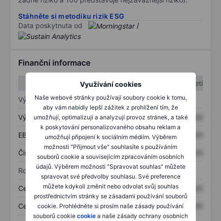
Stáhněte si metodiku rizik ESG
Data poskytnuta od
/
Finanční informace
1. čtvrtletí
2. čtvrtletí
Využívání cookies
Naše webové stránky používají soubory cookie k tomu,
Výkaz zisku a ztráty
aby vám nabídly lepší zážitek z prohlížení tím, že
Výnos
XXXXXXX
XXXXXXX
umožňují, optimalizují a analyzují provoz stránek, a také
k poskytování personalizovaného obsahu reklam a
EBITDA
XXXXXXX
XXXXXXX
umožňují připojení k sociálním médiím. Výběrem
možnosti "Přijmout vše" souhlasíte s používáním
Čistý příjem
XXXXXXX
XXXXXXX
souborů cookie a souvisejícím zpracováním osobních
údajů. Výběrem možnosti "Spravovat souhlas" můžete
Rozvaha
spravovat své předvolby souhlasu. Své preference
můžete kdykoli změnit nebo odvolat svůj souhlas
Celková aktiva
XXXXXXX
XXXXXXX
prostřednictvím stránky se zásadami používání souborů
Celkový dluh
XXXXXXX
XXXXXXX
cookie. Prohlédněte si prosím naše zásady používání
souborů cookie
cookie
a naše zásady ochrany osobních