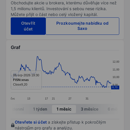
Obchodujte akcie u brokera, kterému důvěřuje více než
1,5 milionu klientů. Investování s sebou nese rizika.
Můžete přijít o část nebo celý vložený kapitál.
Otevřít
Prozkoumejte nabídku od
Saxo
účet
Graf
Chart
12,00
Line chart with 218 data points.
11,00
The chart has 1 X axis displaying categories.
06-srp-2026 19:30
10,00
FISN:xnas
The chart has 1 Y axis displaying values. Data ranges 
Close
9,20
9,00
8,70
čvc
13
17
21
27
31
End of interactive chart.
Intradenní
1 týden
1 měsíc
3 měsíce
6 měsíců
Otevřete si účet
a získejte přístup k pokročilým
nástrojům pro grafy a analýzu.