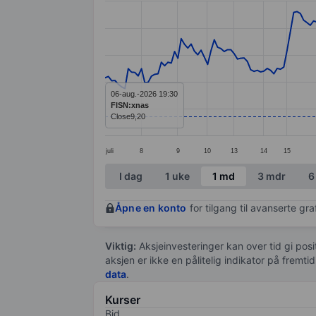
Line chart with 218 data points.
The chart has 1 X axis displaying categ
The chart has 1 Y axis displaying value
06-aug.-2026 19:30
FISN:xnas
Close
9,20
juli
8
9
10
13
14
15
End of interactive chart.
I dag
1 uke
1 md
3 mdr
6
Åpne en konto
for tilgang til avanserte gr
Viktig:
Aksjeinvesteringer kan over tid gi posi
aksjen er ikke en pålitelig indikator på fremt
data
.
Kurser
Bid