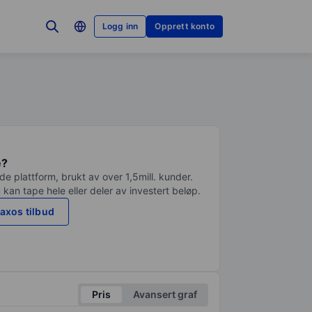
Logg inn
Opprett konto
e?
e plattform, brukt av over 1,5mill. kunder.
 kan tape hele eller deler av investert beløp.
axos tilbud
Pris
Avansert graf