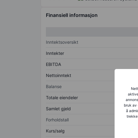
Finansiell informasjon
Inntektsoversikt
Inntekter
EBITDA
Nettoinntekt
Balanse
Nett
aktive
Totale eiendeler
annonse
bruk av 
Samlet gjeld
å admin
trekke
Forholdstall
Kurs/salg