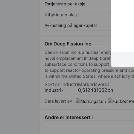
Fortjeneste per aksje
Utbytte per aksje
Avkastning på egenkapital
Om Deep Fission Inc
Deep Fission Inc is a nuclear energy technol
novel emplacement in deep boreholes approximat
subsurface conditions to support key contain
to support reactor operating pressure and coo
is within the United States, where electricity
Sektor
Industri
Markedsverdi
Industri
-
0,512481652bn
Data levert av
/
Andre er interessert i