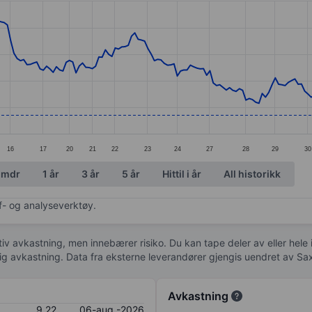
ories.
s. Data ranges from 8.61 to 12.62.
16
17
20
21
22
23
24
27
28
29
30
 mdr
1 år
3 år
5 år
Hittil i år
All historikk
af- og analyseverktøy.
tiv avkastning, men innebærer risiko. Du kan tape deler av eller hele
idig avkastning. Data fra eksterne leverandører gjengis uendret av Sa
Avkastning
9,22
06-aug.-2026