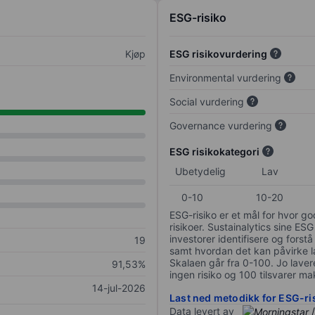
ESG-risiko
Kjøp
ESG risikovurdering
Environmental vurdering
Social vurdering
Governance vurdering
ESG risikokategori
Ubetydelig
Lav
0-10
10-20
ESG-risiko er et mål for hvor g
risikoer. Sustainalytics sine ESG
investorer identifisere og forstå
19
samt hvordan det kan påvirke lan
Skalaen går fra 0-100. Jo lavere
91,53%
ingen risiko og 100 tilsvarer mak
14-jul-2026
Last ned metodikk for ESG-ri
Data levert av
/