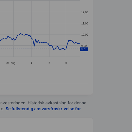
12,00
11,00
10,00
9,00
8,70
31
aug.
4
5
6
 investeringen. Historisk avkastning for denne
xo.
Se fullstendig ansvarsfraskrivelse for