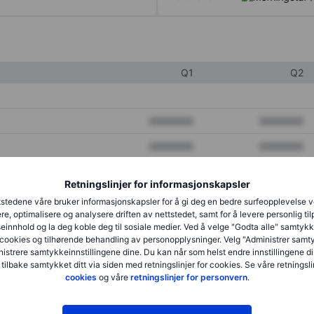
Q1
Q2
XXXXXXX
XXXXXXX
XXXXXXX
XXXXXXX
XXXXXXX
XXXXXXX
Retningslinjer for informasjonskapsler
stedene våre bruker informasjonskapsler for å gi deg en bedre surfeopplevelse 
re, optimalisere og analysere driften av nettstedet, samt for å levere personlig ti
XXXXXXX
XXXXXXX
innhold og la deg koble deg til sosiale medier. Ved å velge "Godta alle" samtykke
cookies og tilhørende behandling av personopplysninger. Velg "Administrer samt
XXXXXXX
XXXXXXX
istrere samtykkeinnstillingene dine. Du kan når som helst endre innstillingene di
 tilbake samtykket ditt via siden med retningslinjer for cookies. Se våre retningslin
cookies
og våre
retningslinjer for personvern
.
XXXXXXX
XXXXXXX