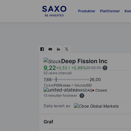
Produkter
Plattformer
Kon
Deep Fission Inc
9,22
+0,52
/
+5,98%
20:00:00
52 ukers intervall
7,66
26,00
Ticker
FISN:xnas
Valuta
USD
NASDAQ
Closed
15 minutter forsinket
Data levert av
Graf
Chart