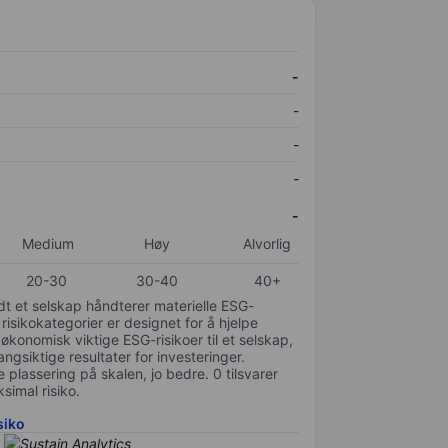
-
-
-
-
-
Medium
Høy
Alvorlig
20-30
30-40
40+
odt et selskap håndterer materielle ESG-
 risikokategorier er designet for å hjelpe
 økonomisk viktige ESG-risikoer til et selskap,
gsiktige resultater for investeringer.
 plassering på skalen, jo bedre. 0 tilsvarer
simal risiko.
siko