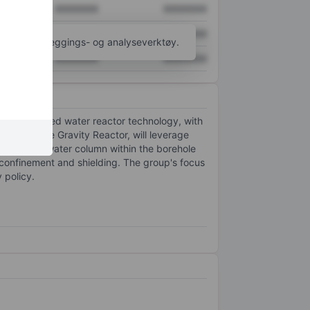
XXXXXXX
XXXXXXX
XXXXXXX
XXXXXXX
til flere kartleggings- og analyseverktøy.
XXXXXXX
XXXXXXX
d pressurized water reactor technology, with
ed to as the Gravity Reactor, will leverage
ure from a water column within the borehole
 confinement and shielding. The group's focus
 policy.