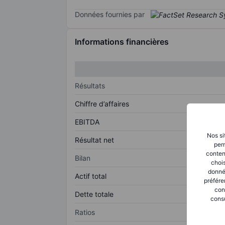
Données fournies par
Informations financières
Résultats
Chiffre d’affaires
EBITDA
Nos si
Résultat net
perm
conten
Bilan
chois
donné
Actif total
préfére
con
Dette totale
consu
Ratios