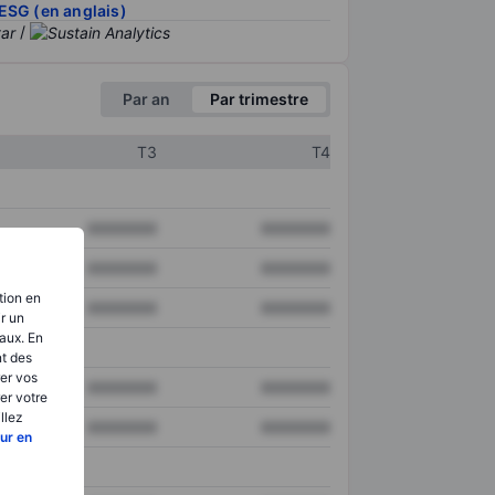
ESG (en anglais)
/
Par an
Par trimestre
T3
T4
XXXXXXX
XXXXXXX
XXXXXXX
XXXXXXX
tion en
XXXXXXX
XXXXXXX
ir un
aux. En
nt des
er vos
XXXXXXX
XXXXXXX
er votre
llez
XXXXXXX
XXXXXXX
ur en