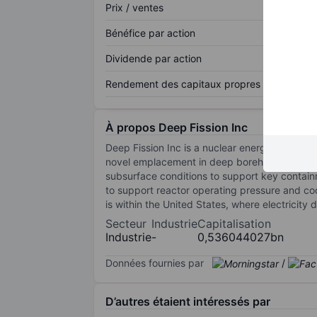
Prix / ventes
Bénéfice par action
Dividende par action
Rendement des capitaux propres
À propos Deep Fission Inc
Deep Fission Inc is a nuclear energy technol
novel emplacement in deep boreholes approximat
subsurface conditions to support key contain
to support reactor operating pressure and coo
is within the United States, where electricity
Secteur
Industrie
Capitalisation
Industrie
-
0,536044027bn
Données fournies par
/
D’autres étaient intéressés par