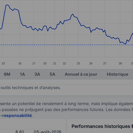
ories.
s. Data ranges from 8.61 to 12.62.
15
16
17
20
21
22
23
24
27
28
2
6M
1A
3A
5A
Annuel à ce jour
Historique
outils techniques et d’analyses.
sente un potentiel de rendement à long terme, mais implique égaleme
ces passées ne préjugent pas des performances futures. Les données 
n-responsabilité
.
Performances historiques
8,61
05-août-2026