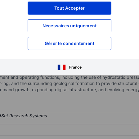
XXXXXXX
XXXXXXX
Tout Accepter
XXXXXXX
XXXXXXX
Nécessaires uniquement
XXXXXXX
XXXXXXX
Ouvrir un compte
pour accéder à d
XXXXXXX
XXXXXXX
Gérer le consentement
ogy company developing a small modular reactor based on establishe
France
ely one mile below the Earth's surface. Its reactor, which is referr
ment and operating functions, including the use of hydrostatic press
ling, and the surrounding geological formation to provide structural
 demand growth, expanding digital infrastructure, and evolving energy