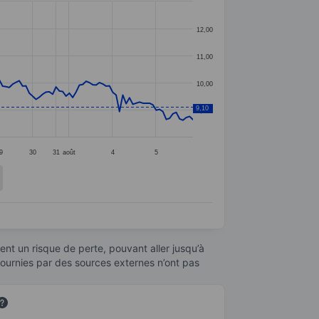
12,00
11,00
10,00
9,10
9,00
9
30
31
août
4
5
nt un risque de perte, pouvant aller jusqu’à
fournies par des sources externes n’ont pas