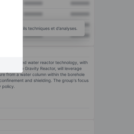
XXXXXXX
XXXXXXX
XXXXXXX
XXXXXXX
XXXXXXX
XXXXXXX
’autres outils techniques et d’analyses.
XXXXXXX
XXXXXXX
d pressurized water reactor technology, with
ed to as the Gravity Reactor, will leverage
ure from a water column within the borehole
 confinement and shielding. The group's focus
 policy.