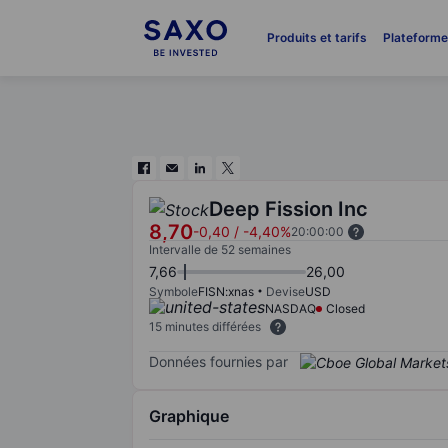
Produits et tarifs
Plateform
Deep Fission Inc
8,70
-0,40
/
-4,40%
20:00:00
Intervalle de 52 semaines
7,66
26,00
Symbole
FISN:xnas
Devise
USD
NASDAQ
Closed
15 minutes différées
Données fournies par
Graphique
Chart