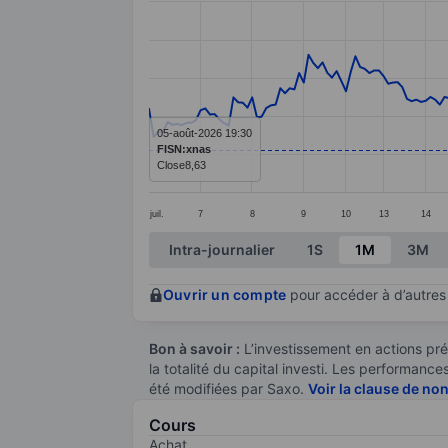
Line chart with 218 data points.
The chart has 1 X axis displaying categ
The chart has 1 Y axis displaying value
05-août-2026 19:30
FISN:xnas
Close
8,63
juil.
7
8
9
10
13
14
End of interactive chart.
Intra-journalier
1S
1M
3M
Ouvrir un compte
pour accéder à d’autres 
Bon à savoir :
L’investissement en actions pré
la totalité du capital investi. Les performan
été modifiées par Saxo.
Voir la clause de no
Cours
Achat