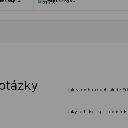
ler Group AG
Curatis Holding AG
otázky
Jak si mohu koupit akcie E
Jaký je ticker společnosti 