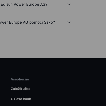
e Edisun Power Europe AG?
ower Europe AG pomocí Saxo?
Všeobecné
Založit účet
O Saxo Bank