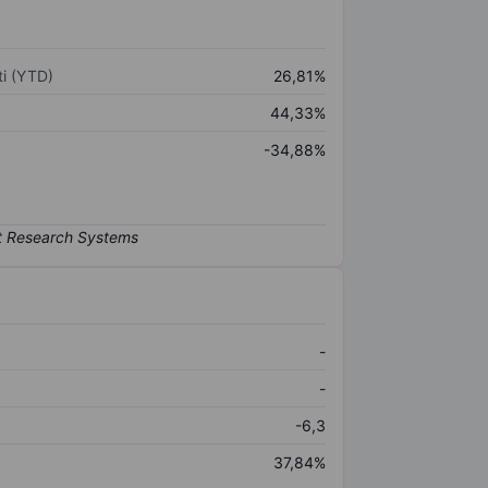
i (YTD)
26,81%
44,33%
-34,88%
-
-
-6,3
37,84%