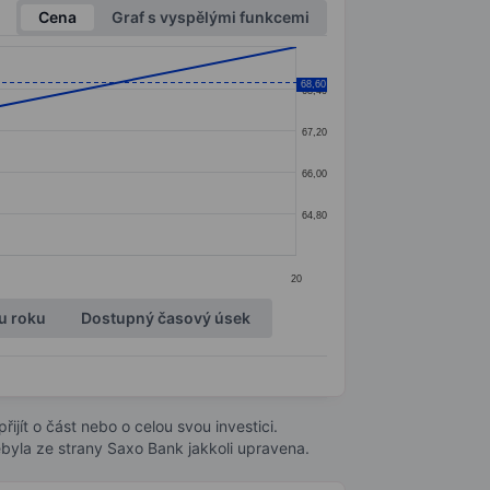
Cena
Graf s vyspělými funkcemi
68,60
68,40
67,20
66,00
64,80
20
u roku
Dostupný časový úsek
ijít o část nebo o celou svou investici.
byla ze strany Saxo Bank jakkoli upravena.