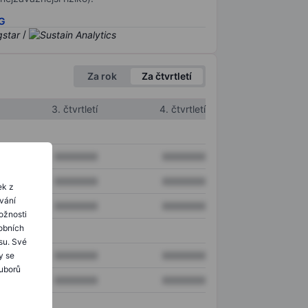
SG
/
Za rok
Za čtvrtletí
3. čtvrtletí
4. čtvrtletí
XXXXXXX
XXXXXXX
XXXXXXX
XXXXXXX
ek z
ování
XXXXXXX
XXXXXXX
ožnosti
obních
su. Své
XXXXXXX
XXXXXXX
y se
ouborů
XXXXXXX
XXXXXXX