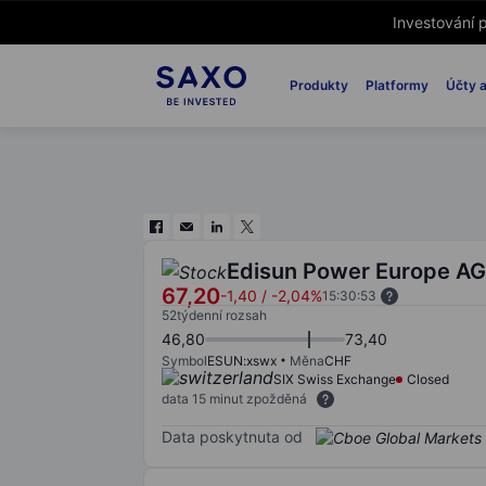
Investování p
Produkty
Platformy
Účty a
Edisun Power Europe AG
67,20
-1,40
/
-2,04%
15:30:53
52týdenní rozsah
46,80
73,40
Symbol
ESUN:xswx
Měna
CHF
SIX Swiss Exchange
Closed
data 15 minut zpožděná
Data poskytnuta od