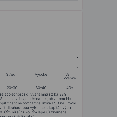
-
-
-
-
-
Střední
Vysoké
Velmi
vysoké
20-30
30-40
40+
ře společnost řídí významná rizika ESG.
 Sustainalytics je určena tak, aby pomohla
hopit finančně významná rizika ESG na úrovni
livnit dlouhodobou výkonnost kapitálových
0. Čím nižší riziko, tím lépe (0 znamená
nejzávažnější riziko).