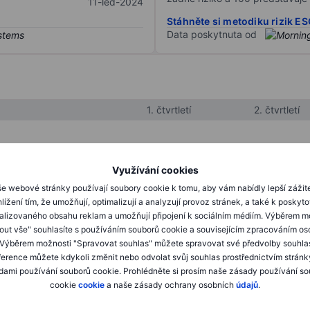
11-led-2024
Stáhněte si metodiku rizik E
Data poskytnuta od
1. čtvrtletí
2. čtvrtletí
XXXXXXX
XXXXXXX
Využívání cookies
XXXXXXX
XXXXXXX
e webové stránky používají soubory cookie k tomu, aby vám nabídly lepší zážit
lížení tím, že umožňují, optimalizují a analyzují provoz stránek, a také k poskyt
XXXXXXX
XXXXXXX
alizovaného obsahu reklam a umožňují připojení k sociálním médiím. Výběrem m
mout vše" souhlasíte s používáním souborů cookie a souvisejícím zpracováním os
 Výběrem možnosti "Spravovat souhlas" můžete spravovat své předvolby souhla
XXXXXXX
XXXXXXX
ference můžete kdykoli změnit nebo odvolat svůj souhlas prostřednictvím stránk
ami používání souborů cookie. Prohlédněte si prosím naše zásady používání s
XXXXXXX
XXXXXXX
cookie
cookie
a naše zásady ochrany osobních
údajů
.