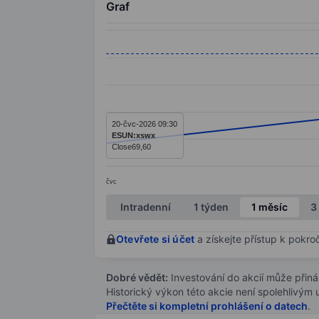
Graf
Chart
Line chart with 3 data points.
The chart has 1 X axis displaying categ
The chart has 1 Y axis displaying value
20-čvc-2026 09:30
ESUN:xswx
Close
69,60
čvc
End of interactive chart.
Intradenní
1 týden
1 měsíc
3
Otevřete si účet
a získejte přístup k pokro
Dobré vědět:
Investování do akcií může přináše
Historický výkon této akcie není spolehlivým
Přečtěte si kompletní prohlášení o datech
.