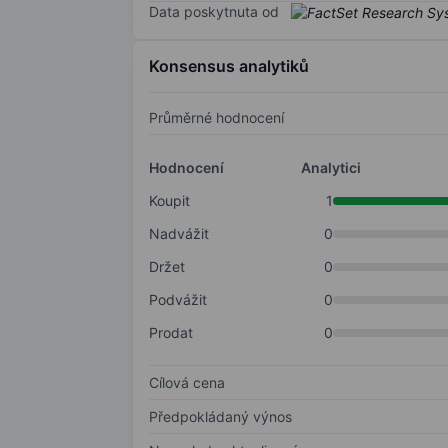
Data poskytnuta od
Konsensus analytiků
Průměrné hodnocení
Hodnocení
Analytici
Koupit
1
Nadvážit
0
Držet
0
Podvážit
0
Prodat
0
Cílová cena
Předpokládaný výnos