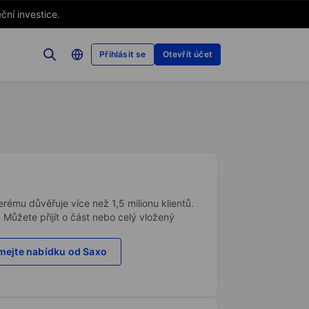
ční investice.
Přihlásit se
Otevřít účet
rému důvěřuje více než 1,5 milionu klientů.
. Můžete přijít o část nebo celý vložený
ejte nabídku od Saxo