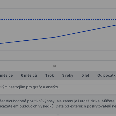
ories.
s. Data ranges from 64.6 to 69.6.
13
 měsíce
6 měsíců
1 rok
3 roky
5 let
Od počátk
čilým nástrojům pro grafy a analýzu.
t dlouhodobé pozitivní výnosy, ale zahrnuje i určitá rizika. Můžete př
 ukazatelem budoucích výsledků. Data od externích poskytovatelů ne