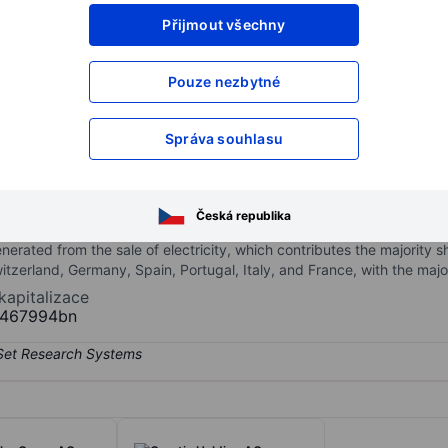
Přijmout všechny
XXXXXXX
XXXXXXX
XXXXXXX
XXXXXXX
Pouze nezbytné
XXXXXXX
XXXXXXX
Otevřete si účet
a získejte přístup k p
Správa souhlasu
XXXXXXX
XXXXXXX
G
Česká republika
er producer that finances and operates photovoltaic (PV) systems a
enerated from the sale of electricity, which contributes the majority s
zerland, Germany, Spain, Portugal, Italy, and France, with the major
 kapitalizace
5467994bn