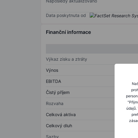
Naposledy aktualizováno
Data poskytnuta od
Finanční informace
Výkaz zisku a ztráty
Výnos
EBITDA
Naš
proh
Čistý příjem
person
"Přij
Rozvaha
údajů.
Celková aktiva
pre
zásad
Celkový dluh
Sazby