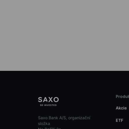
Produk
Akcie
Saxo Bank A/S, organizační
ETF
složka