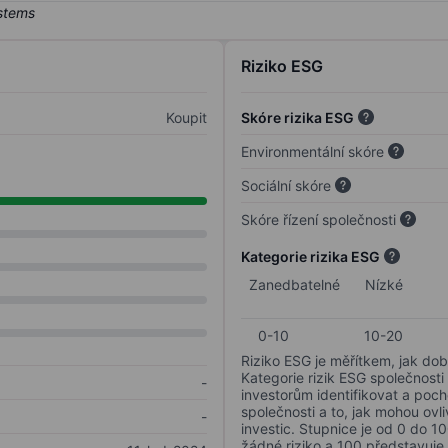
Riziko ESG
Koupit
Skóre rizika ESG
Environmentální skóre
Sociální skóre
Skóre řízení společnosti
Kategorie rizika ESG
Zanedbatelné
Nízké
0-10
10-20
Riziko ESG je měřítkem, jak dob
Kategorie rizik ESG společnosti
-
investorům identifikovat a poc
společnosti a to, jak mohou ov
-
investic. Stupnice je od 0 do 10
žádné riziko a 100 představuje 