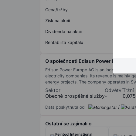
Cena/tržby
Zisk na akcii
Dividenda na akcii
Rentabilita kapitálu
O společnosti Edisun Power Europe A
Edisun Power Europe AG is an independent pow
electricity companies. Its revenue is mainly g
energy projects. The company operates in Swit
Sektor
Odvětví
Tržní
Obecně prospěšné služby
-
0,07
Data poskytnuta od
/
Ostatní se zajímali o
Feintool International