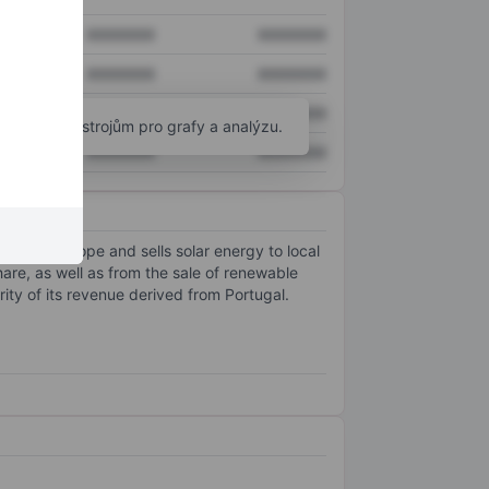
XXXXXXX
XXXXXXX
XXXXXXX
XXXXXXX
XXXXXXX
XXXXXXX
okročilým nástrojům pro grafy a analýzu.
XXXXXXX
XXXXXXX
cross Europe and sells solar energy to local
hare, as well as from the sale of renewable
ity of its revenue derived from Portugal.