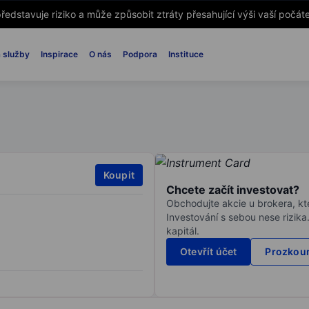
ředstavuje riziko a může způsobit ztráty přesahující výši vaší počáte
 služby
Inspirace
O nás
Podpora
Instituce
Koupit
Chcete začít investovat?
Obchodujte akcie u brokera, kte
Investování s sebou nese rizika
kapitál.
Otevřít účet
Prozkoum