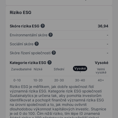
Riziko ESG
Skóre rizika ESG
36,94
Environmentální skóre
-
Sociální skóre
-
Skóre řízení společnosti
-
Kategorie rizika ESG
Vysoké
Vysoké
Zanedbatelné
Nízké
Střední
Velmi
vysoké
0-10
10-20
20-30
30-40
40+
Riziko ESG je měřítkem, jak dobře společnost řídí
významná rizika ESG. Kategorie rizik ESG společnosti
Sustainalytics je určena tak, aby pomohla investorům
identifikovat a pochopit finančně významná rizika ESG
na úrovni společnosti a to, jak mohou ovlivnit
dlouhodobou výkonnost kapitálových investic. Stupnice
je od 0 do 100. Čím nižší riziko, tím lépe (0 znamená
žádné riziko a 100 představuje nejzávažnější riziko).