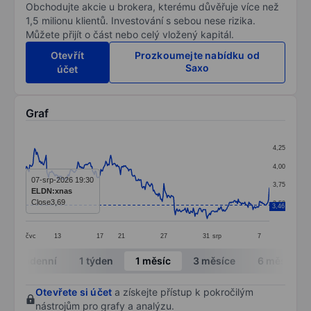
Obchodujte akcie u brokera, kterému důvěřuje více než
1,5 milionu klientů. Investování s sebou nese rizika.
Můžete přijít o část nebo celý vložený kapitál.
Otevřít
Prozkoumejte nabídku od
Saxo
účet
Graf
Chart
4,25
Line chart with 299 data points.
4,00
The chart has 1 X axis displaying categories.
07-srp-2026 19:30
3,75
ELDN:xnas
The chart has 1 Y axis displaying values. Data ranges 
Close
3,69
3,50
3,46
čvc
13
17
21
27
31
srp
7
End of interactive chart.
Intradenní
1 týden
1 měsíc
3 měsíce
6 měsíců
Otevřete si účet
a získejte přístup k pokročilým
nástrojům pro grafy a analýzu.