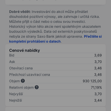
Dobré vědět:
Investování do akcií může přinášet
dlouhodobé pozitivní výnosy, ale zahrnuje i určitá rizika.
Můžete přijít o část nebo o celou svou investici.
Historický výkon této akcie není spolehlivým ukazatelem
budoucích výsledků. Data od externích poskytovatelů
nebyla ze strany Saxo Bank jakkoli upravena.
Přečtěte si
kompletní prohlášení o datech
.
Cenové nabídky
Bid
3,69
Ask
3,70
Otevírací cena
3,46
Předchozí uzavírací cena
3,46
Objem
930 125,00
Relativní objem
71,19%
Nejvyšší
3,70
Nejnižší
3,44