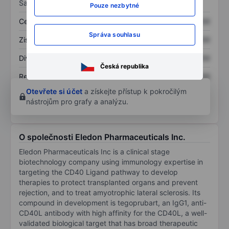
Sazby
Pouze nezbytné
Cena/tržby
XXXXXXX
XXXXXXX
Správa souhlasu
Zisk na akcii
XXXXXXX
XXXXXXX
Dividenda na akcii
XXXXXXX
XXXXXXX
Česká republika
Rentabilita kapitálu
XXXXXXX
XXXXXXX
Otevřete si účet
a získejte přístup k pokročilým
nástrojům pro grafy a analýzu.
O společnosti Eledon Pharmaceuticals Inc.
Eledon Pharmaceuticals Inc is a clinical stage
biotechnology company using immunology expertise in
targeting the CD40 Ligand pathway to develop
therapies to protect transplanted organs and prevent
rejection, and to treat amyotrophic lateral sclerosis. Its
compound in development is tegoprubart, an IgG1, anti-
CD40L antibody with high affinity for the CD40L, a well-
validated biological target that has broad therapeutic