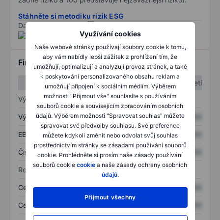
Stáhněte si metodiku rizik ESG
Data poskytnuta od
/
Využívání cookies
Naše webové stránky používají soubory cookie k tomu,
aby vám nabídly lepší zážitek z prohlížení tím, že
Finanční informace
umožňují, optimalizují a analyzují provoz stránek, a také
k poskytování personalizovaného obsahu reklam a
1. čtvrtletí
2. čtvrtletí
umožňují připojení k sociálním médiím. Výběrem
možnosti "Přijmout vše" souhlasíte s používáním
Výkaz zisku a ztráty
souborů cookie a souvisejícím zpracováním osobních
údajů. Výběrem možnosti "Spravovat souhlas" můžete
Výnos
XXXXXXX
XXXXXXX
spravovat své předvolby souhlasu. Své preference
EBITDA
XXXXXXX
XXXXXXX
můžete kdykoli změnit nebo odvolat svůj souhlas
prostřednictvím stránky se zásadami používání souborů
Čistý příjem
XXXXXXX
XXXXXXX
cookie. Prohlédněte si prosím naše zásady používání
souborů cookie
cookie
a naše zásady ochrany osobních
Rozvaha
údajů
.
Celková aktiva
XXXXXXX
XXXXXXX
Přijmout všechny
Celkový dluh
XXXXXXX
XXXXXXX