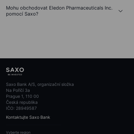
Mohu obchodovat Eledon Pharmaceuticals Inc.
pomocí Saxo?
Saxo Bank A/S, organizační složka
Na Poříčí 3a
Prague 1, 110 00
Česká republika
IČO: 28949587
Kontaktujte Saxo Bank
Vyberte region