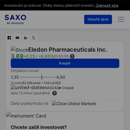
Investování je rizikové. Ztráty mohou překročit investici.
Zobrazit více
Otevřít účet
Eledon Pharmaceuticals Inc.
3,69
+0,23
/
+6,65%
20:00:00
Koupit
52týdenní rozsah
1,35
4,60
Symbol
ELDN:xnas
Měna
USD
NASDAQ
Closed
data 15 minut zpožděná
Data poskytnuta od
Chcete začít investovat?