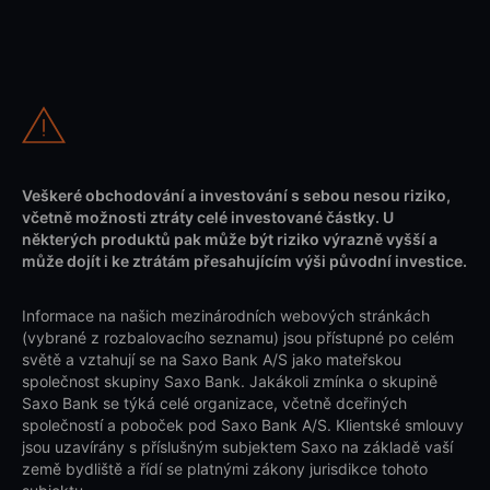
Veškeré obchodování a investování s sebou nesou riziko,
včetně možnosti ztráty celé investované částky. U
některých produktů pak může být riziko výrazně vyšší a
může dojít i ke ztrátám přesahujícím výši původní investice.
Informace na našich mezinárodních webových stránkách
(vybrané z rozbalovacího seznamu) jsou přístupné po celém
světě a vztahují se na Saxo Bank A/S jako mateřskou
společnost skupiny Saxo Bank. Jakákoli zmínka o skupině
Saxo Bank se týká celé organizace, včetně dceřiných
společností a poboček pod Saxo Bank A/S. Klientské smlouvy
jsou uzavírány s příslušným subjektem Saxo na základě vaší
země bydliště a řídí se platnými zákony jurisdikce tohoto