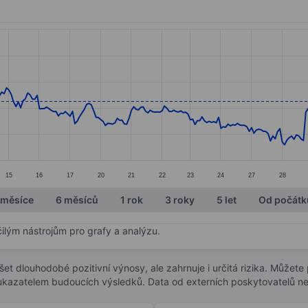
ories.
s. Data ranges from 12.88 to 19.
15
16
17
20
21
22
23
24
27
28
 měsíce
6 měsíců
1 rok
3 roky
5 let
Od počátk
čilým nástrojům pro grafy a analýzu.
t dlouhodobé pozitivní výnosy, ale zahrnuje i určitá rizika. Můžete př
 ukazatelem budoucích výsledků. Data od externích poskytovatelů ne