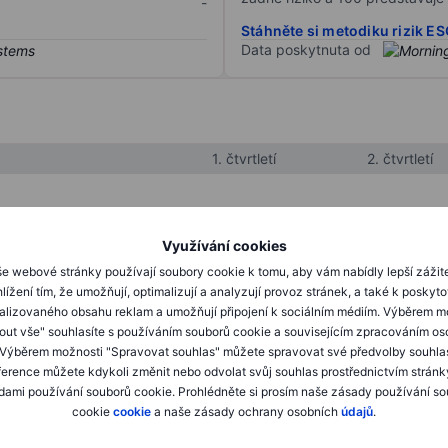
-
Stáhněte si metodiku rizik E
Data poskytnuta od
1. čtvrtletí
2. čtvrtletí
XXXXXXX
XXXXXXX
Využívání cookies
XXXXXXX
XXXXXXX
e webové stránky používají soubory cookie k tomu, aby vám nabídly lepší zážit
lížení tím, že umožňují, optimalizují a analyzují provoz stránek, a také k poskyt
XXXXXXX
XXXXXXX
alizovaného obsahu reklam a umožňují připojení k sociálním médiím. Výběrem m
mout vše" souhlasíte s používáním souborů cookie a souvisejícím zpracováním os
 Výběrem možnosti "Spravovat souhlas" můžete spravovat své předvolby souhla
XXXXXXX
XXXXXXX
ference můžete kdykoli změnit nebo odvolat svůj souhlas prostřednictvím stránk
ami používání souborů cookie. Prohlédněte si prosím naše zásady používání s
XXXXXXX
XXXXXXX
cookie
cookie
a naše zásady ochrany osobních
údajů
.