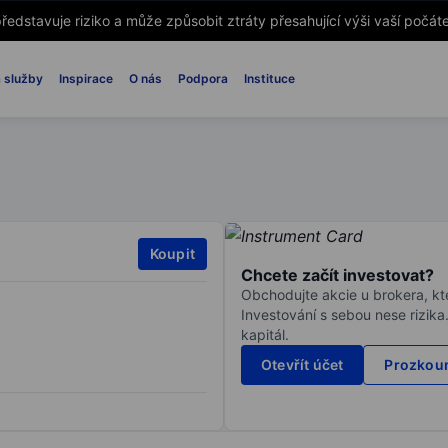
ředstavuje riziko a může způsobit ztráty přesahující výši vaší počáte
 služby
Inspirace
O nás
Podpora
Instituce
Koupit
Chcete začít investovat?
Obchodujte akcie u brokera, kte
Investování s sebou nese rizika
kapitál.
Otevřít účet
Prozkoum