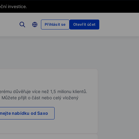
ční investice.
Přihlásit se
Otevřít účet
rému důvěřuje více než 1,5 milionu klientů.
. Můžete přijít o část nebo celý vložený
ejte nabídku od Saxo