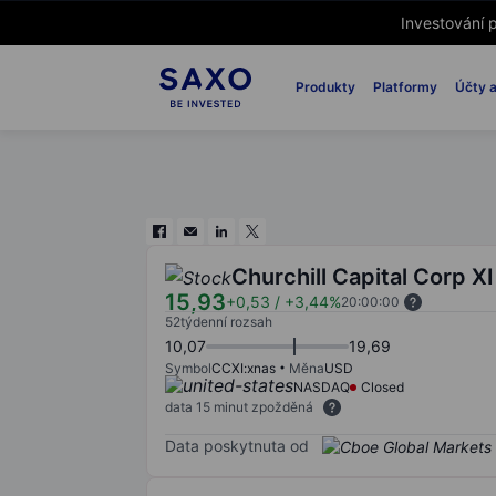
Investování p
Produkty
Platformy
Účty a
Churchill Capital Corp XI
15,93
+0,53
/
+3,44%
20:00:00
52týdenní rozsah
10,07
19,69
Symbol
CCXI:xnas
Měna
USD
NASDAQ
Closed
data 15 minut zpožděná
Data poskytnuta od