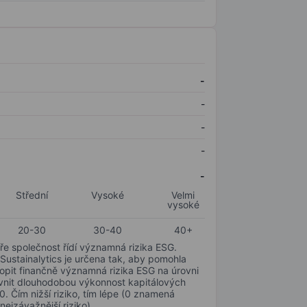
-
-
-
-
-
Střední
Vysoké
Velmi
vysoké
20-30
30-40
40+
ře společnost řídí významná rizika ESG.
 Sustainalytics je určena tak, aby pomohla
hopit finančně významná rizika ESG na úrovni
livnit dlouhodobou výkonnost kapitálových
0. Čím nižší riziko, tím lépe (0 znamená
nejzávažnější riziko).