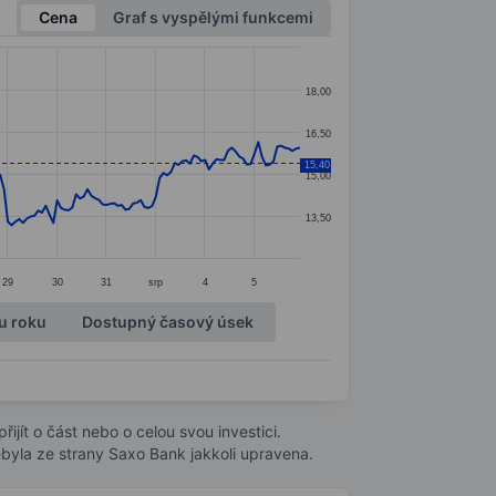
Cena
Graf s vyspělými funkcemi
18,00
16,50
15,40
15,00
13,50
29
30
31
srp
4
5
u roku
Dostupný časový úsek
ijít o část nebo o celou svou investici.
byla ze strany Saxo Bank jakkoli upravena.