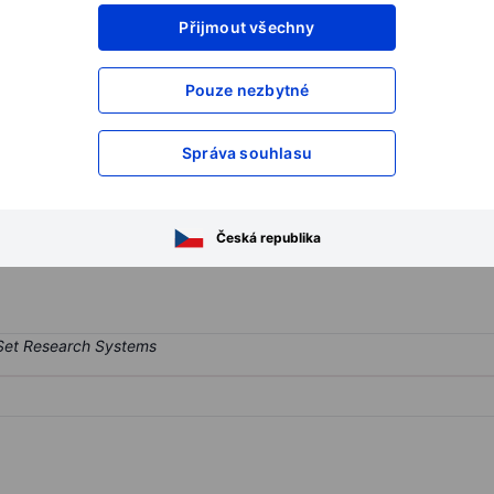
Přijmout všechny
XXXXXXX
XXXXXXX
XXXXXXX
XXXXXXX
Pouze nezbytné
XXXXXXX
XXXXXXX
Otevřete si účet
a získejte přístup k p
Správa souhlasu
XXXXXXX
XXXXXXX
Česká republika
mpany.