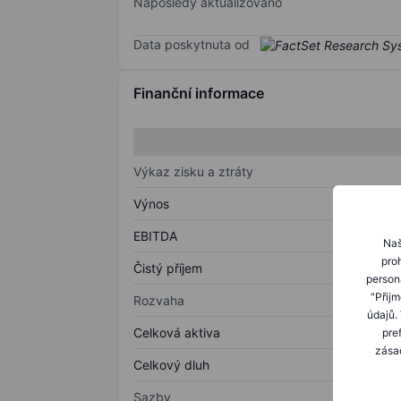
Naposledy aktualizováno
Data poskytnuta od
Finanční informace
Výkaz zisku a ztráty
Výnos
EBITDA
Naš
proh
Čistý příjem
person
"Přij
Rozvaha
údajů.
Celková aktiva
pre
zásad
Celkový dluh
Sazby