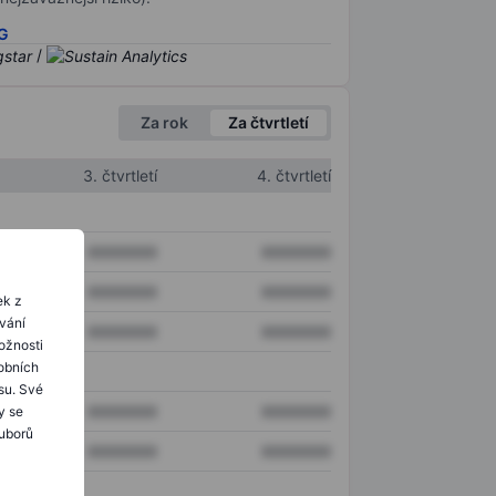
SG
/
Za rok
Za čtvrtletí
3. čtvrtletí
4. čtvrtletí
XXXXXXX
XXXXXXX
XXXXXXX
XXXXXXX
ek z
ování
XXXXXXX
XXXXXXX
ožnosti
obních
su. Své
XXXXXXX
XXXXXXX
y se
ouborů
XXXXXXX
XXXXXXX