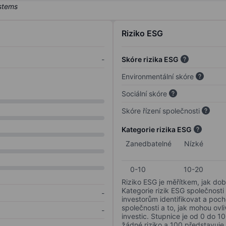
Riziko ESG
-
Skóre rizika ESG
Environmentální skóre
Sociální skóre
Skóre řízení společnosti
Kategorie rizika ESG
Zanedbatelné
Nízké
0-10
10-20
Riziko ESG je měřítkem, jak dob
Kategorie rizik ESG společnosti
-
investorům identifikovat a poc
společnosti a to, jak mohou ov
-
investic. Stupnice je od 0 do 10
žádné riziko a 100 představuje 