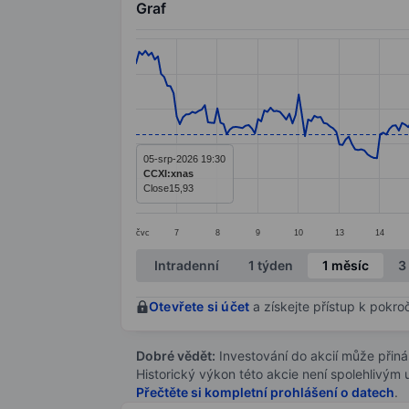
Graf
Chart
Line chart with 298 data points.
The chart has 1 X axis displaying categ
The chart has 1 Y axis displaying value
05-srp-2026 19:30
CCXI:xnas
Close
15,93
čvc
7
8
9
10
13
14
End of interactive chart.
Intradenní
1 týden
1 měsíc
3
Otevřete si účet
a získejte přístup k pokro
Dobré vědět:
Investování do akcií může přináše
Historický výkon této akcie není spolehlivým
Přečtěte si kompletní prohlášení o datech
.