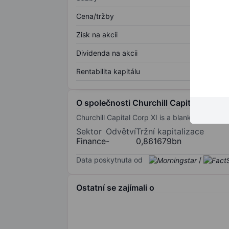
Cena/tržby
Zisk na akcii
Dividenda na akcii
Rentabilita kapitálu
O společnosti Churchill Capital Corp XI
Churchill Capital Corp XI is a blank check co
Sektor
Odvětví
Tržní kapitalizace
Finance
-
0,861679bn
Data poskytnuta od
/
Ostatní se zajímali o