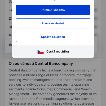
Sazby
Cena/tržby
XXXXXXX
XXXXXXX
Přijmout všechny
Zisk na akcii
XXXXXXX
XXXXXXX
Pouze nezbytné
Dividenda na akcii
XXXXXXX
XXXXXXX
Rentabilita kapitálu
XXXXXXX
XXXXXXX
Správa souhlasu
Otevřete si účet
a získejte přístup k pokročilým
nástrojům pro grafy a analýzu.
Česká republika
O společnosti Central Bancompany
Central Bancompany Inc is a bank holding company that
provides a broad range of retail, corporate, mortgage
banking, wealth management, and trust products and
services to individuals and businesses. Its operating
segments include Consumer, Commercial, and Wealth
Management. The company generates the majority of its
revenue from the Commercial segment, which provides
full-service relationship banking solutions to businesses,