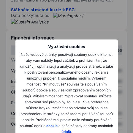
Stáhněte si metodiku rizik ESG
Data poskytnuta od
/
Finanční informace
Využívání cookies
1. čtvrtletí
2. čtvrtletí
Naše webové stránky používají soubory cookie k tomu,
Výkaz zisku a ztráty
aby vám nabídly lepší zážitek z prohlížení tím, že
umožňují, optimalizují a analyzují provoz stránek, a také
Výnos
XXXXXXX
XXXXXXX
k poskytování personalizovaného obsahu reklam a
umožňují připojení k sociálním médiím. Výběrem
EBITDA
XXXXXXX
XXXXXXX
možnosti "Přijmout vše" souhlasíte s používáním
souborů cookie a souvisejícím zpracováním osobních
Čistý příjem
XXXXXXX
XXXXXXX
údajů. Výběrem možnosti "Spravovat souhlas" můžete
spravovat své předvolby souhlasu. Své preference
Rozvaha
můžete kdykoli změnit nebo odvolat svůj souhlas
Celková aktiva
XXXXXXX
XXXXXXX
prostřednictvím stránky se zásadami používání souborů
cookie. Prohlédněte si prosím naše zásady používání
Celkový dluh
XXXXXXX
XXXXXXX
souborů cookie
cookie
a naše zásady ochrany osobních
údajů
.