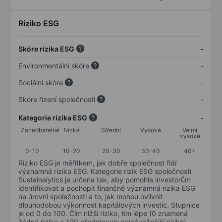
Riziko ESG
Skóre rizika ESG
-
Environmentální skóre
-
Sociální skóre
-
Skóre řízení společnosti
-
Kategorie rizika ESG
-
Zanedbatelné
Nízké
Střední
Vysoké
Velmi
vysoké
0-10
10-20
20-30
30-40
40+
Riziko ESG je měřítkem, jak dobře společnost řídí
významná rizika ESG. Kategorie rizik ESG společnosti
Sustainalytics je určena tak, aby pomohla investorům
identifikovat a pochopit finančně významná rizika ESG
na úrovni společnosti a to, jak mohou ovlivnit
dlouhodobou výkonnost kapitálových investic. Stupnice
je od 0 do 100. Čím nižší riziko, tím lépe (0 znamená
žádné riziko a 100 představuje nejzávažnější riziko).