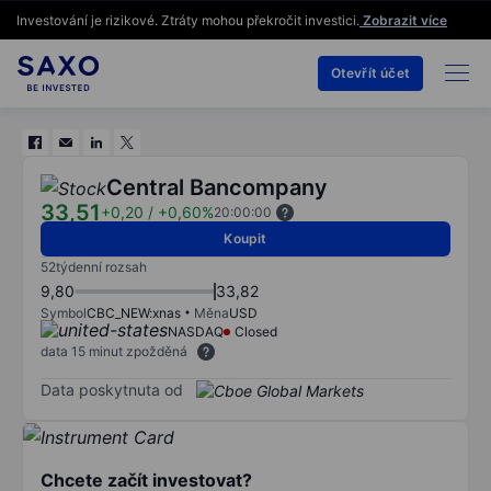
Investování je rizikové. Ztráty mohou překročit investici.
Zobrazit více
Otevřít účet
Central Bancompany
33,51
+0,20
/
+0,60%
20:00:00
Koupit
52týdenní rozsah
9,80
33,82
Symbol
CBC_NEW:xnas
Měna
USD
NASDAQ
Closed
data 15 minut zpožděná
Data poskytnuta od
Chcete začít investovat?