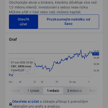
Obchodujte akcie u brokera, kterému důvěřuje více než
1,5 milionu klientů. Investování s sebou nese rizika.
Můžete přijít o část nebo celý vložený kapitál.
Otevřít
Prozkoumejte nabídku od
Saxo
účet
Graf
Chart
33,60
33,31
Line chart with 295 data points.
32,80
The chart has 1 X axis displaying categories.
07-srp-2026 19:30
32,00
CBC_NEW:xnas
The chart has 1 Y axis displaying values. Data ranges
Close
33,52
31,20
čvc
13
17
21
27
31
srp
7
End of interactive chart.
Intradenní
1 týden
1 měsíc
3 měsíce
6 měsíců
Otevřete si účet
a získejte přístup k pokročilým
nástrojům pro grafy a analýzu.