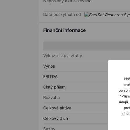
Naposledy aktualizováno
Data poskytnuta od
Finanční informace
Výkaz zisku a ztráty
Výnos
EBITDA
Naš
proh
Čistý příjem
person
"Přij
Rozvaha
údajů.
Celková aktiva
pre
zásad
Celkový dluh
Sazby