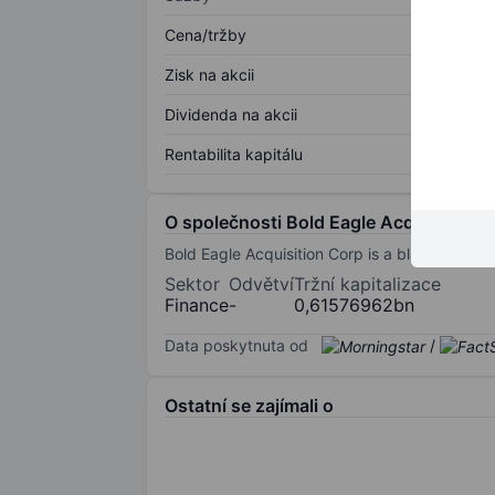
Cena/tržby
Zisk na akcii
Dividenda na akcii
Rentabilita kapitálu
O společnosti Bold Eagle Acquisition C
Bold Eagle Acquisition Corp is a blank check
Sektor
Odvětví
Tržní kapitalizace
Finance
-
0,61576962bn
Data poskytnuta od
/
Ostatní se zajímali o