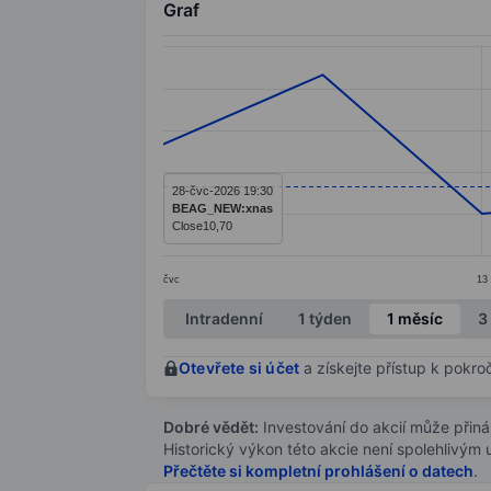
Graf
Chart
Line chart with 8 data points.
The chart has 1 X axis displaying categ
The chart has 1 Y axis displaying value
28-čvc-2026 19:30
BEAG_NEW:xnas
Close
10,70
čvc
13
End of interactive chart.
Intradenní
1 týden
1 měsíc
3
Otevřete si účet
a získejte přístup k pokro
Dobré vědět:
Investování do akcií může přináše
Historický výkon této akcie není spolehlivým
Přečtěte si kompletní prohlášení o datech
.