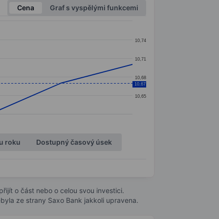
Cena
Graf s vyspělými funkcemi
10,74
10,71
10,68
10,67
10,65
u roku
Dostupný časový úsek
ijít o část nebo o celou svou investici.
byla ze strany Saxo Bank jakkoli upravena.