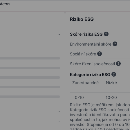
Riziko ESG
-
Skóre rizika ESG
Environmentální skóre
Sociální skóre
Skóre řízení společnosti
Kategorie rizika ESG
Zanedbatelné
Nízké
0-10
10-20
Riziko ESG je měřítkem, jak dob
Kategorie rizik ESG společnosti
-
investorům identifikovat a poc
společnosti a to, jak mohou ov
-
investic. Stupnice je od 0 do 10
žádné riziko a 100 představuje 