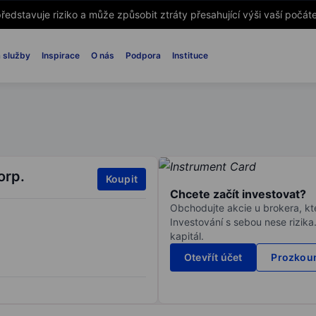
ředstavuje riziko a může způsobit ztráty přesahující výši vaší počáte
 služby
Inspirace
O nás
Podpora
Instituce
orp.
Koupit
Chcete začít investovat?
Obchodujte akcie u brokera, kte
Investování s sebou nese rizika
kapitál.
Otevřít účet
Prozkoum