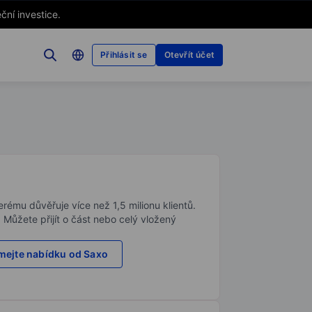
ční investice.
Přihlásit se
Otevřít účet
rému důvěřuje více než 1,5 milionu klientů.
. Můžete přijít o část nebo celý vložený
ejte nabídku od Saxo