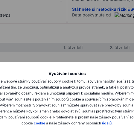
-
Stáhněte si metodiku rizik E
Data poskytnuta od
1. čtvrtletí
2. čtvrtletí
XXXXXXX
XXXXXXX
Využívání cookies
XXXXXXX
XXXXXXX
e webové stránky používají soubory cookie k tomu, aby vám nabídly lepší zážit
lížení tím, že umožňují, optimalizují a analyzují provoz stránek, a také k poskyt
XXXXXXX
XXXXXXX
alizovaného obsahu reklam a umožňují připojení k sociálním médiím. Výběrem m
mout vše" souhlasíte s používáním souborů cookie a souvisejícím zpracováním os
 Výběrem možnosti "Spravovat souhlas" můžete spravovat své předvolby souhla
XXXXXXX
XXXXXXX
ference můžete kdykoli změnit nebo odvolat svůj souhlas prostřednictvím stránk
ami používání souborů cookie. Prohlédněte si prosím naše zásady používání s
XXXXXXX
XXXXXXX
cookie
cookie
a naše zásady ochrany osobních
údajů
.