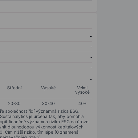
-
-
-
-
-
Střední
Vysoké
Velmi
vysoké
20-30
30-40
40+
ře společnost řídí významná rizika ESG.
 Sustainalytics je určena tak, aby pomohla
hopit finančně významná rizika ESG na úrovni
livnit dlouhodobou výkonnost kapitálových
0. Čím nižší riziko, tím lépe (0 znamená
nejzávažnější riziko).