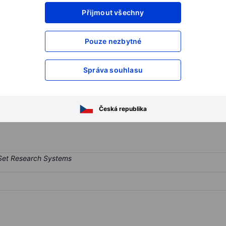
Přijmout všechny
XXXXXXX
XXXXXXX
XXXXXXX
XXXXXXX
Pouze nezbytné
XXXXXXX
XXXXXXX
Otevřete si účet
a získejte přístup k p
Správa souhlasu
XXXXXXX
XXXXXXX
orp.
Česká republika
 company.