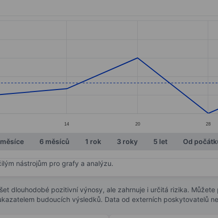
ories.
s. Data ranges from 10.62 to 10.75.
14
20
28
 měsíce
6 měsíců
1 rok
3 roky
5 let
Od počátk
čilým nástrojům pro grafy a analýzu.
t dlouhodobé pozitivní výnosy, ale zahrnuje i určitá rizika. Můžete př
 ukazatelem budoucích výsledků. Data od externích poskytovatelů ne