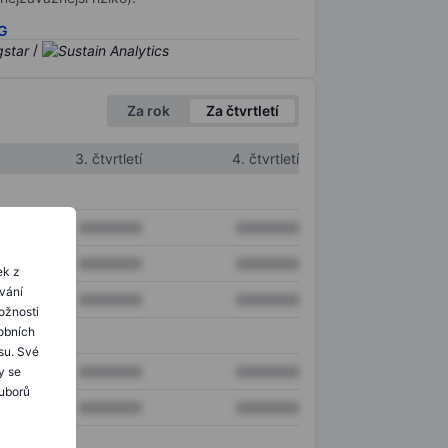
SG
/
Za rok
Za čtvrtletí
3. čtvrtletí
4. čtvrtletí
XXXXXXX
XXXXXXX
XXXXXXX
XXXXXXX
ek z
ování
XXXXXXX
XXXXXXX
ožnosti
obních
su. Své
XXXXXXX
XXXXXXX
y se
ouborů
XXXXXXX
XXXXXXX