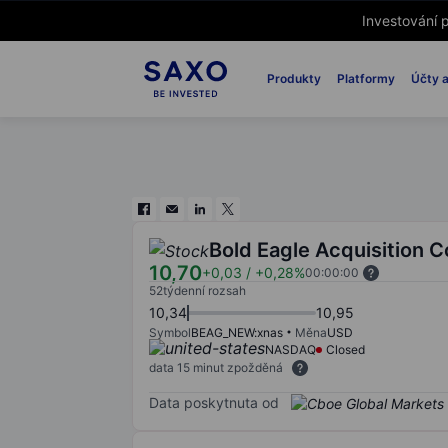
Investování p
Produkty
Platformy
Účty a
Bold Eagle Acquisition C
10,70
+0,03
/
+0,28%
00:00:00
52týdenní rozsah
10,34
10,95
Symbol
BEAG_NEW:xnas
Měna
USD
NASDAQ
Closed
data 15 minut zpožděná
Data poskytnuta od