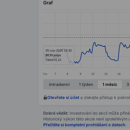
Graf
Chart
Line chart with 293 data points.
The chart has 1 X axis displaying categ
The chart has 1 Y axis displaying value
05-srp-2026 19:30
BCH:xnys
Close
41,61
čvc
7
8
9
10
13
14
End of interactive chart.
Intradenní
1 týden
1 měsíc
3
Otevřete si účet
a získejte přístup k pokro
Dobré vědět:
Investování do akcií může přináše
Historický výkon této akcie není spolehlivým
Přečtěte si kompletní prohlášení o datech
.