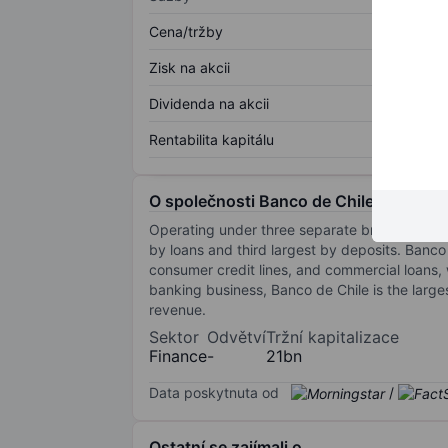
Cena/tržby
Zisk na akcii
Dividenda na akcii
Rentabilita kapitálu
O společnosti Banco de Chile - ADR
Operating under three separate brand names (
by loans and third largest by deposits. Banco
consumer credit lines, and commercial loans, 
banking business, Banco de Chile is the large
revenue.
Sektor
Odvětví
Tržní kapitalizace
Finance
-
21bn
Data poskytnuta od
/
Ostatní se zajímali o