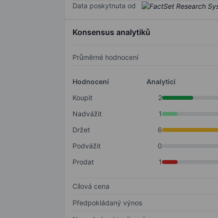
Data poskytnuta od
Konsensus analytiků
Průměrné hodnocení
Hodnocení
Analytici
Koupit
2
Nadvážit
1
Držet
6
Podvážit
0
Prodat
1
Cílová cena
Předpokládaný výnos