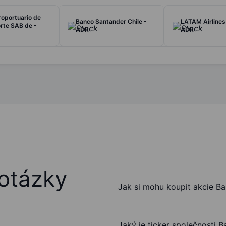
oportuario de
Banco Santander Chile -
LATAM Airlines
rte SAB de -
ADR
ADR
otázky
Jak si mohu koupit akcie B
Jaký je ticker společnosti 