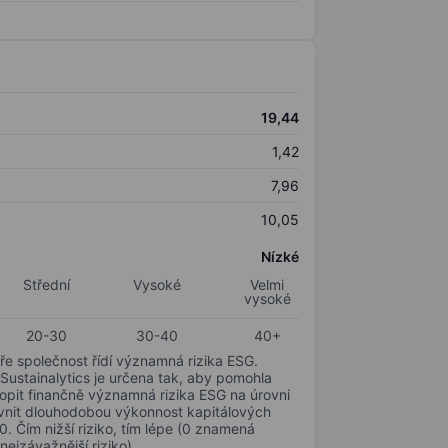
19,44
1,42
7,96
10,05
Nízké
Střední
Vysoké
Velmi
vysoké
20-30
30-40
40+
ře společnost řídí významná rizika ESG.
 Sustainalytics je určena tak, aby pomohla
hopit finančně významná rizika ESG na úrovni
livnit dlouhodobou výkonnost kapitálových
0. Čím nižší riziko, tím lépe (0 znamená
nejzávažnější riziko).