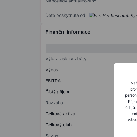
Naposledy aktualizováno
Data poskytnuta od
Finanční informace
Výkaz zisku a ztráty
Výnos
EBITDA
Naš
proh
Čistý příjem
person
"Přij
Rozvaha
údajů.
Celková aktiva
pre
zásad
Celkový dluh
Sazby