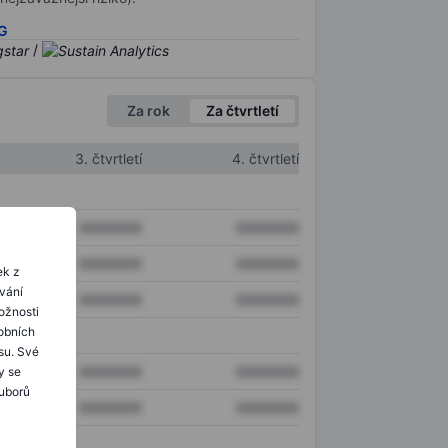
SG
/
Za rok
Za čtvrtletí
3. čtvrtletí
4. čtvrtletí
XXXXXXX
XXXXXXX
XXXXXXX
XXXXXXX
ek z
ování
XXXXXXX
XXXXXXX
ožnosti
obních
su. Své
XXXXXXX
XXXXXXX
y se
ouborů
XXXXXXX
XXXXXXX