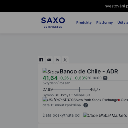
Investování p
Produkty
Platformy
Účty a
Banco de Chile - ADR
41,64
+0,26
/
+0,63%
20:10:00
52týdenní rozsah
27,69
46,77
Symbol
BCH:xnys
Měna
USD
New York Stock Exchange
Clo
data 15 minut zpožděná
Data poskytnuta od