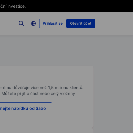
ční investice.
Přihlásit se
Otevřít účet
rému důvěřuje více než 1,5 milionu klientů.
. Můžete přijít o část nebo celý vložený
ejte nabídku od Saxo