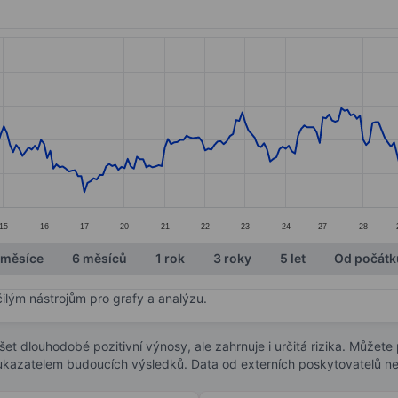
ories.
s. Data ranges from 39.5 to 42.25.
15
16
17
20
21
22
23
24
27
28
 měsíce
6 měsíců
1 rok
3 roky
5 let
Od počátk
čilým nástrojům pro grafy a analýzu.
t dlouhodobé pozitivní výnosy, ale zahrnuje i určitá rizika. Můžete př
 ukazatelem budoucích výsledků. Data od externích poskytovatelů ne