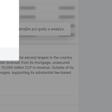
XXXXXXX
XXXXXXX
XXXXXXX
XXXXXXX
XXXXXXX
XXXXXXX
okročilým nástrojům pro grafy a analýzu.
XXXXXXX
XXXXXXX
 Chile is the second largest in the country
total revenue) from its mortgage, unsecured
10,000 million CLP in revenue. Outside of its
erages, supporting its substantial fee-based