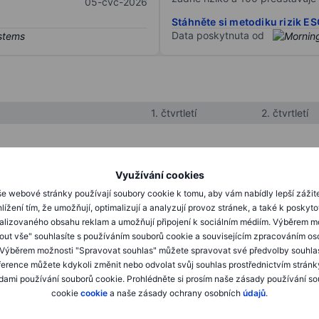
05-čvc-2026
Stáhněte si metodiku rizik E
Data poskytnuta od
1. čtvrtletí
2. čtvrtletí
XXXXXXX
XXXXXXX
Využívání cookies
XXXXXXX
XXXXXXX
e webové stránky používají soubory cookie k tomu, aby vám nabídly lepší zážit
lížení tím, že umožňují, optimalizují a analyzují provoz stránek, a také k poskyt
XXXXXXX
XXXXXXX
alizovaného obsahu reklam a umožňují připojení k sociálním médiím. Výběrem m
mout vše" souhlasíte s používáním souborů cookie a souvisejícím zpracováním os
 Výběrem možnosti "Spravovat souhlas" můžete spravovat své předvolby souhla
XXXXXXX
XXXXXXX
ference můžete kdykoli změnit nebo odvolat svůj souhlas prostřednictvím stránk
ami používání souborů cookie. Prohlédněte si prosím naše zásady používání s
XXXXXXX
XXXXXXX
cookie
cookie
a naše zásady ochrany osobních
údajů
.