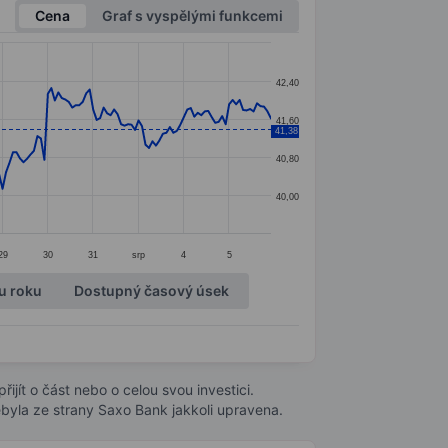
Cena
Graf s vyspělými funkcemi
42,40
41,60
41,38
40,80
40,00
29
30
31
srp
4
5
u roku
Dostupný časový úsek
ijít o část nebo o celou svou investici.
byla ze strany Saxo Bank jakkoli upravena.