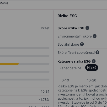
Riziko ESG
Držet
Skóre rizika ESG
Environmentální skóre
Sociální skóre
Skóre řízení společnosti
Kategorie rizika ESG
Nízké
Zanedbatelné
0-10
10-20
Riziko ESG je měřítkem, jak dob
Kategorie rizik ESG společnosti
40,81
investorům identifikovat a poc
společnosti a to, jak mohou ov
-1,78%
investic. Stupnice je od 0 do 10
žádné riziko a 100 představuje 