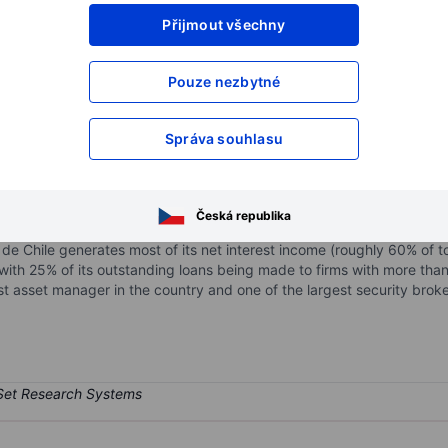
Přijmout všechny
XXXXXXX
XXXXXXX
XXXXXXX
XXXXXXX
Pouze nezbytné
XXXXXXX
XXXXXXX
Otevřete si účet
a získejte přístup k p
Správa souhlasu
XXXXXXX
XXXXXXX
Česká republika
Banco de Chile, Banco Edwards-Citi, and Banco CrediChile), Banco de
 de Chile generates most of its net interest income (roughly 60% of 
with 25% of its outstanding loans being made to firms with more than 
st asset manager in the country and one of the largest security brok