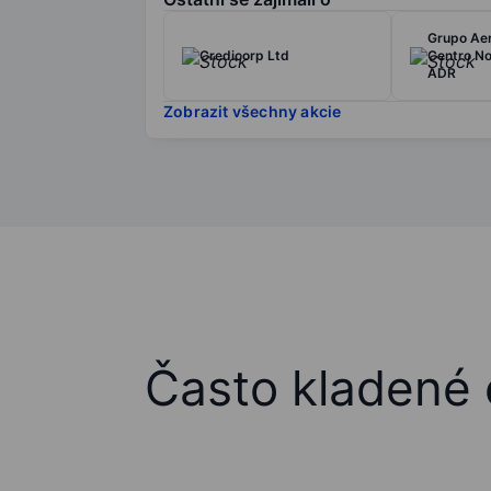
Grupo Aer
Credicorp Ltd
Centro No
ADR
Zobrazit všechny akcie
Často kladené 