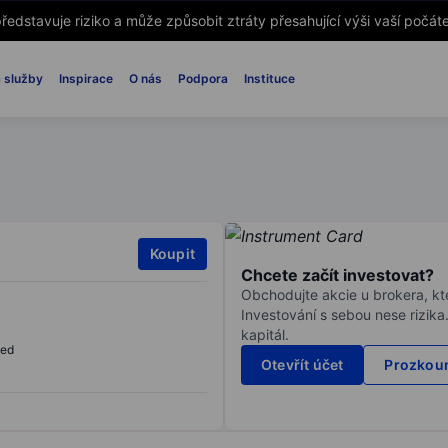
ředstavuje riziko a může způsobit ztráty přesahující výši vaší počáte
 služby
Inspirace
O nás
Podpora
Instituce
Koupit
Chcete začít investovat?
Obchodujte akcie u brokera, kte
Investování s sebou nese rizika
kapitál.
sed
Otevřít účet
Prozkoum