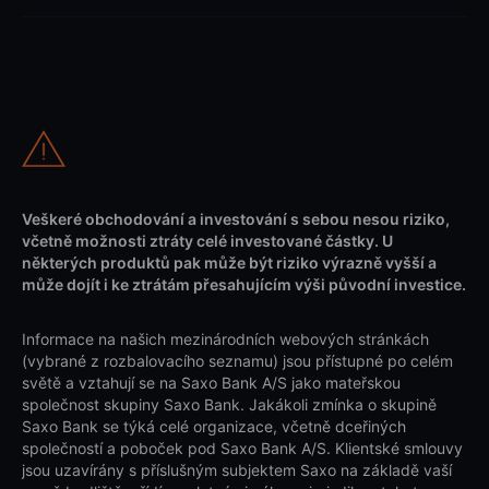
Veškeré obchodování a investování s sebou nesou riziko,
včetně možnosti ztráty celé investované částky. U
některých produktů pak může být riziko výrazně vyšší a
může dojít i ke ztrátám přesahujícím výši původní investice.
Informace na našich mezinárodních webových stránkách
(vybrané z rozbalovacího seznamu) jsou přístupné po celém
světě a vztahují se na Saxo Bank A/S jako mateřskou
společnost skupiny Saxo Bank. Jakákoli zmínka o skupině
Saxo Bank se týká celé organizace, včetně dceřiných
společností a poboček pod Saxo Bank A/S. Klientské smlouvy
jsou uzavírány s příslušným subjektem Saxo na základě vaší