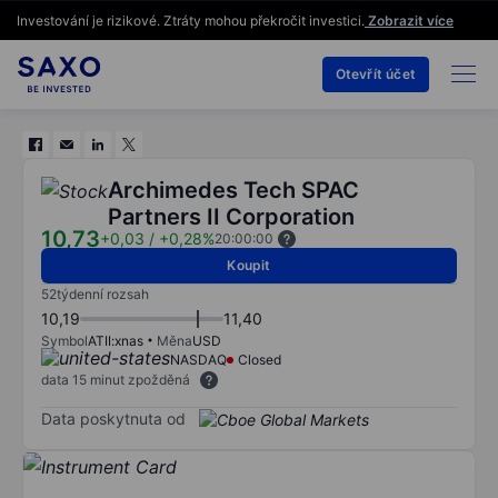
Investování je rizikové. Ztráty mohou překročit investici.
Zobrazit více
Otevřít účet
Archimedes Tech SPAC
Partners II Corporation
10,73
+0,03
/
+0,28%
20:00:00
Koupit
52týdenní rozsah
10,19
11,40
Symbol
ATII:xnas
Měna
USD
NASDAQ
Closed
data 15 minut zpožděná
Data poskytnuta od