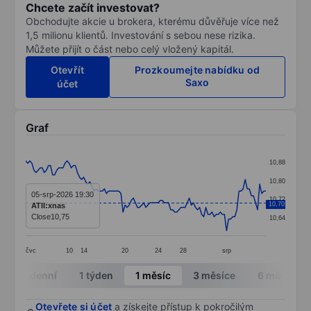
Chcete začít investovat?
Obchodujte akcie u brokera, kterému důvěřuje více než
1,5 milionu klientů. Investování s sebou nese rizika.
Můžete přijít o část nebo celý vložený kapitál.
Otevřít
Prozkoumejte nabídku od
Saxo
účet
Graf
Chart
10,88
Line chart with 117 data points.
10,80
The chart has 1 X axis displaying categories.
05-srp-2026 19:30
10,72
10,70
ATII:xnas
The chart has 1 Y axis displaying values. Data ranges 
Close
10,75
10,64
čvc
10
14
20
24
28
srp
End of interactive chart.
Intradenní
1 týden
1 měsíc
3 měsíce
6 měsíců
Otevřete si účet
a získejte přístup k pokročilým