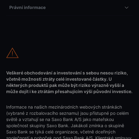
Právní informace
Veškeré obchodování a investování s sebou nesou riziko,
včetně možnosti ztráty celé investované částky. U
některých produktů pak může být riziko výrazně vyšší a
může dojít i ke ztrátám přesahujícím výši původní investice.
Informace na našich mezinárodních webových stránkách
(vybrané z rozbalovacího seznamu) jsou přístupné po celém
světě a vztahují se na Saxo Bank A/S jako mateřskou
společnost skupiny Saxo Bank. Jakákoli zmínka o skupině
Saxo Bank se týká celé organizace, včetně dceřiných
společností a poboček pod Saxo Bank A/S. Klientské smlouvy