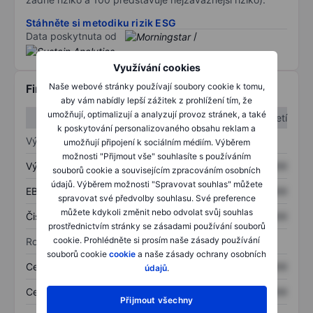
Stáhněte si metodiku rizik ESG
Data poskytnuta od
/
Využívání cookies
Naše webové stránky používají soubory cookie k tomu,
Finanční informace
aby vám nabídly lepší zážitek z prohlížení tím, že
umožňují, optimalizují a analyzují provoz stránek, a také
1. čtvrtletí
2. čtvrtletí
k poskytování personalizovaného obsahu reklam a
Výkaz zisku a ztráty
umožňují připojení k sociálním médiím. Výběrem
možnosti "Přijmout vše" souhlasíte s používáním
Výnos
XXXXXXX
XXXXXXX
souborů cookie a souvisejícím zpracováním osobních
údajů. Výběrem možnosti "Spravovat souhlas" můžete
EBITDA
XXXXXXX
XXXXXXX
spravovat své předvolby souhlasu. Své preference
můžete kdykoli změnit nebo odvolat svůj souhlas
Čistý příjem
XXXXXXX
XXXXXXX
prostřednictvím stránky se zásadami používání souborů
cookie. Prohlédněte si prosím naše zásady používání
Rozvaha
souborů cookie
cookie
a naše zásady ochrany osobních
Celková aktiva
XXXXXXX
XXXXXXX
údajů
.
Celkový dluh
XXXXXXX
XXXXXXX
Přijmout všechny