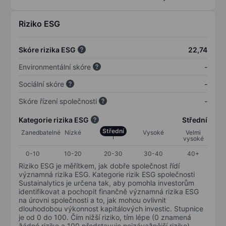
Riziko ESG
Skóre rizika ESG
22,74
Environmentální skóre
-
Sociální skóre
-
Skóre řízení společnosti
-
Kategorie rizika ESG
Střední
Střední
Zanedbatelné
Nízké
Vysoké
Velmi
vysoké
0-10
10-20
20-30
30-40
40+
Riziko ESG je měřítkem, jak dobře společnost řídí
významná rizika ESG. Kategorie rizik ESG společnosti
Sustainalytics je určena tak, aby pomohla investorům
identifikovat a pochopit finančně významná rizika ESG
na úrovni společnosti a to, jak mohou ovlivnit
dlouhodobou výkonnost kapitálových investic. Stupnice
je od 0 do 100. Čím nižší riziko, tím lépe (0 znamená
žádné riziko a 100 představuje nejzávažnější riziko).