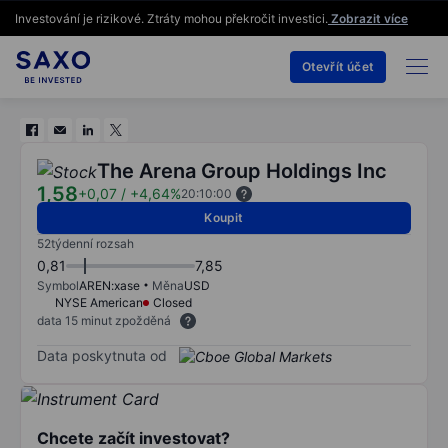
Investování je rizikové. Ztráty mohou překročit investici.
Zobrazit více
Otevřít účet
The Arena Group Holdings Inc
1,58
+0,07
/
+4,64%
20:10:00
Koupit
52týdenní rozsah
0,81
7,85
Symbol
AREN:xase
Měna
USD
NYSE American
Closed
data 15 minut zpožděná
Data poskytnuta od
Chcete začít investovat?