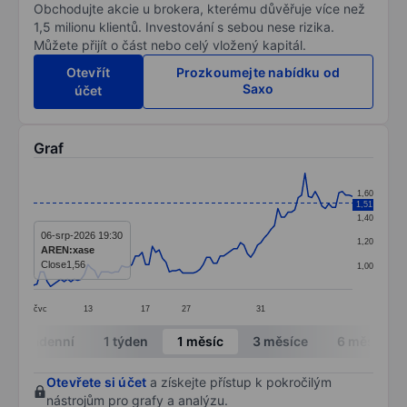
Obchodujte akcie u brokera, kterému důvěřuje více než
1,5 milionu klientů. Investování s sebou nese rizika.
Můžete přijít o část nebo celý vložený kapitál.
Otevřít
Prozkoumejte nabídku od
Saxo
účet
Graf
Chart
1,60
1,51
Line chart with 95 data points.
1,40
The chart has 1 X axis displaying categories.
06-srp-2026 19:30
1,20
AREN:xase
The chart has 1 Y axis displaying values. Data ranges 
Close
1,56
1,00
čvc
13
17
27
31
End of interactive chart.
Intradenní
1 týden
1 měsíc
3 měsíce
6 měsíců
Otevřete si účet
a získejte přístup k pokročilým
nástrojům pro grafy a analýzu.