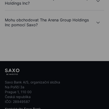
Holdings Inc?
Mohu obchodovat The Arena Group Holdings
Inc pomocí Saxo?
Saxo Bank A/S, organizační složka
Na Poříčí 3a
Prague 1, 110 00
Česká republika
IČO: 28949587
Kontaktujte Saxo Bank