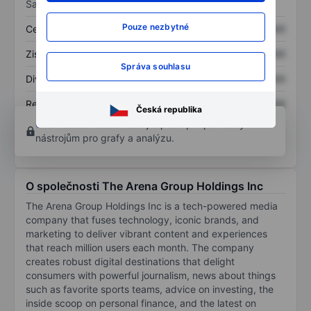
Sazby
Pouze nezbytné
Cena/tržby
XXXXXXX
XXXXXXX
Zisk na akcii
XXXXXXX
XXXXXXX
Správa souhlasu
Dividenda na akcii
XXXXXXX
XXXXXXX
Rentabilita kapitálu
XXXXXXX
XXXXXXX
Česká republika
Otevřete si účet
a získejte přístup k pokročilým
nástrojům pro grafy a analýzu.
O společnosti The Arena Group Holdings Inc
The Arena Group Holdings Inc is a tech-powered media
company that fuses technology, iconic brands, and
marketing to deliver vibrant content and experiences
that reach million users each month. The company
creates robust digital destinations that delight
consumers with powerful journalism, news about things
such as favorite sports teams, advice on investing, the
inside scoop on personal finance, and the latest on