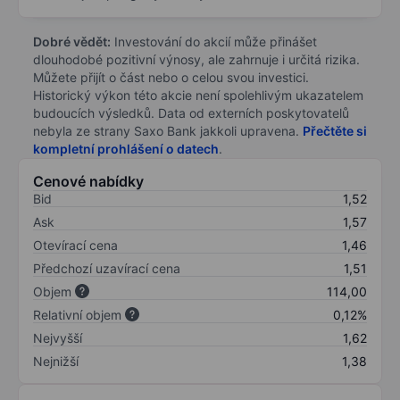
Dobré vědět:
Investování do akcií může přinášet
dlouhodobé pozitivní výnosy, ale zahrnuje i určitá rizika.
Můžete přijít o část nebo o celou svou investici.
Historický výkon této akcie není spolehlivým ukazatelem
budoucích výsledků. Data od externích poskytovatelů
nebyla ze strany Saxo Bank jakkoli upravena.
Přečtěte si
kompletní prohlášení o datech
.
Cenové nabídky
Bid
1,52
Ask
1,57
Otevírací cena
1,46
Předchozí uzavírací cena
1,51
Objem
114,00
Relativní objem
0,12%
Nejvyšší
1,62
Nejnižší
1,38