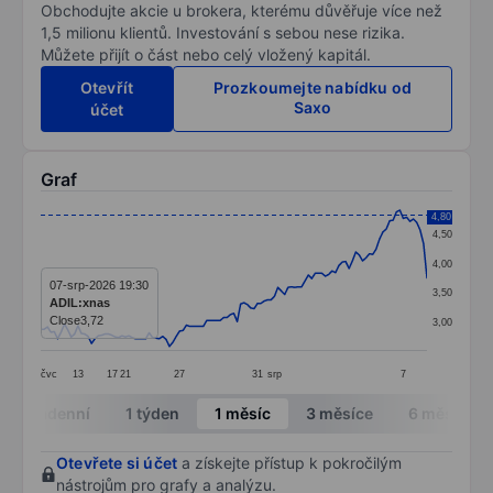
Obchodujte akcie u brokera, kterému důvěřuje více než
1,5 milionu klientů. Investování s sebou nese rizika.
Můžete přijít o část nebo celý vložený kapitál.
Otevřít
Prozkoumejte nabídku od
Saxo
účet
Graf
Chart
4,80
4,50
Line chart with 115 data points.
4,00
The chart has 1 X axis displaying categories.
07-srp-2026 19:30
3,50
ADIL:xnas
The chart has 1 Y axis displaying values. Data ranges 
Close
3,72
3,00
čvc
13
17
21
27
31
srp
7
End of interactive chart.
Intradenní
1 týden
1 měsíc
3 měsíce
6 měsíců
Otevřete si účet
a získejte přístup k pokročilým
nástrojům pro grafy a analýzu.