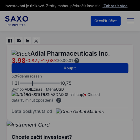
Investování je rizikové. Ztráty mohou překročit investici.
Zobrazit více
Otevřít účet
Adial Pharmaceuticals Inc.
3,98
-0,82
/
-17,08%
20:00:01
Koupit
52týdenní rozsah
1,31
10,75
Symbol
ADIL:xnas
Měna
USD
NASDAQ (Small cap)
Closed
data 15 minut zpožděná
Data poskytnuta od
Chcete začít investovat?