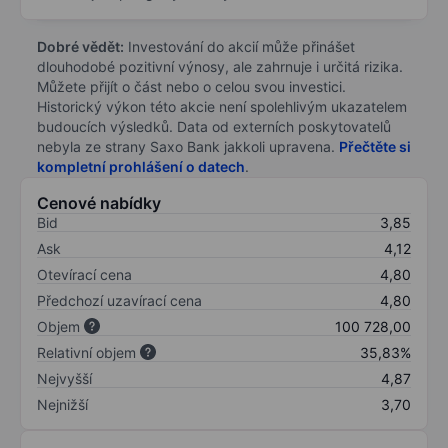
Dobré vědět:
Investování do akcií může přinášet
dlouhodobé pozitivní výnosy, ale zahrnuje i určitá rizika.
Můžete přijít o část nebo o celou svou investici.
Historický výkon této akcie není spolehlivým ukazatelem
budoucích výsledků. Data od externích poskytovatelů
nebyla ze strany Saxo Bank jakkoli upravena.
Přečtěte si
kompletní prohlášení o datech
.
Cenové nabídky
Bid
3,85
Ask
4,12
Otevírací cena
4,80
Předchozí uzavírací cena
4,80
Objem
100 728,00
Relativní objem
35,83%
Nejvyšší
4,87
Nejnižší
3,70