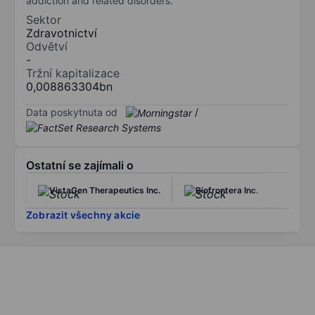
addiction and related disorders.
Sektor
Zdravotnictví
Odvětví
-
Tržní kapitalizace
0,008863304bn
Data poskytnuta od
/
Ostatní se zajímali o
VistaGen Therapeutics Inc.
Biofrontera Inc.
Zobrazit všechny akcie