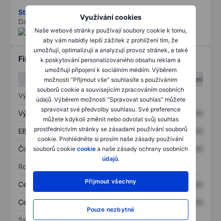
Stáhněte si metodiku rizik ESG
Využívání cookies
Data poskytnuta od
/
Naše webové stránky používají soubory cookie k tomu,
aby vám nabídly lepší zážitek z prohlížení tím, že
umožňují, optimalizují a analyzují provoz stránek, a také
Finanční informace
k poskytování personalizovaného obsahu reklam a
umožňují připojení k sociálním médiím. Výběrem
1. čtvrtletí
2. čtvrtletí
možnosti "Přijmout vše" souhlasíte s používáním
souborů cookie a souvisejícím zpracováním osobních
Výkaz zisku a ztráty
údajů. Výběrem možnosti "Spravovat souhlas" můžete
spravovat své předvolby souhlasu. Své preference
Výnos
XXXXXXX
XXXXXXX
můžete kdykoli změnit nebo odvolat svůj souhlas
prostřednictvím stránky se zásadami používání souborů
EBITDA
XXXXXXX
XXXXXXX
cookie. Prohlédněte si prosím naše zásady používání
Čistý příjem
XXXXXXX
XXXXXXX
souborů cookie
cookie
a naše zásady ochrany osobních
údajů
.
Rozvaha
Přijmout všechny
Celková aktiva
XXXXXXX
XXXXXXX
Celkový dluh
XXXXXXX
XXXXXXX
Pouze nezbytné
Sazby