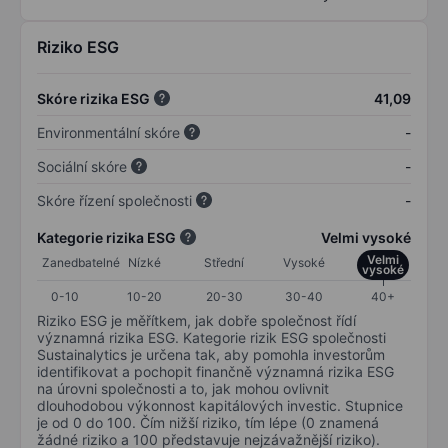
Riziko ESG
Skóre rizika ESG
41,09
Environmentální skóre
-
Sociální skóre
-
Skóre řízení společnosti
-
Kategorie rizika ESG
Velmi vysoké
Velmi
Zanedbatelné
Nízké
Střední
Vysoké
vysoké
0-10
10-20
20-30
30-40
40+
Riziko ESG je měřítkem, jak dobře společnost řídí
významná rizika ESG. Kategorie rizik ESG společnosti
Sustainalytics je určena tak, aby pomohla investorům
identifikovat a pochopit finančně významná rizika ESG
na úrovni společnosti a to, jak mohou ovlivnit
dlouhodobou výkonnost kapitálových investic. Stupnice
je od 0 do 100. Čím nižší riziko, tím lépe (0 znamená
žádné riziko a 100 představuje nejzávažnější riziko).