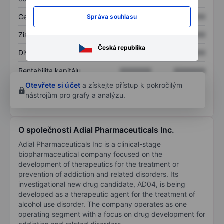
Cena/tržby
XXXXXXX
XXXXXXX
Správa souhlasu
Zisk na akcii
XXXXXXX
XXXXXXX
Česká republika
Dividenda na akcii
XXXXXXX
XXXXXXX
Rentabilita kapitálu
XXXXXXX
XXXXXXX
Otevřete si účet
a získejte přístup k pokročilým
nástrojům pro grafy a analýzu.
O společnosti Adial Pharmaceuticals Inc.
Adial Pharmaceuticals Inc is a clinical-stage
biopharmaceutical company focused on the
development of therapeutics for the treatment or
prevention of addiction and related disorders. Its
investigational new drug candidate, AD04, is being
developed as a therapeutic agent for the treatment of
alcohol use disorder. The company operates as one
operating segment with a focus on drug development for