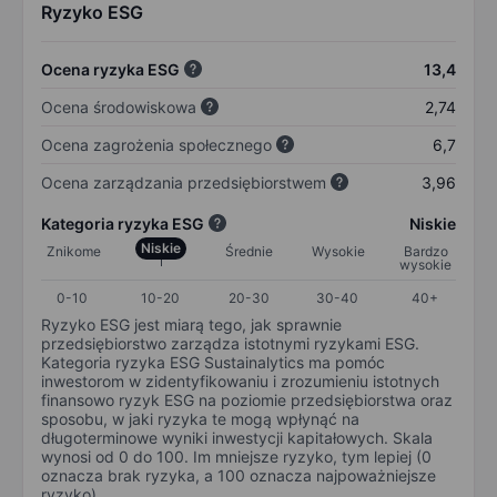
Ryzyko ESG
Ocena ryzyka ESG
13,4
Ocena środowiskowa
2,74
Ocena zagrożenia społecznego
6,7
Ocena zarządzania przedsiębiorstwem
3,96
Kategoria ryzyka ESG
Niskie
Niskie
Znikome
Średnie
Wysokie
Bardzo
wysokie
0-10
10-20
20-30
30-40
40+
Ryzyko ESG jest miarą tego, jak sprawnie
przedsiębiorstwo zarządza istotnymi ryzykami ESG.
Kategoria ryzyka ESG Sustainalytics ma pomóc
inwestorom w zidentyfikowaniu i zrozumieniu istotnych
finansowo ryzyk ESG na poziomie przedsiębiorstwa oraz
sposobu, w jaki ryzyka te mogą wpłynąć na
długoterminowe wyniki inwestycji kapitałowych. Skala
wynosi od 0 do 100. Im mniejsze ryzyko, tym lepiej (0
oznacza brak ryzyka, a 100 oznacza najpoważniejsze
ryzyko).