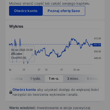
Możesz stracić część lub całość swojego kapitału.
Otwórz konto
Poznaj ofertę Saxo
Wykres
Chart
472,00
Line chart with 377 data points.
464,50
464,00
The chart has 1 X axis displaying categories.
06-sie-2026 15:00
456,00
ZIG:xlon
The chart has 1 Y axis displaying values. Data ranges 
Close
463,50
448,00
lip
13
17
21
27
31
sie
End of interactive chart.
W ciągu dnia
1 tydz.
1 m-c.
3 mies.
6 mies.
1 
Otwórz konto
aby uzyskać dostęp do większej ilości
narzędzi do tworzenia wykresów i analiz.
Warto wiedzieć:
Inwestowanie w akcje zazwyczaj