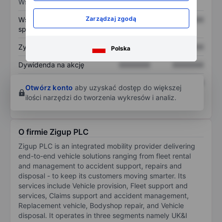
Wskaźniki
Zarządzaj zgodą
Współczynnik cena do
XXXXXXX
XXXXXXX
sprzedaży
Zysk na akcję
XXXXXXX
XXXXXXX
Polska
Dywidenda na akcję
XXXXXXX
XXXXXXX
Zwrot z kapitału
XXXXXXX
XXXXXXX
Otwórz konto
aby uzyskać dostęp do większej
własnego
ilości narzędzi do tworzenia wykresów i analiz.
O firmie Zigup PLC
Zigup PLC is an integrated mobility provider delivering
end-to-end vehicle solutions ranging from fleet rental
and management to accident support, repairs and
disposal - to keep its customers moving smarter. Its
services include Vehicle provision, Fleet support and
services, Claims support and accident management,
Replacement vehicle, Bodyshop repair, and Vehicle
disposal. It operates in three segments namely UK&I