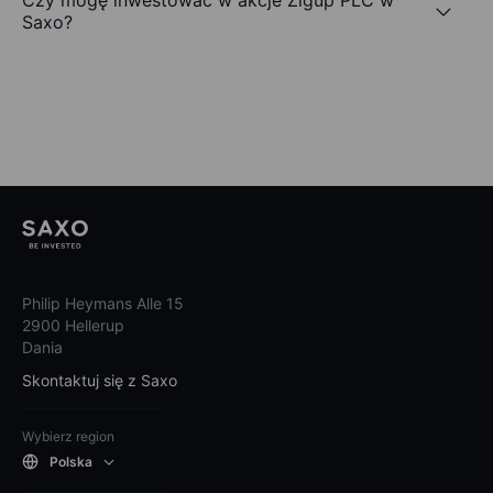
Czy mogę inwestować w akcje Zigup PLC w
Saxo?
Philip Heymans Alle 15
2900 Hellerup
Dania
Skontaktuj się z Saxo
Wybierz region
Polska