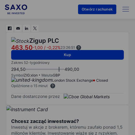
Otwórz rachunek
Zigup PLC
463,50
-1,00
/
-0,22%
23:26:51
Kup
Zakres 52-tygodniowy
294,50
490,00
Symbol
ZIG:xlon
Waluta
GBP
London Stock Exchange
Closed
Opóźnione o 15 minut
Dane dostarczone przez
Chcesz zacząć inwestować?
Inwestuj w akcje z brokerem, któremu zaufało ponad 1,5
milionów klientów. Inwestowanie wiąże się z ryzykiem.