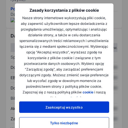
Pobierz metodologię ryzyka ESG.
Zasady korzystania z plików cookie
Dane dostarczone przez
/
Nasze strony internetowe wykorzystują pliki cookie,
aby zapewnić użytkownikom lepsze doświadczenia z
przeglądania umożliwiając, optymalizując i analizując
działanie strony, a także w celu dostarczania
Dane finansowe
spersonalizowanych treści reklamowych i umożliwienia
łączenia się z mediami społecznościowymi. Wybierając
W I kw.
W II kw.
opcję "Akceptuj wszystko", wyrażasz zgodę na
Sprawozdanie z zysków
korzystanie z plików cookie i związane z tym
przetwarzanie danych osobowych. Wybierz opcję
Dochód
XXXXXXX
XXXXXXX
"Zarządzaj zgodą", aby zarządzać preferencjami
dotyczącymi zgody. Możesz zmienić swoje preferencje
EBITDA
XXXXXXX
XXXXXXX
lub wycofać zgodę w dowolnym momencie za
pośrednictwem strony z polityką plików cookie.
Dochód netto
XXXXXXX
XXXXXXX
Zapoznaj się z naszą polityką plików
cookie
i naszą
polityką
prywatności
.
Bilans
Zaakceptuj wszystko
Aktywa ogółem
XXXXXXX
XXXXXXX
Zadłużenie ogółem
XXXXXXX
XXXXXXX
Tylko niezbędne