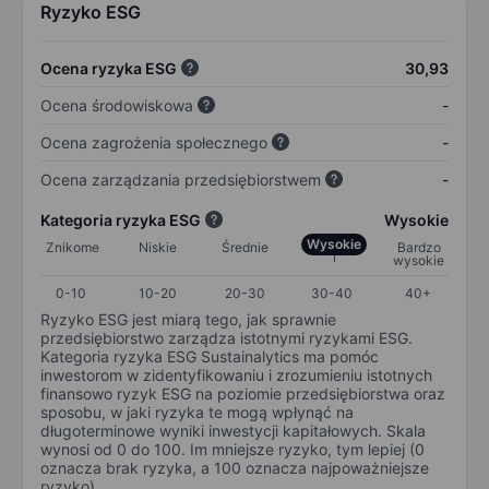
Ryzyko ESG
Ocena ryzyka ESG
30,93
Ocena środowiskowa
-
Ocena zagrożenia społecznego
-
Ocena zarządzania przedsiębiorstwem
-
Kategoria ryzyka ESG
Wysokie
Wysokie
Znikome
Niskie
Średnie
Bardzo
wysokie
0-10
10-20
20-30
30-40
40+
Ryzyko ESG jest miarą tego, jak sprawnie
przedsiębiorstwo zarządza istotnymi ryzykami ESG.
Kategoria ryzyka ESG Sustainalytics ma pomóc
inwestorom w zidentyfikowaniu i zrozumieniu istotnych
finansowo ryzyk ESG na poziomie przedsiębiorstwa oraz
sposobu, w jaki ryzyka te mogą wpłynąć na
długoterminowe wyniki inwestycji kapitałowych. Skala
wynosi od 0 do 100. Im mniejsze ryzyko, tym lepiej (0
oznacza brak ryzyka, a 100 oznacza najpoważniejsze
ryzyko).