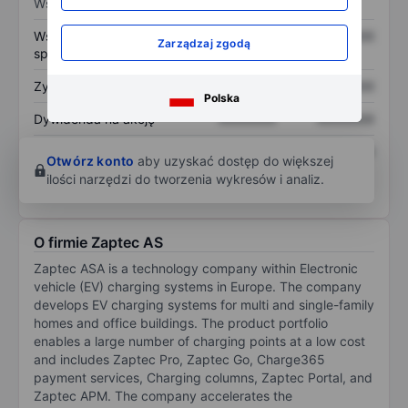
Wskaźniki
Współczynnik cena do
XXXXXXX
XXXXXXX
Zarządzaj zgodą
sprzedaży
Zysk na akcję
XXXXXXX
XXXXXXX
Polska
Dywidenda na akcję
XXXXXXX
XXXXXXX
Zwrot z kapitału
XXXXXXX
XXXXXXX
Otwórz konto
aby uzyskać dostęp do większej
własnego
ilości narzędzi do tworzenia wykresów i analiz.
O firmie Zaptec AS
Zaptec ASA is a technology company within Electronic
vehicle (EV) charging systems in Europe. The company
develops EV charging systems for multi and single-family
homes and office buildings. The product portfolio
enables a large number of charging points at a low cost
and includes Zaptec Pro, Zaptec Go, Charge365
payment services, Charging columns, Zaptec Portal, and
Zaptec APM. The company accelerates the