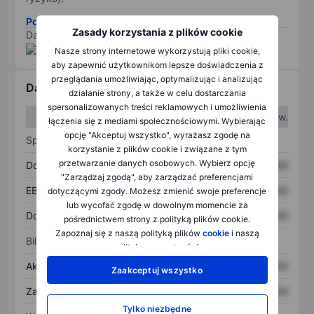
Pobierz metodologię ryzyka ESG.
Zasady korzystania z plików cookie
Dane dostarczone przez
/
Nasze strony internetowe wykorzystują pliki cookie,
aby zapewnić użytkownikom lepsze doświadczenia z
przeglądania umożliwiając, optymalizując i analizując
Dane finansowe
działanie strony, a także w celu dostarczania
spersonalizowanych treści reklamowych i umożliwienia
W I kw.
W II kw.
łączenia się z mediami społecznościowymi. Wybierając
opcję "Akceptuj wszystko", wyrażasz zgodę na
Sprawozdanie z zysków
korzystanie z plików cookie i związane z tym
przetwarzanie danych osobowych. Wybierz opcję
Dochód
XXXXXXX
XXXXXXX
"Zarządzaj zgodą", aby zarządzać preferencjami
EBITDA
XXXXXXX
XXXXXXX
dotyczącymi zgody. Możesz zmienić swoje preferencje
lub wycofać zgodę w dowolnym momencie za
Dochód netto
XXXXXXX
XXXXXXX
pośrednictwem strony z polityką plików cookie.
Zapoznaj się z naszą polityką plików
cookie
i naszą
Bilans
polityką
prywatności
.
Aktywa ogółem
XXXXXXX
XXXXXXX
Zaakceptuj wszystko
Zadłużenie ogółem
XXXXXXX
XXXXXXX
Tylko niezbędne