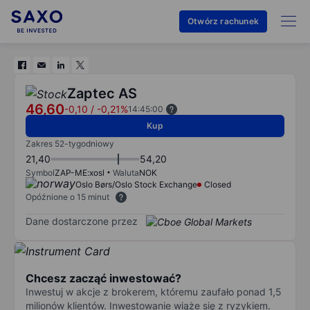
Otwórz rachunek
Zaptec AS
46,60
-0,10
/
-0,21%
14:45:00
Kup
Zakres 52-tygodniowy
21,40
54,20
Symbol
ZAP-ME:xosl
Waluta
NOK
Oslo Børs/Oslo Stock Exchange
Closed
Opóźnione o 15 minut
Dane dostarczone przez
Chcesz zacząć inwestować?
Inwestuj w akcje z brokerem, któremu zaufało ponad 1,5
milionów klientów. Inwestowanie wiąże się z ryzykiem.