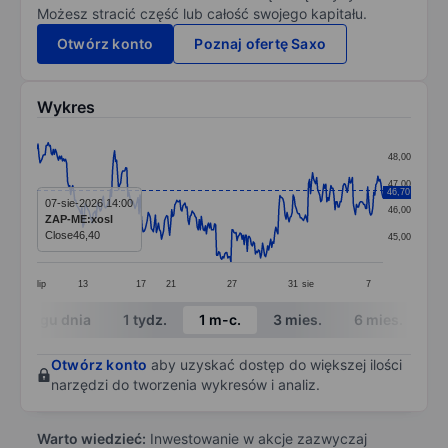
Możesz stracić część lub całość swojego kapitału.
Otwórz konto
Poznaj ofertę Saxo
Wykres
Chart
48,00
Line chart with 340 data points.
47,00
46,70
The chart has 1 X axis displaying categories.
07-sie-2026 14:00
46,00
ZAP-ME:xosl
The chart has 1 Y axis displaying values. Data ranges
Close
46,40
45,00
lip
13
17
21
27
31
sie
7
End of interactive chart.
W ciągu dnia
1 tydz.
1 m-c.
3 mies.
6 mies.
1 
Otwórz konto
aby uzyskać dostęp do większej ilości
narzędzi do tworzenia wykresów i analiz.
Warto wiedzieć:
Inwestowanie w akcje zazwyczaj