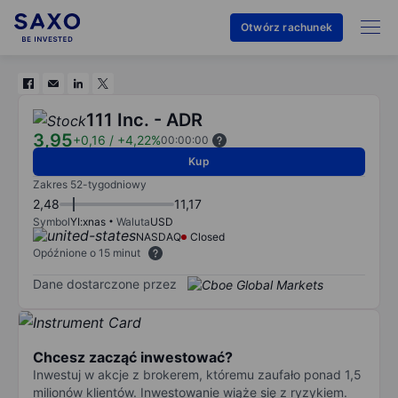
Otwórz rachunek
111 Inc. - ADR
3,95
+0,16
/
+4,22%
00:00:00
Kup
Zakres 52-tygodniowy
2,48
11,17
Symbol
YI:xnas
Waluta
USD
NASDAQ
Closed
Opóźnione o 15 minut
Dane dostarczone przez
Chcesz zacząć inwestować?
Inwestuj w akcje z brokerem, któremu zaufało ponad 1,5
milionów klientów. Inwestowanie wiąże się z ryzykiem.