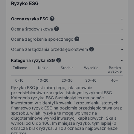
Ryzyko ESG
Ocena ryzyka ESG
-
Ocena środowiskowa
-
Ocena zagrożenia społecznego
-
Ocena zarządzania przedsiębiorstwem
-
Kategoria ryzyka ESG
-
Znikome
Niskie
Średnie
Wysokie
Bardzo
wysokie
0-10
10-20
20-30
30-40
40+
Ryzyko ESG jest miarą tego, jak sprawnie
przedsiębiorstwo zarządza istotnymi ryzykami ESG.
Kategoria ryzyka ESG Sustainalytics ma pomóc
inwestorom w zidentyfikowaniu i zrozumieniu istotnych
finansowo ryzyk ESG na poziomie przedsiębiorstwa oraz
sposobu, w jaki ryzyka te mogą wpłynąć na
długoterminowe wyniki inwestycji kapitałowych. Skala
wynosi od 0 do 100. Im mniejsze ryzyko, tym lepiej (0
oznacza brak ryzyka, a 100 oznacza najpoważniejsze
ryzyko).