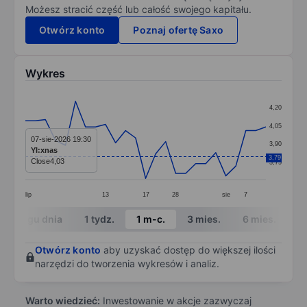
Możesz stracić część lub całość swojego kapitału.
Otwórz konto
Poznaj ofertę Saxo
Wykres
Chart
4,20
Line chart with 25 data points.
4,05
The chart has 1 X axis displaying categories.
07-sie-2026 19:30
3,90
YI:xnas
The chart has 1 Y axis displaying values. Data ranges 
3,79
Close
4,03
3,75
lip
13
17
28
sie
7
End of interactive chart.
W ciągu dnia
1 tydz.
1 m-c.
3 mies.
6 mies.
1 
Otwórz konto
aby uzyskać dostęp do większej ilości
narzędzi do tworzenia wykresów i analiz.
Warto wiedzieć:
Inwestowanie w akcje zazwyczaj