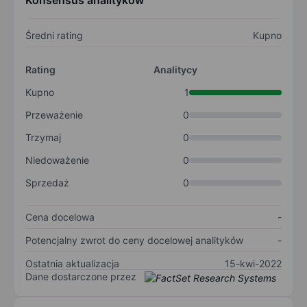
Konsensus analityków
Średni rating
Kupno
Rating
Analitycy
Kupno
1
Przeważenie
0
Trzymaj
0
Niedoważenie
0
Sprzedaż
0
Cena docelowa
-
Potencjalny zwrot do ceny docelowej analityków
-
Ostatnia aktualizacja
15-kwi-2022
Dane dostarczone przez