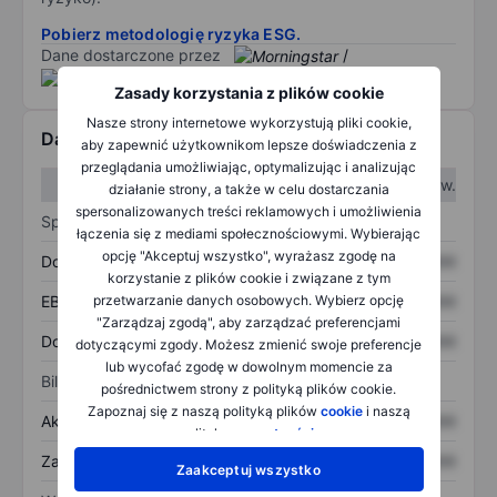
Pobierz metodologię ryzyka ESG.
Dane dostarczone przez
/
Zasady korzystania z plików cookie
Nasze strony internetowe wykorzystują pliki cookie,
Dane finansowe
aby zapewnić użytkownikom lepsze doświadczenia z
przeglądania umożliwiając, optymalizując i analizując
W I kw.
W II kw.
działanie strony, a także w celu dostarczania
spersonalizowanych treści reklamowych i umożliwienia
Sprawozdanie z zysków
łączenia się z mediami społecznościowymi. Wybierając
opcję "Akceptuj wszystko", wyrażasz zgodę na
Dochód
XXXXXXX
XXXXXXX
korzystanie z plików cookie i związane z tym
przetwarzanie danych osobowych. Wybierz opcję
EBITDA
XXXXXXX
XXXXXXX
"Zarządzaj zgodą", aby zarządzać preferencjami
Dochód netto
XXXXXXX
XXXXXXX
dotyczącymi zgody. Możesz zmienić swoje preferencje
lub wycofać zgodę w dowolnym momencie za
Bilans
pośrednictwem strony z polityką plików cookie.
Zapoznaj się z naszą polityką plików
cookie
i naszą
Aktywa ogółem
XXXXXXX
XXXXXXX
polityką
prywatności
.
Zadłużenie ogółem
XXXXXXX
XXXXXXX
Zaakceptuj wszystko