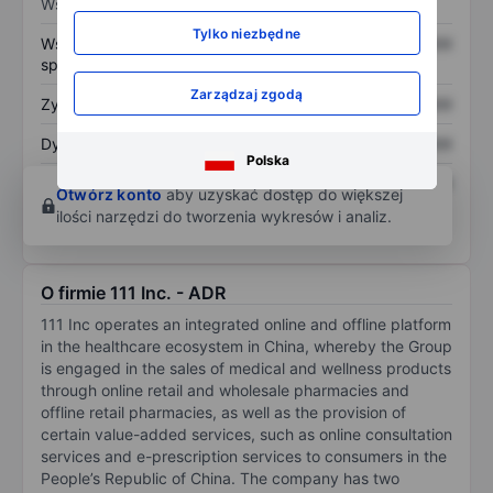
Wskaźniki
Tylko niezbędne
Współczynnik cena do
XXXXXXX
XXXXXXX
sprzedaży
Zarządzaj zgodą
Zysk na akcję
XXXXXXX
XXXXXXX
Dywidenda na akcję
XXXXXXX
XXXXXXX
Polska
Zwrot z kapitału
XXXXXXX
XXXXXXX
Otwórz konto
aby uzyskać dostęp do większej
własnego
ilości narzędzi do tworzenia wykresów i analiz.
O firmie 111 Inc. - ADR
111 Inc operates an integrated online and offline platform
in the healthcare ecosystem in China, whereby the Group
is engaged in the sales of medical and wellness products
through online retail and wholesale pharmacies and
offline retail pharmacies, as well as the provision of
certain value-added services, such as online consultation
services and e-prescription services to consumers in the
People’s Republic of China. The company has two