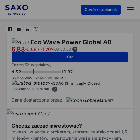
Otwórz rachunek
Eco Wave Power Global AB
6,88
-0,08
/
-1,20%
00:00:00
Kup
Zakres 52-tygodniowy
4,52
10,87
Symbol
WAVE:xnas
Waluta
USD
NASDAQ (Small cap)
Closed
Opóźnione o 15 minut
Dane dostarczone przez
Chcesz zacząć inwestować?
Inwestuj w akcje z brokerem, któremu zaufało ponad 1,5
milionów klientów. Inwestowanie wiąże się z ryzykiem.