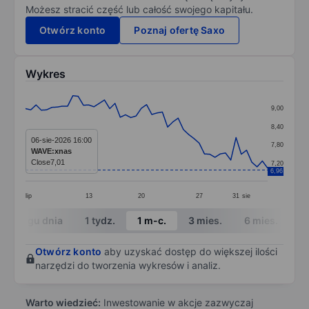
Możesz stracić część lub całość swojego kapitału.
Otwórz konto
Poznaj ofertę Saxo
Wykres
Chart
9,00
Line chart with 47 data points.
8,40
The chart has 1 X axis displaying categories.
06-sie-2026 16:00
7,80
WAVE:xnas
The chart has 1 Y axis displaying values. Data ranges 
Close
7,01
7,20
6,96
lip
13
20
27
31
sie
End of interactive chart.
W ciągu dnia
1 tydz.
1 m-c.
3 mies.
6 mies.
1 
Otwórz konto
aby uzyskać dostęp do większej ilości
narzędzi do tworzenia wykresów i analiz.
Warto wiedzieć:
Inwestowanie w akcje zazwyczaj