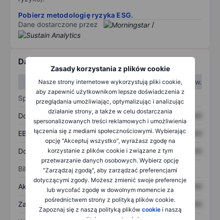
Pobierz metodologię ryzyka ESG.
Dane dostarczone przez
/
Dane finansowe
Zasady korzystania z plików cookie
W I kw.
W II kw.
Nasze strony internetowe wykorzystują pliki cookie,
aby zapewnić użytkownikom lepsze doświadczenia z
Sprawozdanie z zysków
przeglądania umożliwiając, optymalizując i analizując
działanie strony, a także w celu dostarczania
Dochód
XXXXXXX
XXXXXXX
spersonalizowanych treści reklamowych i umożliwienia
łączenia się z mediami społecznościowymi. Wybierając
EBITDA
XXXXXXX
XXXXXXX
opcję "Akceptuj wszystko", wyrażasz zgodę na
korzystanie z plików cookie i związane z tym
Dochód netto
XXXXXXX
XXXXXXX
przetwarzanie danych osobowych. Wybierz opcję
Bilans
"Zarządzaj zgodą", aby zarządzać preferencjami
dotyczącymi zgody. Możesz zmienić swoje preferencje
Aktywa ogółem
XXXXXXX
XXXXXXX
lub wycofać zgodę w dowolnym momencie za
pośrednictwem strony z polityką plików cookie.
Zadłużenie ogółem
XXXXXXX
XXXXXXX
Zapoznaj się z naszą polityką plików
cookie
i naszą
polityką
prywatności
.