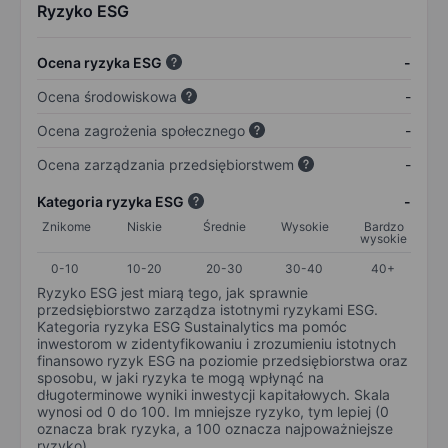
Ryzyko ESG
Ocena ryzyka ESG
-
Ocena środowiskowa
-
Ocena zagrożenia społecznego
-
Ocena zarządzania przedsiębiorstwem
-
Kategoria ryzyka ESG
-
Znikome
Niskie
Średnie
Wysokie
Bardzo
wysokie
0-10
10-20
20-30
30-40
40+
Ryzyko ESG jest miarą tego, jak sprawnie
przedsiębiorstwo zarządza istotnymi ryzykami ESG.
Kategoria ryzyka ESG Sustainalytics ma pomóc
inwestorom w zidentyfikowaniu i zrozumieniu istotnych
finansowo ryzyk ESG na poziomie przedsiębiorstwa oraz
sposobu, w jaki ryzyka te mogą wpłynąć na
długoterminowe wyniki inwestycji kapitałowych. Skala
wynosi od 0 do 100. Im mniejsze ryzyko, tym lepiej (0
oznacza brak ryzyka, a 100 oznacza najpoważniejsze
ryzyko).