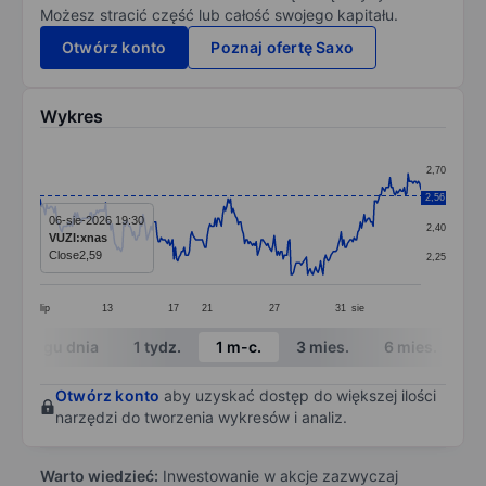
Możesz stracić część lub całość swojego kapitału.
Otwórz konto
Poznaj ofertę Saxo
Wykres
Chart
2,70
Line chart with 297 data points.
2,56
2,55
The chart has 1 X axis displaying categories.
06-sie-2026 19:30
2,40
VUZI:xnas
The chart has 1 Y axis displaying values. Data ranges 
Close
2,59
2,25
lip
13
17
21
27
31
sie
End of interactive chart.
W ciągu dnia
1 tydz.
1 m-c.
3 mies.
6 mies.
1 
Otwórz konto
aby uzyskać dostęp do większej ilości
narzędzi do tworzenia wykresów i analiz.
Warto wiedzieć:
Inwestowanie w akcje zazwyczaj