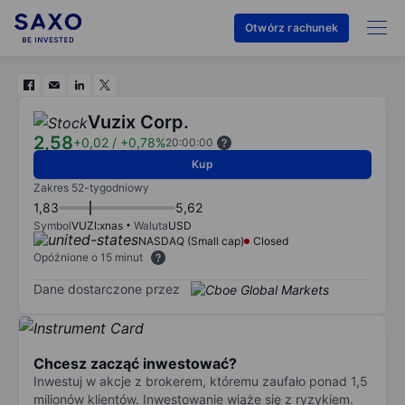
Otwórz rachunek
Vuzix Corp.
2,58
+0,02
/
+0,78%
20:00:00
Kup
Zakres 52-tygodniowy
1,83
5,62
Symbol
VUZI:xnas
Waluta
USD
NASDAQ (Small cap)
Closed
Opóźnione o 15 minut
Dane dostarczone przez
Chcesz zacząć inwestować?
Inwestuj w akcje z brokerem, któremu zaufało ponad 1,5
milionów klientów. Inwestowanie wiąże się z ryzykiem.