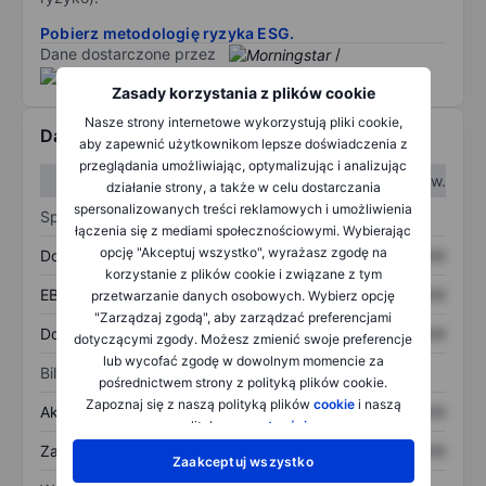
Pobierz metodologię ryzyka ESG.
Dane dostarczone przez
/
Zasady korzystania z plików cookie
Nasze strony internetowe wykorzystują pliki cookie,
Dane finansowe
aby zapewnić użytkownikom lepsze doświadczenia z
przeglądania umożliwiając, optymalizując i analizując
W I kw.
W II kw.
działanie strony, a także w celu dostarczania
spersonalizowanych treści reklamowych i umożliwienia
Sprawozdanie z zysków
łączenia się z mediami społecznościowymi. Wybierając
opcję "Akceptuj wszystko", wyrażasz zgodę na
Dochód
XXXXXXX
XXXXXXX
korzystanie z plików cookie i związane z tym
EBITDA
XXXXXXX
XXXXXXX
przetwarzanie danych osobowych. Wybierz opcję
"Zarządzaj zgodą", aby zarządzać preferencjami
Dochód netto
XXXXXXX
XXXXXXX
dotyczącymi zgody. Możesz zmienić swoje preferencje
lub wycofać zgodę w dowolnym momencie za
Bilans
pośrednictwem strony z polityką plików cookie.
Zapoznaj się z naszą polityką plików
cookie
i naszą
Aktywa ogółem
XXXXXXX
XXXXXXX
polityką
prywatności
.
Zadłużenie ogółem
XXXXXXX
XXXXXXX
Zaakceptuj wszystko