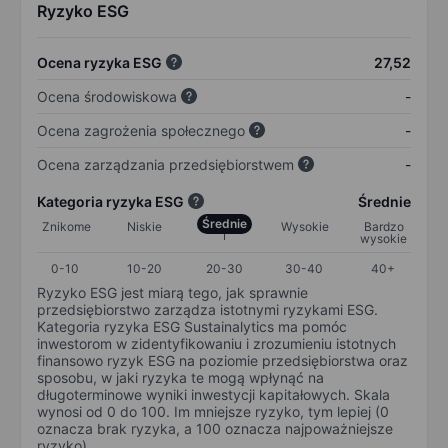
Ryzyko ESG
Ocena ryzyka ESG
27,52
Ocena środowiskowa
-
Ocena zagrożenia społecznego
-
Ocena zarządzania przedsiębiorstwem
-
Kategoria ryzyka ESG
Średnie
Średnie
Znikome
Niskie
Wysokie
Bardzo
wysokie
0-10
10-20
20-30
30-40
40+
Ryzyko ESG jest miarą tego, jak sprawnie
przedsiębiorstwo zarządza istotnymi ryzykami ESG.
Kategoria ryzyka ESG Sustainalytics ma pomóc
inwestorom w zidentyfikowaniu i zrozumieniu istotnych
finansowo ryzyk ESG na poziomie przedsiębiorstwa oraz
sposobu, w jaki ryzyka te mogą wpłynąć na
długoterminowe wyniki inwestycji kapitałowych. Skala
wynosi od 0 do 100. Im mniejsze ryzyko, tym lepiej (0
oznacza brak ryzyka, a 100 oznacza najpoważniejsze
ryzyko).