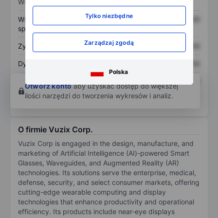
Wskaźniki
Tylko niezbędne
Współczynnik cena do
XXXXXXX
XXXXXXX
sprzedaży
Zarządzaj zgodą
Zysk na akcję
XXXXXXX
XXXXXXX
Dywidenda na akcję
XXXXXXX
XXXXXXX
Polska
Zwrot z kapitału
XXXXXXX
XXXXXXX
Otwórz konto
aby uzyskać dostęp do większej
własnego
ilości narzędzi do tworzenia wykresów i analiz.
O firmie Vuzix Corp.
Vuzix Corp is engaged in the design, manufacture, and
marketing of Artificial Intelligence (AI)-powered Smart
Glasses, Waveguides, and Augmented Reality (AR)
technologies. Its solutions serve the enterprise, medical,
defense, security, and select consumer markets, offering
cutting-edge wearable computing and display
technologies that enhance productivity and operational
efficiency. Its products include near-eye displays