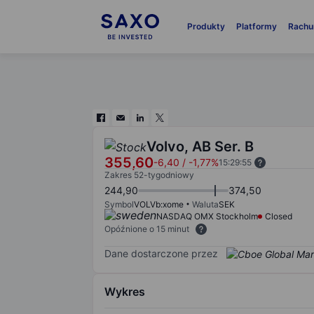
Produkty
Platformy
Rachu
Volvo, AB Ser. B
355,60
-6,40
/
-1,77%
15:29:55
Zakres 52-tygodniowy
244,90
374,50
Symbol
VOLVb:xome
Waluta
SEK
NASDAQ OMX Stockholm
Closed
Opóźnione o 15 minut
Dane dostarczone przez
Wykres
Chart