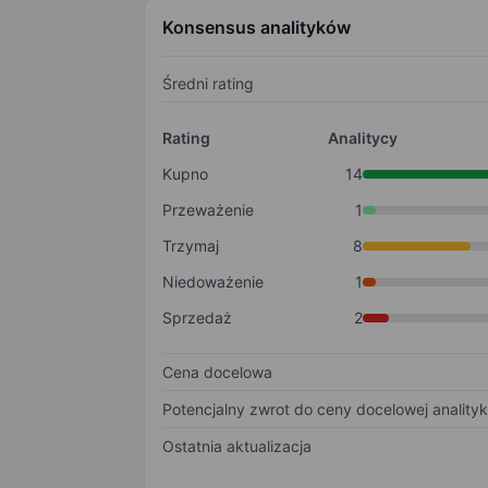
Konsensus analityków
Średni rating
Rating
Analitycy
Kupno
14
Przeważenie
1
Trzymaj
8
Niedoważenie
1
Sprzedaż
2
Cena docelowa
Potencjalny zwrot do ceny docelowej anality
Ostatnia aktualizacja