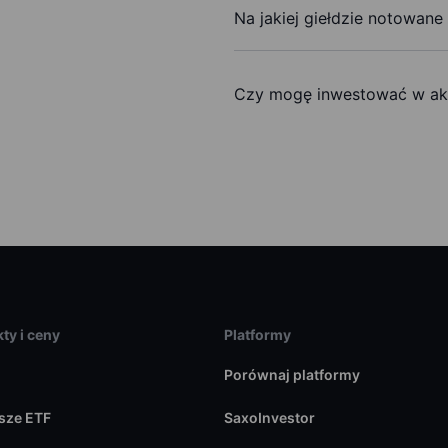
Na jakiej giełdzie notowane 
Czy mogę inwestować w akc
ty i ceny
Platformy
Porównaj platformy
sze ETF
SaxoInvestor