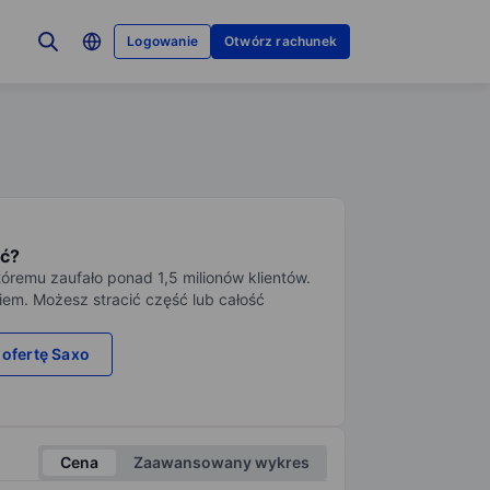
Logowanie
Otwórz rachunek
ć?
tóremu zaufało ponad 1,5 milionów klientów.
iem. Możesz stracić część lub całość
 ofertę Saxo
Cena
Zaawansowany wykres