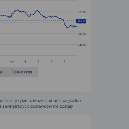
370,00
362,00
360,00
350,00
340,00
1
sie
4
5
6
7
ku
Cały okres
nież z ryzykiem. Możesz stracić część lub
 od zewnętrznych dostawców nie zostały