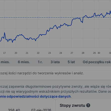
ories.
s. Data ranges from 331.55 to 371.65.
17
20
21
22
23
24
27
28
29
30
3
 mies.
6 mies.
1 r.
3 lata
5 lat
Od początku ro
zej ilości narzędzi do tworzenia wykresów i analiz.
zaj zapewnia długoterminowe pozytywne zwroty, ale wiąże się rów
j akcji nie są wiarygodnym wskaźnikiem przyszłych rezultatów. Dane
enie odpowiedzialności dotyczące danych
.
Stopy zwrotu
356,40
07-sie-2026