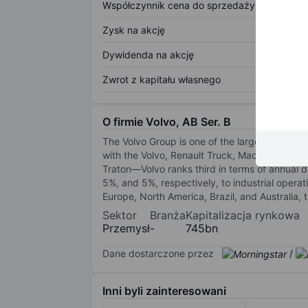
Współczynnik cena do sprzedaży
Zysk na akcję
Dywidenda na akcję
Zwrot z kapitału własnego
O firmie Volvo, AB Ser. B
The Volvo Group is one of the largest global
with the Volvo, Renault Truck, Mack Trucks, 
Traton—Volvo ranks third in terms of annual 
5%, and 5%, respectively, to industrial operat
Europe, North America, Brazil, and Australia,
Sektor
Branża
Kapitalizacja rynkowa
Przemysł
-
745bn
Dane dostarczone przez
/
Inni byli zainteresowani