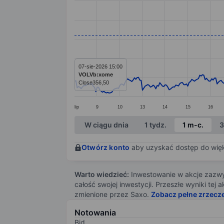
Line chart with 381 data points.
The chart has 1 X axis displaying categ
The chart has 1 Y axis displaying value
07-sie-2026 15:00
VOLVb:xome
Close
356,50
lip
9
10
13
14
15
16
End of interactive chart.
W ciągu dnia
1 tydz.
1 m-c.
3
Otwórz konto
aby uzyskać dostęp do więks
Warto wiedzieć:
Inwestowanie w akcje zazwyc
całość swojej inwestycji. Przeszłe wyniki te
zmienione przez Saxo.
Zobacz pełne zrzecz
Notowania
Bid