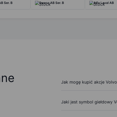
B Ser. B
Sweco AB Ser. B
Alfa Laval AB
ane
Jak mogę kupić akcje Volvo,
Jaki jest symbol giełdowy V