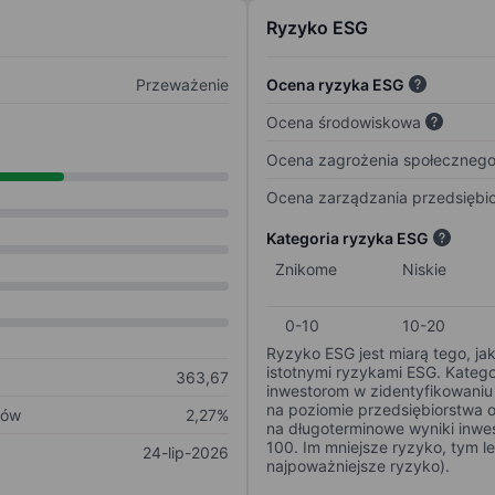
Ryzyko ESG
Przeważenie
Ocena ryzyka ESG
Ocena środowiskowa
Ocena zagrożenia społeczneg
Ocena zarządzania przedsiębi
Kategoria ryzyka ESG
Znikome
Niskie
0-10
10-20
Ryzyko ESG jest miarą tego, ja
istotnymi ryzykami ESG. Kateg
363,67
inwestorom w zidentyfikowaniu 
na poziomie przedsiębiorstwa 
ków
2,27%
na długoterminowe wyniki inwes
100. Im mniejsze ryzyko, tym l
24-lip-2026
najpoważniejsze ryzyko).