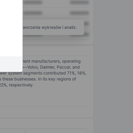
XXXXXXX
XXXXXXX
XXXXXXX
XXXXXXX
XXXXXXX
XXXXXXX
arzędzi do tworzenia wykresów i analiz.
XXXXXXX
XXXXXXX
iginal equipment manufacturers, operating
lobal brands—Volvo, Daimler, Paccar, and
 power system segments contributed 71%, 18%,
s these businesses. In its key regions of
22%, respectively.