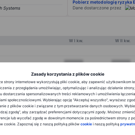
Pobierz metodologię ryzyka 
Dane dostarczone przez
W I kw.
W II kw.
XXXXXXX
XXXXXXX
XXXXXXX
XXXXXXX
Zasady korzystania z plików cookie
e strony internetowe wykorzystują pliki cookie, aby zapewnić użytkownikom l
XXXXXXX
XXXXXXX
zenia z przeglądania umożliwiając, optymalizując i analizując działanie strony
u dostarczania spersonalizowanych treści reklamowych i umożliwienia łączenia
ami społecznościowymi. Wybierając opcję "Akceptuj wszystko", wyrażasz zgo
XXXXXXX
XXXXXXX
anie z plików cookie i związane z tym przetwarzanie danych osobowych. Wybie
dzaj zgodą", aby zarządzać preferencjami dotyczącymi zgody. Możesz zmieni
XXXXXXX
XXXXXXX
rencje lub wycofać zgodę w dowolnym momencie za pośrednictwem strony z po
ów cookie. Zapoznaj się z naszą polityką plików
cookie
i naszą polityką
prywatn