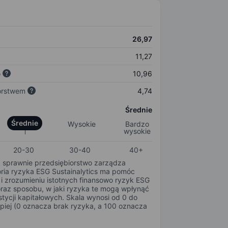
26,97
11,27
o
10,96
orstwem
4,74
Średnie
Średnie
Wysokie
Bardzo
wysokie
20-30
30-40
40+
k sprawnie przedsiębiorstwo zarządza
oria ryzyka ESG Sustainalytics ma pomóc
i zrozumieniu istotnych finansowo ryzyk ESG
oraz sposobu, w jaki ryzyka te mogą wpłynąć
tycji kapitałowych. Skala wynosi od 0 do
epiej (0 oznacza brak ryzyka, a 100 oznacza