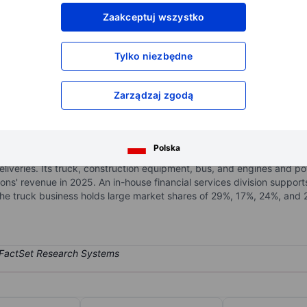
XXXXXXX
XXXXXXX
Zaakceptuj wszystko
XXXXXXX
XXXXXXX
XXXXXXX
XXXXXXX
Tylko niezbędne
Otwórz konto
aby uzyskać dostęp do większej ilości n
XXXXXXX
XXXXXXX
Zarządzaj zgodą
 truck, bus, construction equipment, and engine and power system or
Polska
Volvo Penta, and Nova Bus brands. Among the four largest Western g
deliveries. Its truck, construction equipment, bus, and engines and
ions' revenue in 2025. An in-house financial services division support
 the truck business holds large market shares of 29%, 17%, 24%, and 