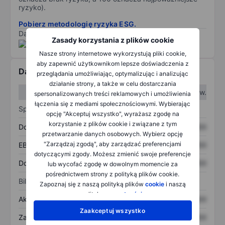
ryzyko).
Pobierz metodologię ryzyka ESG.
Dane dostarczone przez
/
Zasady korzystania z plików cookie
Nasze strony internetowe wykorzystują pliki cookie,
aby zapewnić użytkownikom lepsze doświadczenia z
Dane finansowe
przeglądania umożliwiając, optymalizując i analizując
działanie strony, a także w celu dostarczania
W I kw.
W II kw.
spersonalizowanych treści reklamowych i umożliwienia
łączenia się z mediami społecznościowymi. Wybierając
Sprawozdanie z zysków
opcję "Akceptuj wszystko", wyrażasz zgodę na
korzystanie z plików cookie i związane z tym
Dochód
XXXXXXX
XXXXXXX
przetwarzanie danych osobowych. Wybierz opcję
"Zarządzaj zgodą", aby zarządzać preferencjami
EBITDA
XXXXXXX
XXXXXXX
dotyczącymi zgody. Możesz zmienić swoje preferencje
Dochód netto
XXXXXXX
XXXXXXX
lub wycofać zgodę w dowolnym momencie za
pośrednictwem strony z polityką plików cookie.
Bilans
Zapoznaj się z naszą polityką plików
cookie
i naszą
polityką
prywatności
.
Aktywa ogółem
XXXXXXX
XXXXXXX
Zaakceptuj wszystko
Zadłużenie ogółem
XXXXXXX
XXXXXXX