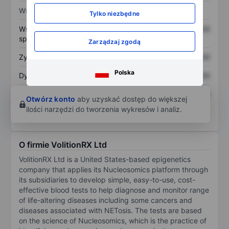
Wskaźniki
Tylko niezbędne
Współczynnik cena do
XXXXXXX
XXXXXXX
sprzedaży
Zarządzaj zgodą
Zysk na akcję
XXXXXXX
XXXXXXX
Polska
Dywidenda na akcję
XXXXXXX
XXXXXXX
Zwrot z kapitału
XXXXXXX
XXXXXXX
Otwórz konto
aby uzyskać dostęp do większej
własnego
ilości narzędzi do tworzenia wykresów i analiz.
O firmie VolitionRX Ltd
VolitionRX Ltd is a United States-based epigenetics
company that applies its Nucleosomics platform through
its subsidiaries to develop simple, easy-to-use, cost-
effective blood tests to help diagnose and monitor range
of life-altering diseases including some cancers and
diseases associated with NETosis. The tests are based
on the science of Nucleosomics, which is the practice of