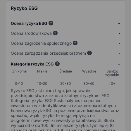
Ryzyko ESG
Ocena ryzyka ESG
-
Ocena środowiskowa
-
Ocena zagrożenia społecznego
-
Ocena zarządzania przedsiębiorstwem
-
Kategoria ryzyka ESG
-
Znikome
Niskie
Średnie
Wysokie
Bardzo
wysokie
0-10
10-20
20-30
30-40
40+
Ryzyko ESG jest miarą tego, jak sprawnie
przedsiębiorstwo zarządza istotnymi ryzykami ESG.
Kategoria ryzyka ESG Sustainalytics ma pomóc
inwestorom w zidentyfikowaniu i zrozumieniu istotnych
finansowo ryzyk ESG na poziomie przedsiębiorstwa oraz
sposobu, w jaki ryzyka te mogą wpłynąć na
długoterminowe wyniki inwestycji kapitałowych. Skala
wynosi od 0 do 100. Im mniejsze ryzyko, tym lepiej (0
oznacza brak ryzyka, a 100 oznacza najpoważniejsze