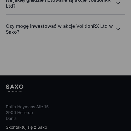
Na jakiej giełdzie notowane są akcje VolitionRX
Ltd?
Czy mogę inwestować w akcje VolitionRX Ltd w
Saxo?
Philip Heymans Alle 15
2900 Hellerup
Dania
Skontaktuj się z Saxo