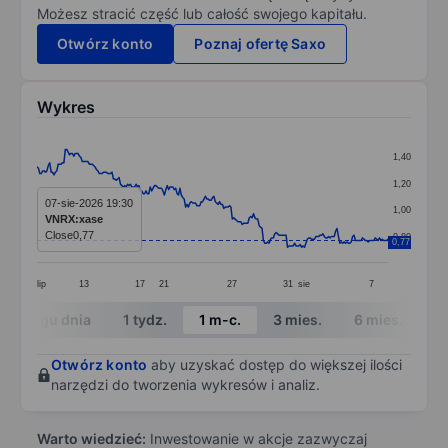
Możesz stracić część lub całość swojego kapitału.
Otwórz konto
Poznaj ofertę Saxo
Wykres
Chart
1,40
Line chart with 249 data points.
1,20
The chart has 1 X axis displaying categories.
07-sie-2026 19:30
1,00
VNRX:xase
The chart has 1 Y axis displaying values. Data ranges f
Close
0,77
0,80
0,77
lip
13
17
21
27
31
sie
7
End of interactive chart.
W ciągu dnia
1 tydz.
1 m-c.
3 mies.
6 mies.
1 
Otwórz konto
aby uzyskać dostęp do większej ilości
narzędzi do tworzenia wykresów i analiz.
Warto wiedzieć:
Inwestowanie w akcje zazwyczaj