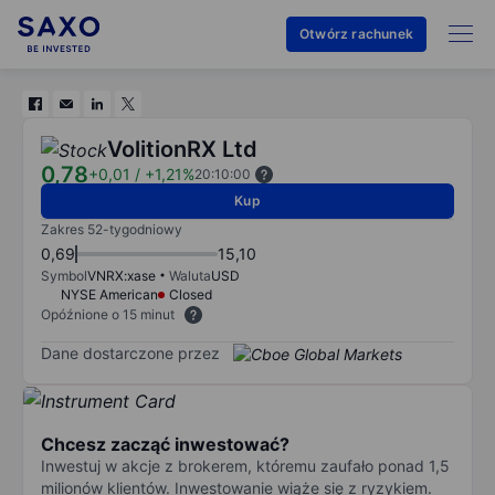
Otwórz rachunek
VolitionRX Ltd
0,78
+0,01
/
+1,21%
20:10:00
Kup
Zakres 52-tygodniowy
0,69
15,10
Symbol
VNRX:xase
Waluta
USD
NYSE American
Closed
Opóźnione o 15 minut
Dane dostarczone przez
Chcesz zacząć inwestować?
Inwestuj w akcje z brokerem, któremu zaufało ponad 1,5
milionów klientów. Inwestowanie wiąże się z ryzykiem.