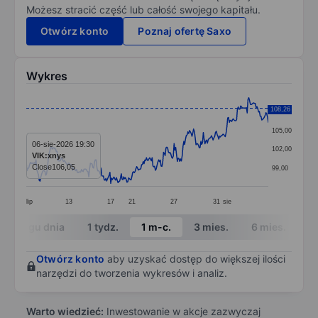
Możesz stracić część lub całość swojego kapitału.
Otwórz konto
Poznaj ofertę Saxo
Wykres
Chart
108,26
108,00
Line chart with 299 data points.
105,00
The chart has 1 X axis displaying categories.
06-sie-2026 19:30
102,00
VIK:xnys
The chart has 1 Y axis displaying values. Data ranges 
Close
106,05
99,00
lip
13
17
21
27
31
sie
End of interactive chart.
W ciągu dnia
1 tydz.
1 m-c.
3 mies.
6 mies.
1 
Otwórz konto
aby uzyskać dostęp do większej ilości
narzędzi do tworzenia wykresów i analiz.
Warto wiedzieć:
Inwestowanie w akcje zazwyczaj