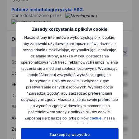
Pobierz metodologię ryzyka ESG.
Dane dostarczone przez
/
Zasady korzystania z plików cookie
Nasze strony internetowe wykorzystują pliki cookie,
Dane finansowe
aby zapewnić użytkownikom lepsze doświadczenia z
przeglądania umożliwiając, optymalizując i analizując
W I kw.
W II kw.
działanie strony, a także w celu dostarczania
Sprawozdanie z zysków
spersonalizowanych treści reklamowych i umożliwienia
łączenia się z mediami społecznościowymi. Wybierając
Dochód
XXXXXXX
XXXXXXX
opcję "Akceptuj wszystko", wyrażasz zgodę na
korzystanie z plików cookie i związane z tym
EBITDA
XXXXXXX
XXXXXXX
przetwarzanie danych osobowych. Wybierz opcję
"Zarządzaj zgodą", aby zarządzać preferencjami
Dochód netto
XXXXXXX
XXXXXXX
dotyczącymi zgody. Możesz zmienić swoje preferencje
lub wycofać zgodę w dowolnym momencie za
Bilans
pośrednictwem strony z polityką plików cookie.
Aktywa ogółem
XXXXXXX
XXXXXXX
Zapoznaj się z naszą polityką plików
cookie
i naszą
polityką
prywatności
.
Zadłużenie ogółem
XXXXXXX
XXXXXXX
Zaakceptuj wszystko