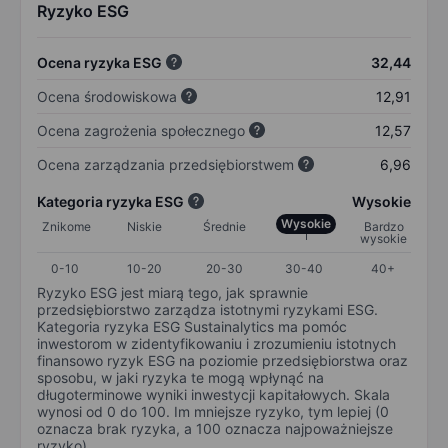
Ryzyko ESG
Ocena ryzyka ESG
32,44
Ocena środowiskowa
12,91
Ocena zagrożenia społecznego
12,57
Ocena zarządzania przedsiębiorstwem
6,96
Kategoria ryzyka ESG
Wysokie
Wysokie
Znikome
Niskie
Średnie
Bardzo
wysokie
0-10
10-20
20-30
30-40
40+
Ryzyko ESG jest miarą tego, jak sprawnie
przedsiębiorstwo zarządza istotnymi ryzykami ESG.
Kategoria ryzyka ESG Sustainalytics ma pomóc
inwestorom w zidentyfikowaniu i zrozumieniu istotnych
finansowo ryzyk ESG na poziomie przedsiębiorstwa oraz
sposobu, w jaki ryzyka te mogą wpłynąć na
długoterminowe wyniki inwestycji kapitałowych. Skala
wynosi od 0 do 100. Im mniejsze ryzyko, tym lepiej (0
oznacza brak ryzyka, a 100 oznacza najpoważniejsze
ryzyko).