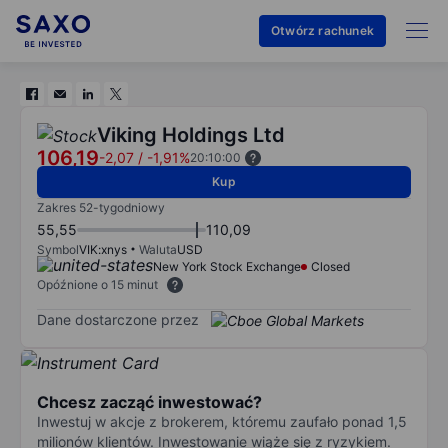
Otwórz rachunek
Viking Holdings Ltd
106,19
-2,07
/
-1,91%
20:10:00
Kup
Zakres 52-tygodniowy
55,55
110,09
Symbol
VIK:xnys
Waluta
USD
New York Stock Exchange
Closed
Opóźnione o 15 minut
Dane dostarczone przez
Chcesz zacząć inwestować?
Inwestuj w akcje z brokerem, któremu zaufało ponad 1,5
milionów klientów. Inwestowanie wiąże się z ryzykiem.