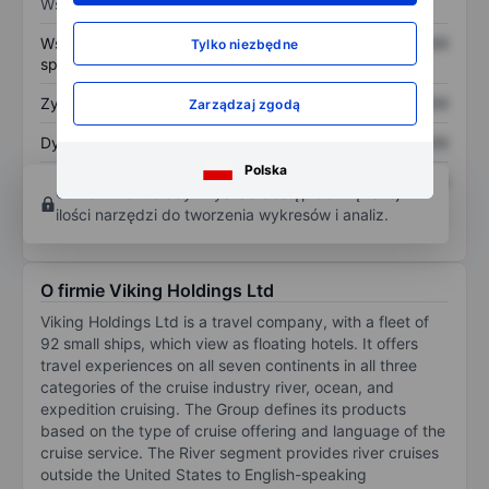
Wskaźniki
Współczynnik cena do
XXXXXXX
XXXXXXX
Tylko niezbędne
sprzedaży
Zysk na akcję
XXXXXXX
XXXXXXX
Zarządzaj zgodą
Dywidenda na akcję
XXXXXXX
XXXXXXX
Polska
Zwrot z kapitału
XXXXXXX
XXXXXXX
Otwórz konto
aby uzyskać dostęp do większej
własnego
ilości narzędzi do tworzenia wykresów i analiz.
O firmie Viking Holdings Ltd
Viking Holdings Ltd is a travel company, with a fleet of
92 small ships, which view as floating hotels. It offers
travel experiences on all seven continents in all three
categories of the cruise industry river, ocean, and
expedition cruising. The Group defines its products
based on the type of cruise offering and language of the
cruise service. The River segment provides river cruises
outside the United States to English-speaking