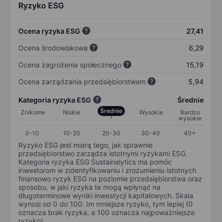
Ryzyko ESG
Ocena ryzyka ESG
27,41
Ocena środowiskowa
6,29
Ocena zagrożenia społecznego
15,19
Ocena zarządzania przedsiębiorstwem
5,94
Kategoria ryzyka ESG
Średnie
Średnie
Znikome
Niskie
Wysokie
Bardzo
wysokie
0-10
10-20
20-30
30-40
40+
Ryzyko ESG jest miarą tego, jak sprawnie
przedsiębiorstwo zarządza istotnymi ryzykami ESG.
Kategoria ryzyka ESG Sustainalytics ma pomóc
inwestorom w zidentyfikowaniu i zrozumieniu istotnych
finansowo ryzyk ESG na poziomie przedsiębiorstwa oraz
sposobu, w jaki ryzyka te mogą wpłynąć na
długoterminowe wyniki inwestycji kapitałowych. Skala
wynosi od 0 do 100. Im mniejsze ryzyko, tym lepiej (0
oznacza brak ryzyka, a 100 oznacza najpoważniejsze
ryzyko).