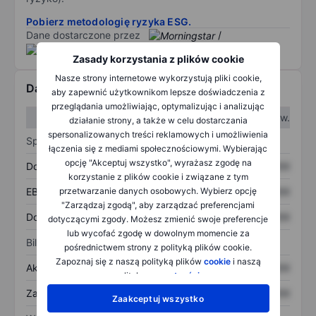
Pobierz metodologię ryzyka ESG.
Dane dostarczone przez
/
Zasady korzystania z plików cookie
Nasze strony internetowe wykorzystują pliki cookie,
Dane finansowe
aby zapewnić użytkownikom lepsze doświadczenia z
przeglądania umożliwiając, optymalizując i analizując
W I kw.
W II kw.
działanie strony, a także w celu dostarczania
spersonalizowanych treści reklamowych i umożliwienia
Sprawozdanie z zysków
łączenia się z mediami społecznościowymi. Wybierając
opcję "Akceptuj wszystko", wyrażasz zgodę na
Dochód
XXXXXXX
XXXXXXX
korzystanie z plików cookie i związane z tym
przetwarzanie danych osobowych. Wybierz opcję
EBITDA
XXXXXXX
XXXXXXX
"Zarządzaj zgodą", aby zarządzać preferencjami
Dochód netto
XXXXXXX
XXXXXXX
dotyczącymi zgody. Możesz zmienić swoje preferencje
lub wycofać zgodę w dowolnym momencie za
Bilans
pośrednictwem strony z polityką plików cookie.
Zapoznaj się z naszą polityką plików
cookie
i naszą
Aktywa ogółem
XXXXXXX
XXXXXXX
polityką
prywatności
.
Zadłużenie ogółem
XXXXXXX
XXXXXXX
Zaakceptuj wszystko