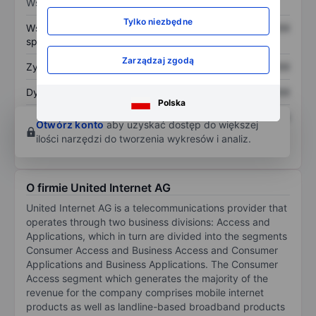
Wskaźniki
Tylko niezbędne
Współczynnik cena do
XXXXXXX
XXXXXXX
sprzedaży
Zarządzaj zgodą
Zysk na akcję
XXXXXXX
XXXXXXX
Dywidenda na akcję
XXXXXXX
XXXXXXX
Polska
Zwrot z kapitału
XXXXXXX
XXXXXXX
Otwórz konto
aby uzyskać dostęp do większej
własnego
ilości narzędzi do tworzenia wykresów i analiz.
O firmie United Internet AG
United Internet AG is a telecommunications provider that
operates through two business divisions: Access and
Applications, which in turn are divided into the segments
Consumer Access and Business Access and Consumer
Applications and Business Applications. The Consumer
Access segment which generates the majority of the
revenue for the company comprises mobile internet
products as well as landline-based broadband products