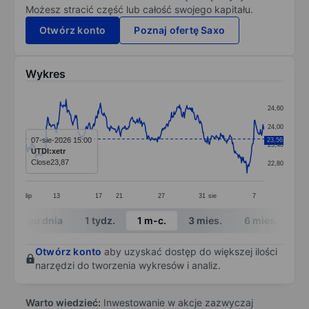
Możesz stracić część lub całość swojego kapitału.
Otwórz konto
Poznaj ofertę Saxo
Wykres
Chart
24,60
Line chart with 390 data points.
24,00
The chart has 1 X axis displaying categories.
07-sie-2026 15:00
23,56
23,40
UTDI:xetr
The chart has 1 Y axis displaying values. Data ranges
Close
23,87
22,80
lip
13
17
21
27
31
sie
7
End of interactive chart.
W ciągu dnia
1 tydz.
1 m-c.
3 mies.
6 mies.
1 
Otwórz konto
aby uzyskać dostęp do większej ilości
narzędzi do tworzenia wykresów i analiz.
Warto wiedzieć:
Inwestowanie w akcje zazwyczaj