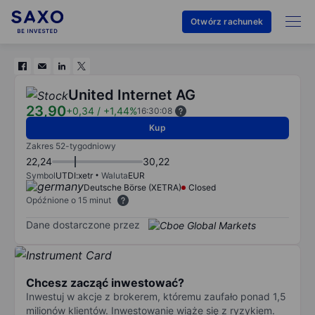
Otwórz rachunek
United Internet AG
23,90
+0,34
/
+1,44%
16:30:08
Kup
Zakres 52-tygodniowy
22,24
30,22
Symbol
UTDI:xetr
Waluta
EUR
Deutsche Börse (XETRA)
Closed
Opóźnione o 15 minut
Dane dostarczone przez
Chcesz zacząć inwestować?
Inwestuj w akcje z brokerem, któremu zaufało ponad 1,5
milionów klientów. Inwestowanie wiąże się z ryzykiem.