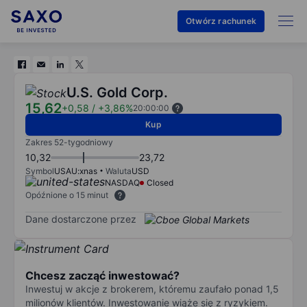
Otwórz rachunek
U.S. Gold Corp.
15,62
+0,58
/
+3,86%
20:00:00
Kup
Zakres 52-tygodniowy
10,32
23,72
Symbol
USAU:xnas
Waluta
USD
NASDAQ
Closed
Opóźnione o 15 minut
Dane dostarczone przez
Chcesz zacząć inwestować?
Inwestuj w akcje z brokerem, któremu zaufało ponad 1,5
milionów klientów. Inwestowanie wiąże się z ryzykiem.