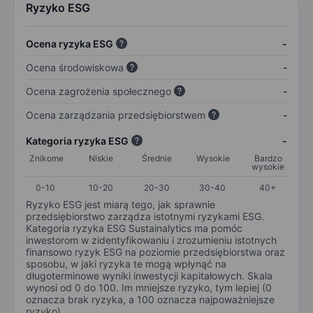
Ryzyko ESG
Ocena ryzyka ESG
-
Ocena środowiskowa
-
Ocena zagrożenia społecznego
-
Ocena zarządzania przedsiębiorstwem
-
Kategoria ryzyka ESG
-
Znikome
Niskie
Średnie
Wysokie
Bardzo
wysokie
0-10
10-20
20-30
30-40
40+
Ryzyko ESG jest miarą tego, jak sprawnie
przedsiębiorstwo zarządza istotnymi ryzykami ESG.
Kategoria ryzyka ESG Sustainalytics ma pomóc
inwestorom w zidentyfikowaniu i zrozumieniu istotnych
finansowo ryzyk ESG na poziomie przedsiębiorstwa oraz
sposobu, w jaki ryzyka te mogą wpłynąć na
długoterminowe wyniki inwestycji kapitałowych. Skala
wynosi od 0 do 100. Im mniejsze ryzyko, tym lepiej (0
oznacza brak ryzyka, a 100 oznacza najpoważniejsze
ryzyko).