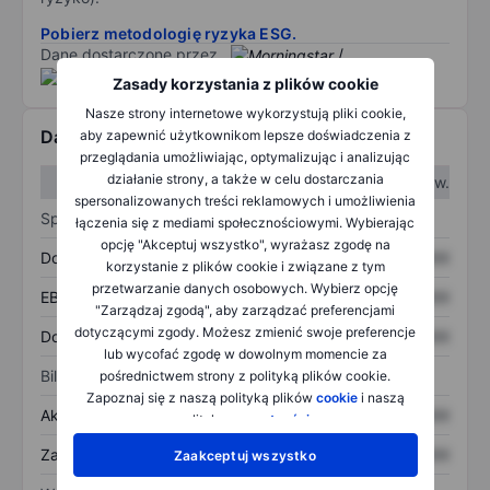
Pobierz metodologię ryzyka ESG.
Dane dostarczone przez
/
Zasady korzystania z plików cookie
Nasze strony internetowe wykorzystują pliki cookie,
Dane finansowe
aby zapewnić użytkownikom lepsze doświadczenia z
przeglądania umożliwiając, optymalizując i analizując
działanie strony, a także w celu dostarczania
W I kw.
W II kw.
spersonalizowanych treści reklamowych i umożliwienia
Sprawozdanie z zysków
łączenia się z mediami społecznościowymi. Wybierając
opcję "Akceptuj wszystko", wyrażasz zgodę na
Dochód
XXXXXXX
XXXXXXX
korzystanie z plików cookie i związane z tym
przetwarzanie danych osobowych. Wybierz opcję
EBITDA
XXXXXXX
XXXXXXX
"Zarządzaj zgodą", aby zarządzać preferencjami
dotyczącymi zgody. Możesz zmienić swoje preferencje
Dochód netto
XXXXXXX
XXXXXXX
lub wycofać zgodę w dowolnym momencie za
Bilans
pośrednictwem strony z polityką plików cookie.
Zapoznaj się z naszą polityką plików
cookie
i naszą
Aktywa ogółem
XXXXXXX
XXXXXXX
polityką
prywatności
.
Zadłużenie ogółem
XXXXXXX
XXXXXXX
Zaakceptuj wszystko