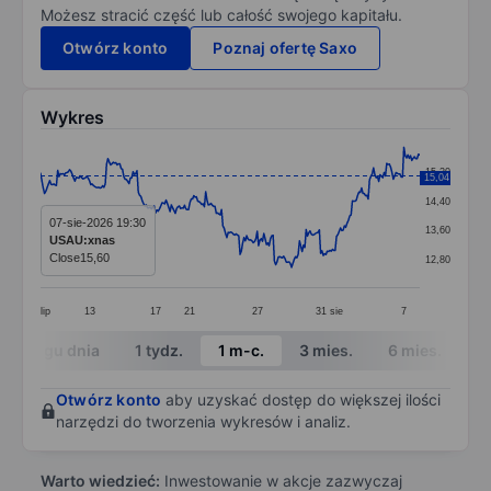
Możesz stracić część lub całość swojego kapitału.
Otwórz konto
Poznaj ofertę Saxo
Wykres
Chart
15,20
15,04
Line chart with 288 data points.
14,40
The chart has 1 X axis displaying categories.
07-sie-2026 19:30
13,60
USAU:xnas
The chart has 1 Y axis displaying values. Data ranges 
Close
15,60
12,80
lip
13
17
21
27
31
sie
7
End of interactive chart.
W ciągu dnia
1 tydz.
1 m-c.
3 mies.
6 mies.
1 
Otwórz konto
aby uzyskać dostęp do większej ilości
narzędzi do tworzenia wykresów i analiz.
Warto wiedzieć:
Inwestowanie w akcje zazwyczaj