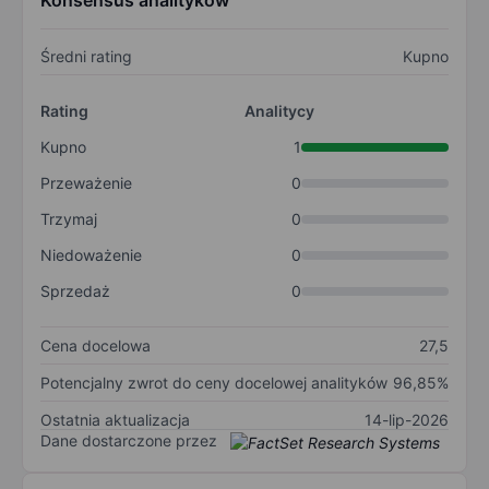
Konsensus analityków
Średni rating
Kupno
Rating
Analitycy
Kupno
1
Przeważenie
0
Trzymaj
0
Niedoważenie
0
Sprzedaż
0
Cena docelowa
27,5
Potencjalny zwrot do ceny docelowej analityków
96,85%
Ostatnia aktualizacja
14-lip-2026
Dane dostarczone przez