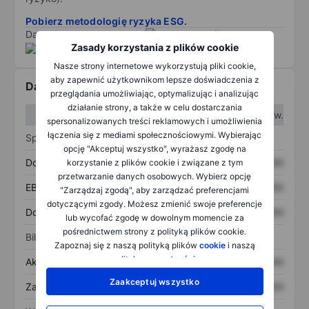
Pobierz metodologię ryzyka ESG.
Dane dostarczone przez
/
Zasady korzystania z plików cookie
Nasze strony internetowe wykorzystują pliki cookie,
aby zapewnić użytkownikom lepsze doświadczenia z
Dane finansowe
przeglądania umożliwiając, optymalizując i analizując
działanie strony, a także w celu dostarczania
W I kw.
W II kw.
spersonalizowanych treści reklamowych i umożliwienia
łączenia się z mediami społecznościowymi. Wybierając
Sprawozdanie z zysków
opcję "Akceptuj wszystko", wyrażasz zgodę na
Dochód
XXXXXXX
XXXXXXX
korzystanie z plików cookie i związane z tym
przetwarzanie danych osobowych. Wybierz opcję
EBITDA
XXXXXXX
XXXXXXX
"Zarządzaj zgodą", aby zarządzać preferencjami
dotyczącymi zgody. Możesz zmienić swoje preferencje
Dochód netto
XXXXXXX
XXXXXXX
lub wycofać zgodę w dowolnym momencie za
pośrednictwem strony z polityką plików cookie.
Bilans
Zapoznaj się z naszą polityką plików
cookie
i naszą
polityką
prywatności
.
Aktywa ogółem
XXXXXXX
XXXXXXX
Zaakceptuj wszystko
Zadłużenie ogółem
XXXXXXX
XXXXXXX