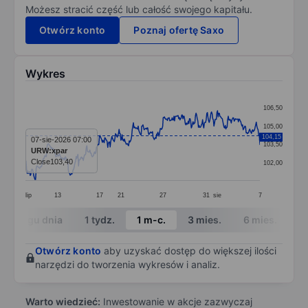
Możesz stracić część lub całość swojego kapitału.
Otwórz konto
Poznaj ofertę Saxo
Wykres
Chart
106,50
Line chart with 394 data points.
105,00
104,15
The chart has 1 X axis displaying categories.
07-sie-2026 07:00
103,50
URW:xpar
The chart has 1 Y axis displaying values. Data ranges 
Close
103,40
102,00
lip
13
17
21
27
31
sie
7
End of interactive chart.
W ciągu dnia
1 tydz.
1 m-c.
3 mies.
6 mies.
1 
Otwórz konto
aby uzyskać dostęp do większej ilości
narzędzi do tworzenia wykresów i analiz.
Warto wiedzieć:
Inwestowanie w akcje zazwyczaj