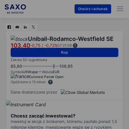
Otwórz rachunek
Unibail-Rodamco-Westfield SE
103,40
-0,75
/
-0,72%
07:21:06
Kup
Zakres 52-tygodniowy
85,60
106,65
Symbol
URW:xpar
Waluta
EUR
Euronext Paris
Open
Opóźnione o 15 minut
Dane dostarczone przez
Chcesz zacząć inwestować?
Inwestuj w akcje z brokerem, któremu zaufało ponad 1,5
milionów klientów. Inwestowanie wiąże się z ryzykiem.