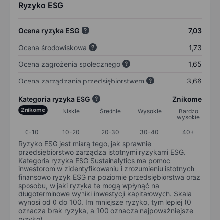
Ryzyko ESG
Ocena ryzyka ESG
7,03
Ocena środowiskowa
1,73
Ocena zagrożenia społecznego
1,65
Ocena zarządzania przedsiębiorstwem
3,66
Kategoria ryzyka ESG
Znikome
Znikome
Niskie
Średnie
Wysokie
Bardzo
wysokie
0-10
10-20
20-30
30-40
40+
Ryzyko ESG jest miarą tego, jak sprawnie
przedsiębiorstwo zarządza istotnymi ryzykami ESG.
Kategoria ryzyka ESG Sustainalytics ma pomóc
inwestorom w zidentyfikowaniu i zrozumieniu istotnych
finansowo ryzyk ESG na poziomie przedsiębiorstwa oraz
sposobu, w jaki ryzyka te mogą wpłynąć na
długoterminowe wyniki inwestycji kapitałowych. Skala
wynosi od 0 do 100. Im mniejsze ryzyko, tym lepiej (0
oznacza brak ryzyka, a 100 oznacza najpoważniejsze
ryzyko).