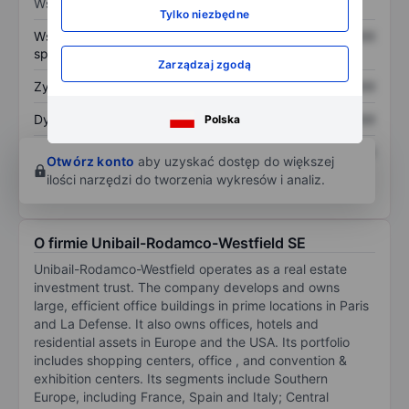
Wskaźniki
Tylko niezbędne
Współczynnik cena do
XXXXXXX
XXXXXXX
sprzedaży
Zarządzaj zgodą
Zysk na akcję
XXXXXXX
XXXXXXX
Dywidenda na akcję
XXXXXXX
XXXXXXX
Polska
Zwrot z kapitału
XXXXXXX
XXXXXXX
Otwórz konto
aby uzyskać dostęp do większej
własnego
ilości narzędzi do tworzenia wykresów i analiz.
O firmie Unibail-Rodamco-Westfield SE
Unibail-Rodamco-Westfield operates as a real estate
investment trust. The company develops and owns
large, efficient office buildings in prime locations in Paris
and La Defense. It also owns offices, hotels and
residential assets in Europe and the USA. Its portfolio
includes shopping centers, office , and convention &
exhibition centers. Its segments include Southern
Europe, including France, Spain and Italy; Central