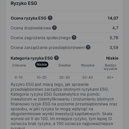
Ryzyko ESG
Ocena ryzyka ESG
14,07
Ocena środowiskowa
4,7
Ocena zagrożenia społecznego
5,78
Ocena zarządzania przedsiębiorstwem
3,59
Kategoria ryzyka ESG
Niskie
Niskie
Znikome
Średnie
Wysokie
Bardzo
wysokie
0-10
10-20
20-30
30-40
40+
Ryzyko ESG jest miarą tego, jak sprawnie
przedsiębiorstwo zarządza istotnymi ryzykami ESG.
Kategoria ryzyka ESG Sustainalytics ma pomóc
inwestorom w zidentyfikowaniu i zrozumieniu istotnych
finansowo ryzyk ESG na poziomie przedsiębiorstwa oraz
sposobu, w jaki ryzyka te mogą wpłynąć na
długoterminowe wyniki inwestycji kapitałowych. Skala
wynosi od 0 do 100. Im mniejsze ryzyko, tym lepiej (0
oznacza brak ryzyka, a 100 oznacza najpoważniejsze
ryzyko).