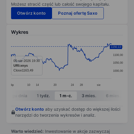
Możesz stracić część lub całość swojego kapitału.
Otwórz konto
Poznaj ofertę Saxo
Wykres
Chart
1150,13
1150,00
Line chart with 299 data points.
1100,00
The chart has 1 X axis displaying categories.
05-sie-2026 19:30
1050,00
URI:xnys
The chart has 1 Y axis displaying values. Data ranges
Close
1163,49
1000,00
lip
10
14
20
24
28
sie
End of interactive chart.
W ciągu dnia
1 tydz.
1 m-c.
3 mies.
6 mies.
1 
Otwórz konto
aby uzyskać dostęp do większej ilości
narzędzi do tworzenia wykresów i analiz.
Warto wiedzieć:
Inwestowanie w akcje zazwyczaj