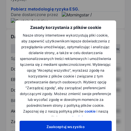
Pobierz metodologię ryzyka ESG.
Dane dostarczone przez
/
Zasady korzystania z plików cookie
Nasze strony internetowe wykorzystują pliki cookie,
Dane finansowe
aby zapewnić użytkownikom lepsze doświadczenia z
przeglądania umożliwiając, optymalizując i analizując
W I kw.
W II kw.
działanie strony, a także w celu dostarczania
Sprawozdanie z zysków
spersonalizowanych treści reklamowych i umożliwienia
łączenia się z mediami społecznościowymi. Wybierając
Dochód
XXXXXXX
XXXXXXX
opcję "Akceptuj wszystko", wyrażasz zgodę na
korzystanie z plików cookie i związane z tym
EBITDA
XXXXXXX
XXXXXXX
przetwarzanie danych osobowych. Wybierz opcję
"Zarządzaj zgodą", aby zarządzać preferencjami
Dochód netto
XXXXXXX
XXXXXXX
dotyczącymi zgody. Możesz zmienić swoje preferencje
lub wycofać zgodę w dowolnym momencie za
Bilans
pośrednictwem strony z polityką plików cookie.
Aktywa ogółem
XXXXXXX
XXXXXXX
Zapoznaj się z naszą polityką plików
cookie
i naszą
polityką
prywatności
.
Zadłużenie ogółem
XXXXXXX
XXXXXXX
Zaakceptuj wszystko