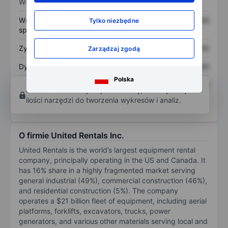
Wskaźniki
Współczynnik cena do
XXXXXXX
XXXXXXX
Tylko niezbędne
sprzedaży
Zysk na akcję
XXXXXXX
XXXXXXX
Zarządzaj zgodą
Dywidenda na akcję
XXXXXXX
XXXXXXX
Polska
Zwrot z kapitału
XXXXXXX
XXXXXXX
Otwórz konto
aby uzyskać dostęp do większej
własnego
ilości narzędzi do tworzenia wykresów i analiz.
O firmie United Rentals Inc.
United Rentals is the world’s largest equipment rental
company, principally operating in the US and Canada. It
has 16% share in a highly fragmented market serving
general industrial (49%), commercial construction (46%),
and residential construction (5%). The company
operates a $21 billion fleet of equipment, including aerial
platforms, forklifts, excavators, trucks, power
generators, and various other materials serving local and