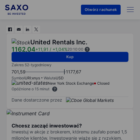
Otwórz rachunek
United Rentals Inc.
1162,04
+11,91
/
+1,04%
20:10:00
Kup
Zakres 52-tygodniowy
701,59
1177,67
Symbol
URI:xnys
Waluta
USD
New York Stock Exchange
Closed
Opóźnione o 15 minut
Dane dostarczone przez
Chcesz zacząć inwestować?
Inwestuj w akcje z brokerem, któremu zaufało ponad 1,5
milionów klientów. Inwestowanie wiąże się z ryzykiem.