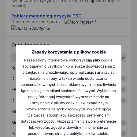
oznacza brak ryzyka, a 100 oznacza najpoważniejsze
ryzyko).
Pobierz metodologię ryzyka ESG.
Dane dostarczone przez
/
Dane finansowe
Zasady korzystania z plików cookie
W I kw.
W II kw.
Nasze strony internetowe wykorzystują pliki cookie,
aby zapewnić użytkownikom lepsze doświadczenia z
Sprawozdanie z zysków
przeglądania umożliwiając, optymalizując i analizując
Dochód
XXXXXXX
XXXXXXX
działanie strony, a także w celu dostarczania
spersonalizowanych treści reklamowych i umożliwienia
EBITDA
XXXXXXX
XXXXXXX
łączenia się z mediami społecznościowymi. Wybierając
opcję "Akceptuj wszystko", wyrażasz zgodę na
Dochód netto
XXXXXXX
XXXXXXX
korzystanie z plików cookie i związane z tym
przetwarzanie danych osobowych. Wybierz opcję
Bilans
"Zarządzaj zgodą", aby zarządzać preferencjami
dotyczącymi zgody. Możesz zmienić swoje preferencje
Aktywa ogółem
XXXXXXX
XXXXXXX
lub wycofać zgodę w dowolnym momencie za
Zadłużenie ogółem
XXXXXXX
XXXXXXX
pośrednictwem strony z polityką plików cookie.