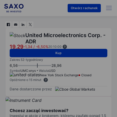
Otwórz rachunek
United Microelectronics Corp. -
ADR
19,29
-1,34
/
-6,50%
20:10:00
Kup
Zakres 52-tygodniowy
6,56
28,96
Symbol
UMC:xnys
Waluta
USD
New York Stock Exchange
Closed
Opóźnione o 15 minut
Dane dostarczone przez
Chcesz zacząć inwestować?
Inwestuj w akcje z brokerem, któremu zaufało ponad 1,5