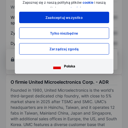
Zapoznaj się z naszą polityką plików
cookie
i naszą
Wskaźniki
polityką
prywatności
.
Współczynnik cena do
XXXXXXX
XXXXXXX
Zaakceptuj wszystko
sprzedaży
Zysk na akcję
XXXXXXX
XXXXXXX
Tylko niezbędne
Dywidenda na akcję
XXXXXXX
XXXXXXX
Zarządzaj zgodą
Zwrot z kapitału
XXXXXXX
XXXXXXX
Otwórz konto
aby uzyskać dostęp do większej
własnego
ilości narzędzi do tworzenia wykresów i analiz.
Polska
O firmie United Microelectronics Corp. - ADR
Founded in 1980, United Microelectronics is the world's
third-largest dedicated chip foundry, with close to 5%
market share in 2025 after TSMC and SMIC. UMC’s
headquarters are in Hsinchu, Taiwan, and it operates 12
fabs in Taiwan, Mainland China, Japan and Singapore,
with additional sales offices in Europe, the US, and South
Korea. UMC features a diverse customer base that