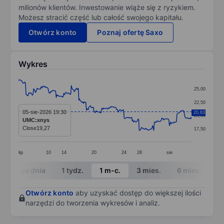
milionów klientów. Inwestowanie wiąże się z ryzykiem.
Możesz stracić część lub całość swojego kapitału.
Otwórz konto
Poznaj ofertę Saxo
Wykres
Chart
25,00
Line chart with 299 data points.
22,50
The chart has 1 X axis displaying categories.
05-sie-2026 19:30
20,63
20,00
UMC:xnys
The chart has 1 Y axis displaying values. Data ranges 
Close
19,27
17,50
lip
10
14
20
24
28
sie
End of interactive chart.
W ciągu dnia
1 tydz.
1 m-c.
3 mies.
6 mies.
1 
Otwórz konto
aby uzyskać dostęp do większej ilości
narzędzi do tworzenia wykresów i analiz.