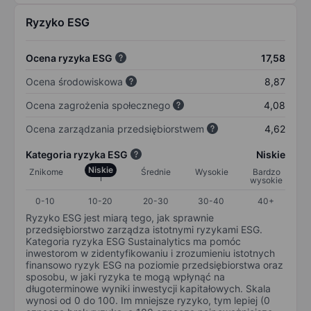
Ryzyko ESG
Ocena ryzyka ESG
17,58
Ocena środowiskowa
8,87
Ocena zagrożenia społecznego
4,08
Ocena zarządzania przedsiębiorstwem
4,62
Kategoria ryzyka ESG
Niskie
Niskie
Znikome
Średnie
Wysokie
Bardzo
wysokie
0-10
10-20
20-30
30-40
40+
Ryzyko ESG jest miarą tego, jak sprawnie
przedsiębiorstwo zarządza istotnymi ryzykami ESG.
Kategoria ryzyka ESG Sustainalytics ma pomóc
inwestorom w zidentyfikowaniu i zrozumieniu istotnych
finansowo ryzyk ESG na poziomie przedsiębiorstwa oraz
sposobu, w jaki ryzyka te mogą wpłynąć na
długoterminowe wyniki inwestycji kapitałowych. Skala
wynosi od 0 do 100. Im mniejsze ryzyko, tym lepiej (0