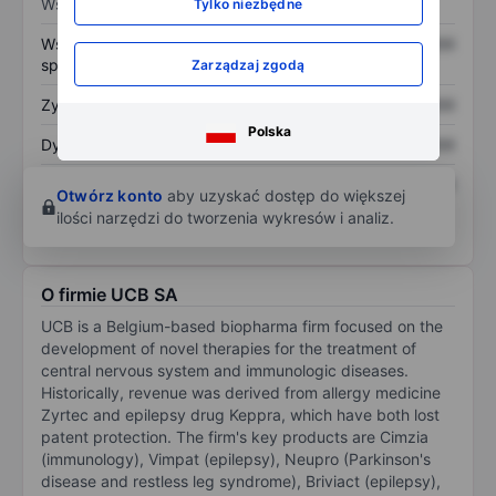
Wskaźniki
Tylko niezbędne
Współczynnik cena do
XXXXXXX
XXXXXXX
sprzedaży
Zarządzaj zgodą
Zysk na akcję
XXXXXXX
XXXXXXX
Polska
Dywidenda na akcję
XXXXXXX
XXXXXXX
Zwrot z kapitału
XXXXXXX
XXXXXXX
Otwórz konto
aby uzyskać dostęp do większej
własnego
ilości narzędzi do tworzenia wykresów i analiz.
O firmie UCB SA
UCB is a Belgium-based biopharma firm focused on the
development of novel therapies for the treatment of
central nervous system and immunologic diseases.
Historically, revenue was derived from allergy medicine
Zyrtec and epilepsy drug Keppra, which have both lost
patent protection. The firm's key products are Cimzia
(immunology), Vimpat (epilepsy), Neupro (Parkinson's
disease and restless leg syndrome), Briviact (epilepsy),