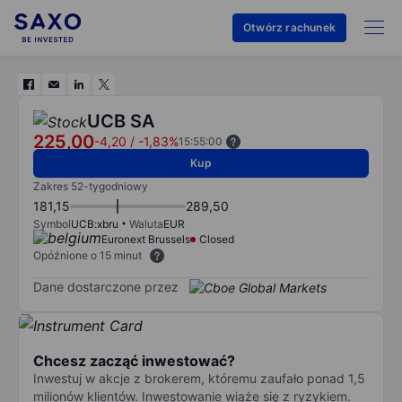
Otwórz rachunek
UCB SA
225,00
-4,20
/
-1,83%
15:55:00
Kup
Zakres 52-tygodniowy
181,15
289,50
Symbol
UCB:xbru
Waluta
EUR
Euronext Brussels
Closed
Opóźnione o 15 minut
Dane dostarczone przez
Chcesz zacząć inwestować?
Inwestuj w akcje z brokerem, któremu zaufało ponad 1,5
milionów klientów. Inwestowanie wiąże się z ryzykiem.