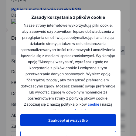
Pobierz metodologię ryzyka ESG.
Dane dostarczone przez
/
Zasady korzystania z plików cookie
Nasze strony internetowe wykorzystują pliki cookie,
aby zapewnić użytkownikom lepsze doświadczenia z
Dane finansowe
przeglądania umożliwiając, optymalizując i analizując
działanie strony, a także w celu dostarczania
spersonalizowanych treści reklamowych i umożliwienia
W I kw.
W II kw.
łączenia się z mediami społecznościowymi. Wybierając
Sprawozdanie z zysków
opcję "Akceptuj wszystko", wyrażasz zgodę na
korzystanie z plików cookie i związane z tym
Dochód
XXXXXXX
XXXXXXX
przetwarzanie danych osobowych. Wybierz opcję
"Zarządzaj zgodą", aby zarządzać preferencjami
EBITDA
XXXXXXX
XXXXXXX
dotyczącymi zgody. Możesz zmienić swoje preferencje
lub wycofać zgodę w dowolnym momencie za
Dochód netto
XXXXXXX
XXXXXXX
pośrednictwem strony z polityką plików cookie.
Bilans
Zapoznaj się z naszą polityką plików
cookie
i naszą
polityką
prywatności
.
Aktywa ogółem
XXXXXXX
XXXXXXX
Zaakceptuj wszystko
Zadłużenie ogółem
XXXXXXX
XXXXXXX