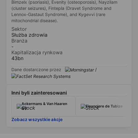
Bimzelx (psoriasis), Evenity (osteoporosis), Nayzilam
(cluster seizures), Fintepla (Dravet Syndrome and
Lennox-Gastaut Syndrome), and Kygevvi (rare
mitochondrial disease).
Sektor
Służba zdrowia
Branża
-
Kapitalizacja rynkowa
43bn
Dane dostarczone przez
/
Inni byli zainteresowani
Ackermans & Van Haaren
Financiere de Tubize
NV
Zobacz wszystkie akcje