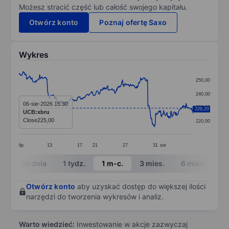
Możesz stracić część lub całość swojego kapitału.
Otwórz konto
Poznaj ofertę Saxo
Wykres
Chart
250,00
Line chart with 413 data points.
240,00
The chart has 1 X axis displaying categories.
06-sie-2026 15:30
230,00
229,20
UCB:xbru
The chart has 1 Y axis displaying values. Data ranges
Close
225,00
220,00
lip
13
17
21
27
31
sie
End of interactive chart.
W ciągu dnia
1 tydz.
1 m-c.
3 mies.
6 mies.
1 
Otwórz konto
aby uzyskać dostęp do większej ilości
narzędzi do tworzenia wykresów i analiz.
Warto wiedzieć:
Inwestowanie w akcje zazwyczaj