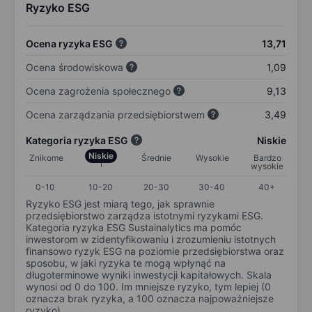
Ryzyko ESG
Ocena ryzyka ESG
13,71
Ocena środowiskowa
1,09
Ocena zagrożenia społecznego
9,13
Ocena zarządzania przedsiębiorstwem
3,49
Kategoria ryzyka ESG
Niskie
Niskie
Znikome
Średnie
Wysokie
Bardzo
wysokie
0-10
10-20
20-30
30-40
40+
Ryzyko ESG jest miarą tego, jak sprawnie
przedsiębiorstwo zarządza istotnymi ryzykami ESG.
Kategoria ryzyka ESG Sustainalytics ma pomóc
inwestorom w zidentyfikowaniu i zrozumieniu istotnych
finansowo ryzyk ESG na poziomie przedsiębiorstwa oraz
sposobu, w jaki ryzyka te mogą wpłynąć na
długoterminowe wyniki inwestycji kapitałowych. Skala
wynosi od 0 do 100. Im mniejsze ryzyko, tym lepiej (0
oznacza brak ryzyka, a 100 oznacza najpoważniejsze
ryzyko).