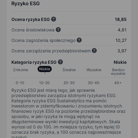
Ryzyko ESG
Ocena ryzyka ESG
18,85
Ocena środowiskowa
4,61
Ocena zagrożenia społecznego
10,27
Ocena zarządzania przedsiębiorstwem
3,97
Kategoria ryzyka ESG
Niskie
Niskie
Znikome
Średnie
Wysokie
Bardzo
wysokie
0-10
10-20
20-30
30-40
40+
Ryzyko ESG jest miarą tego, jak sprawnie
przedsiębiorstwo zarządza istotnymi ryzykami ESG.
Kategoria ryzyka ESG Sustainalytics ma pomóc
inwestorom w zidentyfikowaniu i zrozumieniu istotnych
finansowo ryzyk ESG na poziomie przedsiębiorstwa oraz
sposobu, w jaki ryzyka te mogą wpłynąć na
długoterminowe wyniki inwestycji kapitałowych. Skala
wynosi od 0 do 100. Im mniejsze ryzyko, tym lepiej (0
oznacza brak ryzyka, a 100 oznacza najpoważniejsze
ryzyko).