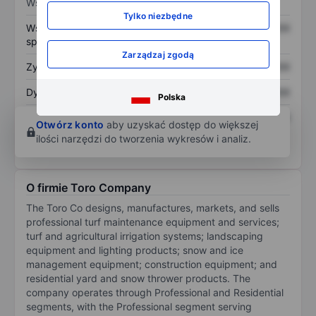
Wskaźniki
Tylko niezbędne
Współczynnik cena do
XXXXXXX
XXXXXXX
sprzedaży
Zarządzaj zgodą
Zysk na akcję
XXXXXXX
XXXXXXX
Dywidenda na akcję
XXXXXXX
XXXXXXX
Polska
Zwrot z kapitału
XXXXXXX
XXXXXXX
Otwórz konto
aby uzyskać dostęp do większej
własnego
ilości narzędzi do tworzenia wykresów i analiz.
O firmie Toro Company
The Toro Co designs, manufactures, markets, and sells
professional turf maintenance equipment and services;
turf and agricultural irrigation systems; landscaping
equipment and lighting products; snow and ice
management equipment; construction equipment; and
residential yard and snow thrower products. The
company operates through Professional and Residential
segments, with the Professional segment serving