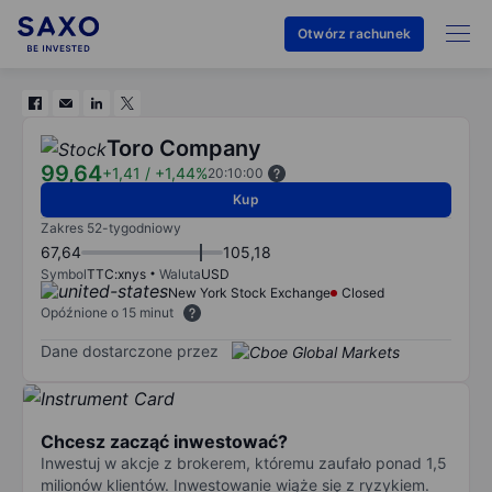
Otwórz rachunek
Toro Company
99,64
+1,41
/
+1,44%
20:10:00
Kup
Zakres 52-tygodniowy
67,64
105,18
Symbol
TTC:xnys
Waluta
USD
New York Stock Exchange
Closed
Opóźnione o 15 minut
Dane dostarczone przez
Chcesz zacząć inwestować?
Inwestuj w akcje z brokerem, któremu zaufało ponad 1,5
milionów klientów. Inwestowanie wiąże się z ryzykiem.