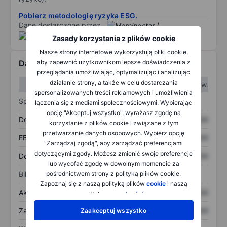
Pobierz metodologię ryzyka ESG.
Dane dostarczone przez
/
Zasady korzystania z plików cookie
Nasze strony internetowe wykorzystują pliki cookie,
aby zapewnić użytkownikom lepsze doświadczenia z
Dane finansowe
przeglądania umożliwiając, optymalizując i analizując
działanie strony, a także w celu dostarczania
W I kw.
W II kw.
spersonalizowanych treści reklamowych i umożliwienia
Sprawozdanie z zysków
łączenia się z mediami społecznościowymi. Wybierając
opcję "Akceptuj wszystko", wyrażasz zgodę na
Dochód
XXXXXXX
XXXXXXX
korzystanie z plików cookie i związane z tym
przetwarzanie danych osobowych. Wybierz opcję
EBITDA
XXXXXXX
XXXXXXX
"Zarządzaj zgodą", aby zarządzać preferencjami
dotyczącymi zgody. Możesz zmienić swoje preferencje
Dochód netto
XXXXXXX
XXXXXXX
lub wycofać zgodę w dowolnym momencie za
pośrednictwem strony z polityką plików cookie.
Bilans
Zapoznaj się z naszą polityką plików
cookie
i naszą
Aktywa ogółem
XXXXXXX
XXXXXXX
polityką
prywatności
.
Zadłużenie ogółem
XXXXXXX
XXXXXXX
Zaakceptuj wszystko