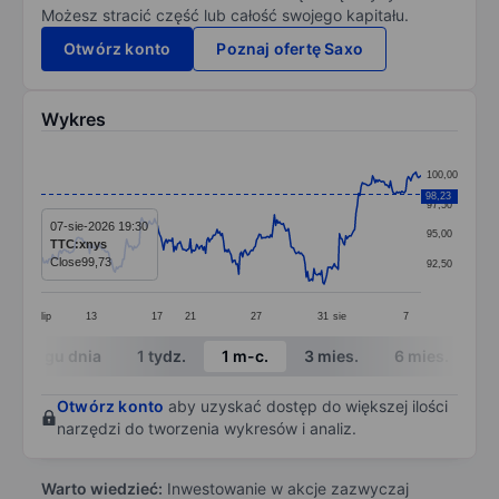
Możesz stracić część lub całość swojego kapitału.
Otwórz konto
Poznaj ofertę Saxo
Wykres
Chart
100,00
Line chart with 299 data points.
98,23
97,50
The chart has 1 X axis displaying categories.
07-sie-2026 19:30
95,00
TTC:xnys
The chart has 1 Y axis displaying values. Data ranges
Close
99,73
92,50
lip
13
17
21
27
31
sie
7
End of interactive chart.
W ciągu dnia
1 tydz.
1 m-c.
3 mies.
6 mies.
1 
Otwórz konto
aby uzyskać dostęp do większej ilości
narzędzi do tworzenia wykresów i analiz.
Warto wiedzieć:
Inwestowanie w akcje zazwyczaj