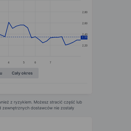
2,80
2,60
2,40
2,35
2,20
4
5
6
7
ku
Cały okres
nież z ryzykiem. Możesz stracić część lub
 od zewnętrznych dostawców nie zostały