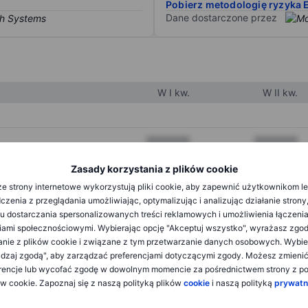
Pobierz metodologię ryzyka 
Dane dostarczone przez
W I kw.
W II kw.
XXXXXXX
XXXXXXX
XXXXXXX
XXXXXXX
Zasady korzystania z plików cookie
e strony internetowe wykorzystują pliki cookie, aby zapewnić użytkownikom l
XXXXXXX
XXXXXXX
zenia z przeglądania umożliwiając, optymalizując i analizując działanie strony
u dostarczania spersonalizowanych treści reklamowych i umożliwienia łączenia
ami społecznościowymi. Wybierając opcję "Akceptuj wszystko", wyrażasz zgo
XXXXXXX
XXXXXXX
anie z plików cookie i związane z tym przetwarzanie danych osobowych. Wybie
dzaj zgodą", aby zarządzać preferencjami dotyczącymi zgody. Możesz zmieni
XXXXXXX
XXXXXXX
rencje lub wycofać zgodę w dowolnym momencie za pośrednictwem strony z po
ów cookie. Zapoznaj się z naszą polityką plików
cookie
i naszą polityką
prywatn