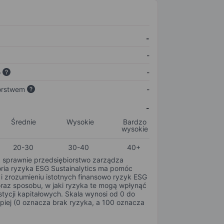
-
-
o
-
orstwem
-
-
Średnie
Wysokie
Bardzo
wysokie
20-30
30-40
40+
k sprawnie przedsiębiorstwo zarządza
oria ryzyka ESG Sustainalytics ma pomóc
i zrozumieniu istotnych finansowo ryzyk ESG
oraz sposobu, w jaki ryzyka te mogą wpłynąć
tycji kapitałowych. Skala wynosi od 0 do
epiej (0 oznacza brak ryzyka, a 100 oznacza