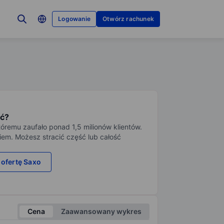
Logowanie
Otwórz rachunek
ć?
tóremu zaufało ponad 1,5 milionów klientów.
iem. Możesz stracić część lub całość
 ofertę Saxo
Cena
Zaawansowany wykres