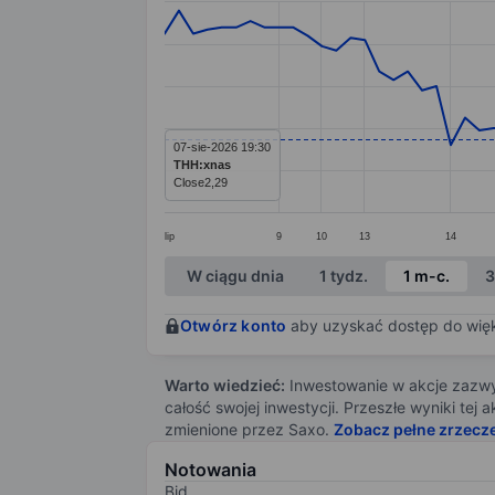
Line chart with 80 data points.
The chart has 1 X axis displaying categ
The chart has 1 Y axis displaying value
07-sie-2026 19:30
THH:xnas
Close
2,29
lip
9
10
13
14
End of interactive chart.
W ciągu dnia
1 tydz.
1 m-c.
3
Otwórz konto
aby uzyskać dostęp do więks
Warto wiedzieć:
Inwestowanie w akcje zazwyc
całość swojej inwestycji. Przeszłe wyniki te
zmienione przez Saxo.
Zobacz pełne zrzecz
Notowania
Bid