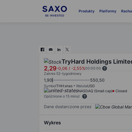
Produkty
Platformy
Rachu
TryHard Holdings Limite
2,29
-0,06
/
-2,55%
00:00:00
Zakres 52-tygodniowy
1,90
550,50
Symbol
THH:xnas
Waluta
USD
NASDAQ (Small cap)
Closed
Opóźnione o 15 minut
Dane dostarczone przez
Wykres
Chart