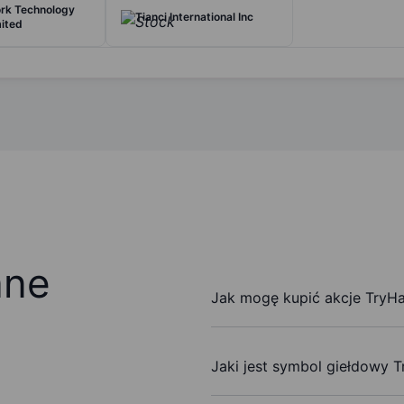
rk Technology
Tianci International Inc
ited
ane
Jak mogę kupić akcje TryHa
Jaki jest symbol giełdowy T