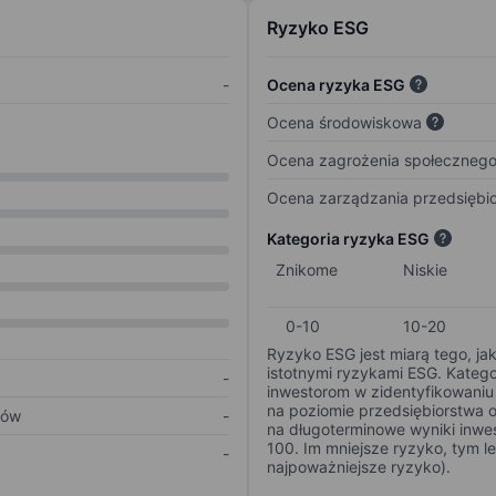
Ryzyko ESG
-
Ocena ryzyka ESG
Ocena środowiskowa
Ocena zagrożenia społeczneg
Ocena zarządzania przedsiębi
Kategoria ryzyka ESG
Znikome
Niskie
0-10
10-20
Ryzyko ESG jest miarą tego, ja
istotnymi ryzykami ESG. Kateg
-
inwestorom w zidentyfikowaniu 
na poziomie przedsiębiorstwa 
ków
-
na długoterminowe wyniki inwes
100. Im mniejsze ryzyko, tym l
-
najpoważniejsze ryzyko).