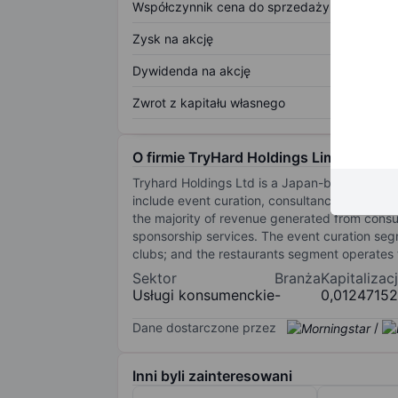
Współczynnik cena do sprzedaży
Zysk na akcję
Dywidenda na akcję
Zwrot z kapitału własnego
O firmie TryHard Holdings Limited
Tryhard Holdings Ltd is a Japan-based lifesty
include event curation, consultancy and man
the majority of revenue generated from consu
sponsorship services. The event curation se
clubs; and the restaurants segment operates 
Sektor
Branża
Kapitalizac
Usługi konsumenckie
-
0,0124715
Dane dostarczone przez
/
Inni byli zainteresowani