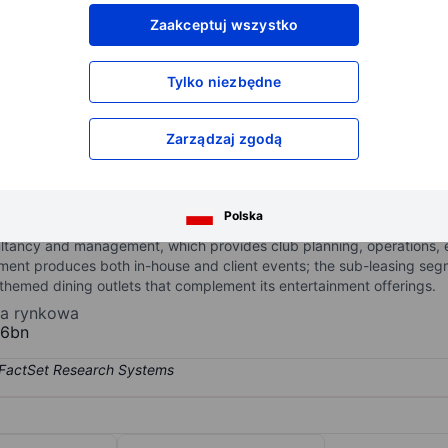
XXXXXXX
XXXXXXX
Zaakceptuj wszystko
XXXXXXX
XXXXXXX
XXXXXXX
XXXXXXX
Tylko niezbędne
Otwórz konto
aby uzyskać dostęp do większej ilości n
XXXXXXX
XXXXXXX
Zarządzaj zgodą
le entertainment company offering services across the entertainment 
Polska
agement, sub-leasing of venues, and restaurant operations. The co
ltancy and management, which provides club planning, operations, e
gment produces both in-house and client events; the sub-leasing se
themed dining outlets that complement its entertainment offerings.
ja rynkowa
26bn