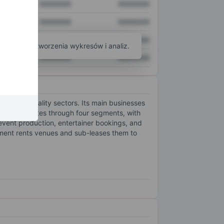
XXXXXXX
XXXXXXX
XXXXXXX
XXXXXXX
XXXXXXX
XXXXXXX
arzędzi do tworzenia wykresów i analiz.
XXXXXXX
XXXXXXX
and hospitality sectors. Its main businesses
mpany operates through four segments, with
vent production, entertainer bookings, and
gment rents venues and sub-leases them to