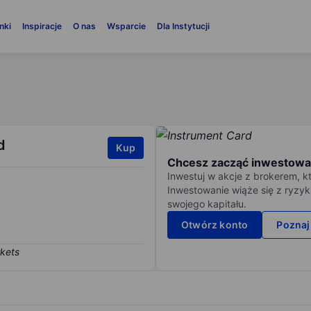
nki
Inspiracje
O nas
Wsparcie
Dla Instytucji
d
Kup
Chcesz zacząć inwestowa
Inwestuj w akcje z brokerem, k
Inwestowanie wiąże się z ryzyk
swojego kapitału.
Otwórz konto
Poznaj