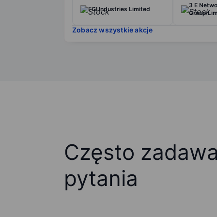
3 E Netwo
FGI Industries Limited
Group Lim
Zobacz wszystkie akcje
Często zadaw
pytania