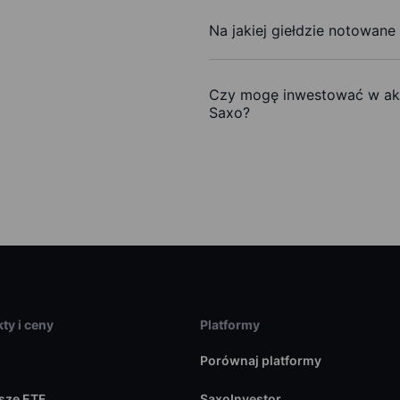
Na jakiej giełdzie notowane
Czy mogę inwestować w akc
Saxo?
ty i ceny
Platformy
Porównaj platformy
sze ETF
SaxoInvestor