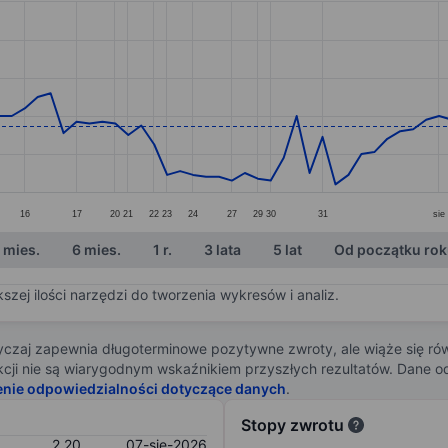
ories.
s. Data ranges from 2.04 to 2.96.
16
17
20
21
22
23
24
27
29
30
31
sie
 mies.
6 mies.
1 r.
3 lata
5 lat
Od początku ro
zej ilości narzędzi do tworzenia wykresów i analiz.
zaj zapewnia długoterminowe pozytywne zwroty, ale wiąże się rów
j akcji nie są wiarygodnym wskaźnikiem przyszłych rezultatów. Dane
enie odpowiedzialności dotyczące danych
.
Stopy zwrotu
2,20
07-sie-2026