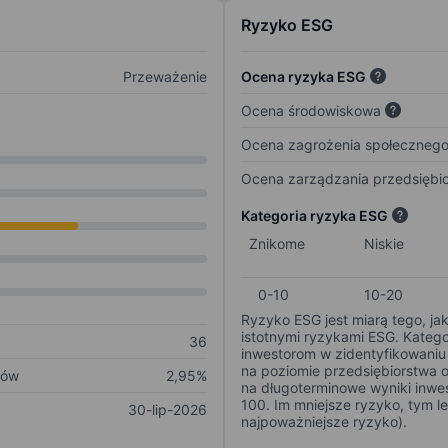
Ryzyko ESG
Przeważenie
Ocena ryzyka ESG
Ocena środowiskowa
Ocena zagrożenia społeczneg
Ocena zarządzania przedsiębi
Kategoria ryzyka ESG
Znikome
Niskie
0-10
10-20
Ryzyko ESG jest miarą tego, ja
istotnymi ryzykami ESG. Kateg
36
inwestorom w zidentyfikowaniu 
na poziomie przedsiębiorstwa 
ków
2,95%
na długoterminowe wyniki inwes
100. Im mniejsze ryzyko, tym l
30-lip-2026
najpoważniejsze ryzyko).