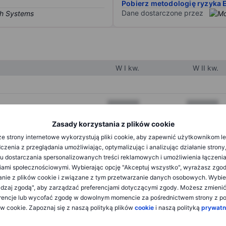
Pobierz metodologię ryzyka 
Dane dostarczone przez
W I kw.
W II kw.
XXXXXXX
XXXXXXX
XXXXXXX
XXXXXXX
Zasady korzystania z plików cookie
e strony internetowe wykorzystują pliki cookie, aby zapewnić użytkownikom l
XXXXXXX
XXXXXXX
zenia z przeglądania umożliwiając, optymalizując i analizując działanie strony
u dostarczania spersonalizowanych treści reklamowych i umożliwienia łączenia
ami społecznościowymi. Wybierając opcję "Akceptuj wszystko", wyrażasz zgo
XXXXXXX
XXXXXXX
anie z plików cookie i związane z tym przetwarzanie danych osobowych. Wybie
dzaj zgodą", aby zarządzać preferencjami dotyczącymi zgody. Możesz zmieni
XXXXXXX
XXXXXXX
rencje lub wycofać zgodę w dowolnym momencie za pośrednictwem strony z po
ów cookie. Zapoznaj się z naszą polityką plików
cookie
i naszą polityką
prywatn