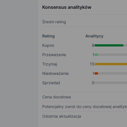
Konsensus analityków
Średni rating
Rating
Analitycy
Kupno
8
Przeważenie
1
Trzymaj
15
Niedoważenie
1
Sprzedaż
0
Cena docelowa
Potencjalny zwrot do ceny docelowej anality
Ostatnia aktualizacja