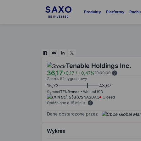
Produkty
Platformy
Rachu
Tenable Holdings Inc.
36,17
+0,17
/
+0,47%
20:00:00
Zakres 52-tygodniowy
15,73
43,67
Symbol
TENB:xnas
Waluta
USD
NASDAQ
Closed
Opóźnione o 15 minut
Dane dostarczone przez
Wykres
Chart