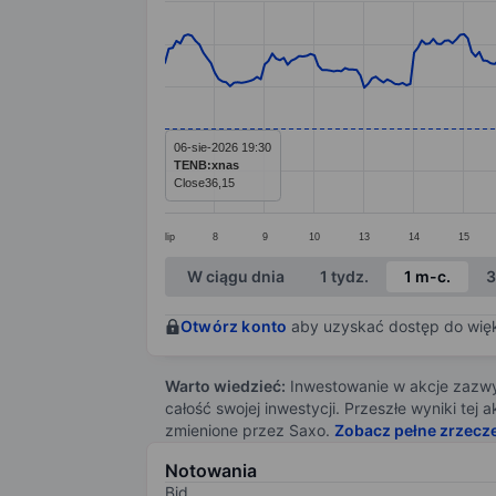
Line chart with 295 data points.
The chart has 1 X axis displaying categ
The chart has 1 Y axis displaying value
06-sie-2026 19:30
TENB:xnas
Close
36,15
lip
8
9
10
13
14
15
End of interactive chart.
W ciągu dnia
1 tydz.
1 m-c.
3
Otwórz konto
aby uzyskać dostęp do więks
Warto wiedzieć:
Inwestowanie w akcje zazwyc
całość swojej inwestycji. Przeszłe wyniki te
zmienione przez Saxo.
Zobacz pełne zrzecz
Notowania
Bid