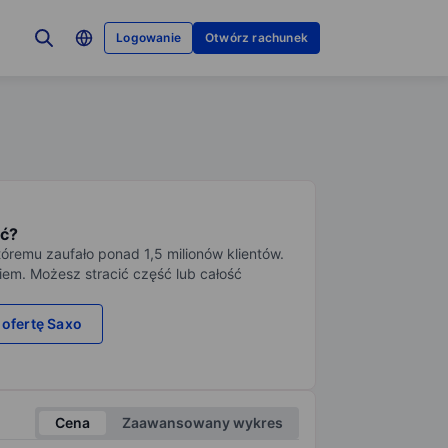
Logowanie
Otwórz rachunek
ć?
tóremu zaufało ponad 1,5 milionów klientów.
iem. Możesz stracić część lub całość
 ofertę Saxo
Cena
Zaawansowany wykres