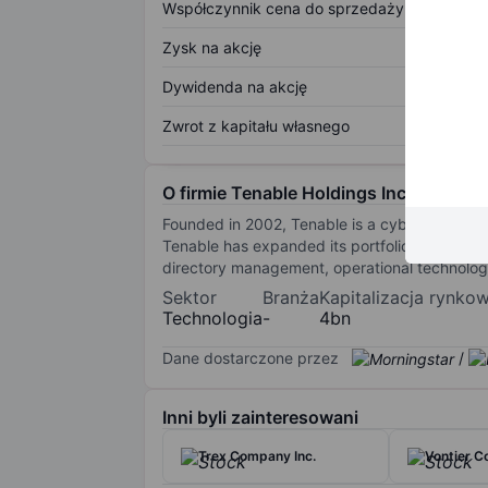
Współczynnik cena do sprzedaży
Zysk na akcję
Dywidenda na akcję
Zwrot z kapitału własnego
O firmie Tenable Holdings Inc.
Founded in 2002, Tenable is a cybersecurity 
Tenable has expanded its portfolio to provid
directory management, operational technolog
Sektor
Branża
Kapitalizacja rynko
Technologia
-
4bn
Dane dostarczone przez
/
Inni byli zainteresowani
Trex Company Inc.
Vontier C