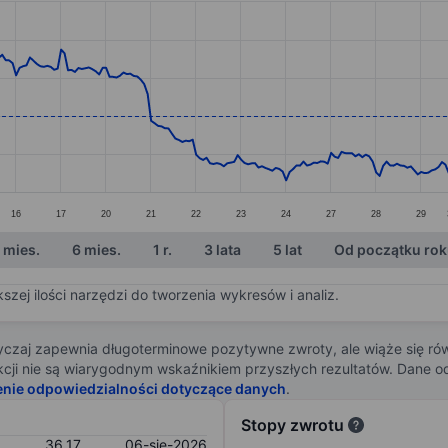
ories.
s. Data ranges from 30.35 to 42.72.
16
17
20
21
22
23
24
27
28
29
 mies.
6 mies.
1 r.
3 lata
5 lat
Od początku ro
zej ilości narzędzi do tworzenia wykresów i analiz.
zaj zapewnia długoterminowe pozytywne zwroty, ale wiąże się rów
j akcji nie są wiarygodnym wskaźnikiem przyszłych rezultatów. Dane
enie odpowiedzialności dotyczące danych
.
Stopy zwrotu
36,17
06-sie-2026