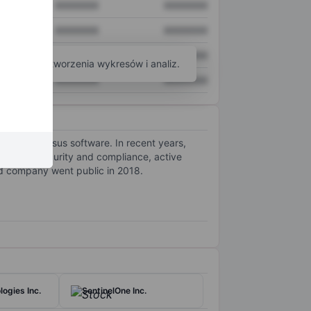
XXXXXXX
XXXXXXX
XXXXXXX
XXXXXXX
XXXXXXX
XXXXXXX
arzędzi do tworzenia wykresów i analiz.
XXXXXXX
XXXXXXX
er its Nessus software. In recent years,
e cloud security and compliance, active
ed company went public in 2018.
ogies Inc.
SentinelOne Inc.