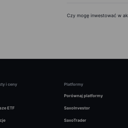
Czy mogę inwestować w akc
ty i ceny
Platformy
Porównaj platformy
sze ETF
SaxoInvestor
cje
SaxoTrader