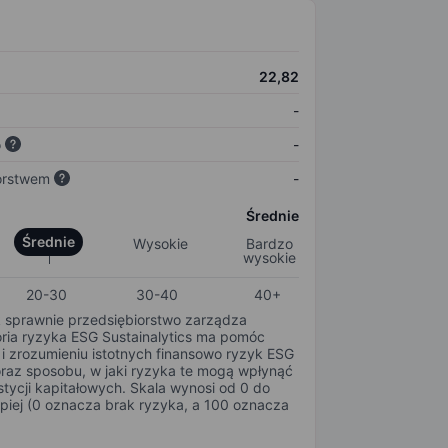
22,82
-
o
-
orstwem
-
Średnie
Średnie
Wysokie
Bardzo
wysokie
20-30
30-40
40+
k sprawnie przedsiębiorstwo zarządza
oria ryzyka ESG Sustainalytics ma pomóc
i zrozumieniu istotnych finansowo ryzyk ESG
oraz sposobu, w jaki ryzyka te mogą wpłynąć
tycji kapitałowych. Skala wynosi od 0 do
epiej (0 oznacza brak ryzyka, a 100 oznacza