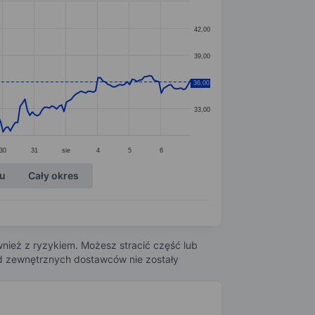
42,00
39,00
36,00
36,00
33,00
30
31
sie
4
5
6
ku
Cały okres
nież z ryzykiem. Możesz stracić część lub
 od zewnętrznych dostawców nie zostały