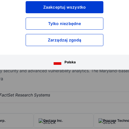
XXXXXXX
XXXXXXX
Zaakceptuj wszystko
XXXXXXX
XXXXXXX
XXXXXXX
XXXXXXX
Tylko niezbędne
Otwórz konto
aby uzyskać dostęp do większej ilości n
XXXXXXX
XXXXXXX
Zarządzaj zgodą
company that began providing vulnerability management solutions und
Polska
e a broader range of exposure management modules. Solutions includ
y security and advanced vulnerability analytics. The Maryland-bas
wa
orp.
Certara Inc.
Procore Technol