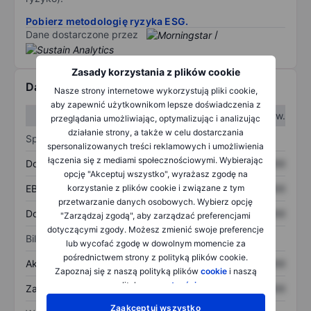
Pobierz metodologię ryzyka ESG.
Dane dostarczone przez
/
Zasady korzystania z plików cookie
Dane finansowe
Nasze strony internetowe wykorzystują pliki cookie,
aby zapewnić użytkownikom lepsze doświadczenia z
W I kw.
W II kw.
przeglądania umożliwiając, optymalizując i analizując
działanie strony, a także w celu dostarczania
Sprawozdanie z zysków
spersonalizowanych treści reklamowych i umożliwienia
łączenia się z mediami społecznościowymi. Wybierając
Dochód
XXXXXXX
XXXXXXX
opcję "Akceptuj wszystko", wyrażasz zgodę na
korzystanie z plików cookie i związane z tym
EBITDA
XXXXXXX
XXXXXXX
przetwarzanie danych osobowych. Wybierz opcję
Dochód netto
XXXXXXX
XXXXXXX
"Zarządzaj zgodą", aby zarządzać preferencjami
dotyczącymi zgody. Możesz zmienić swoje preferencje
Bilans
lub wycofać zgodę w dowolnym momencie za
pośrednictwem strony z polityką plików cookie.
Aktywa ogółem
XXXXXXX
XXXXXXX
Zapoznaj się z naszą polityką plików
cookie
i naszą
polityką
prywatności
.
Zadłużenie ogółem
XXXXXXX
XXXXXXX
Zaakceptuj wszystko