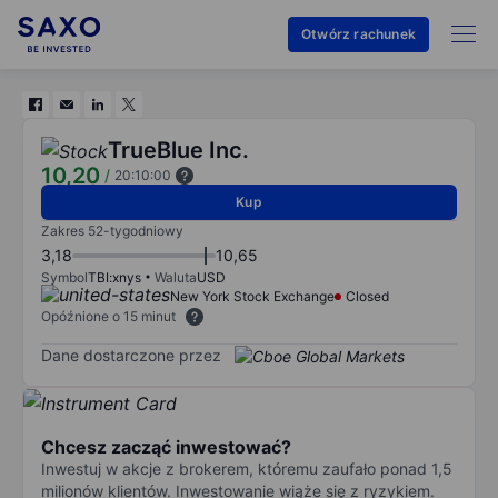
Otwórz rachunek
TrueBlue Inc.
10,20
/
20:10:00
Kup
Zakres 52-tygodniowy
3,18
10,65
Symbol
TBI:xnys
Waluta
USD
New York Stock Exchange
Closed
Opóźnione o 15 minut
Dane dostarczone przez
Chcesz zacząć inwestować?
Inwestuj w akcje z brokerem, któremu zaufało ponad 1,5
milionów klientów. Inwestowanie wiąże się z ryzykiem.