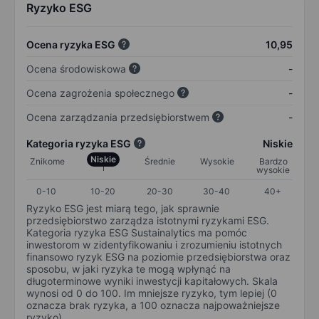
Ryzyko ESG
Ocena ryzyka ESG
10,95
Ocena środowiskowa
-
Ocena zagrożenia społecznego
-
Ocena zarządzania przedsiębiorstwem
-
Kategoria ryzyka ESG
Niskie
Niskie
Znikome
Średnie
Wysokie
Bardzo
wysokie
0-10
10-20
20-30
30-40
40+
Ryzyko ESG jest miarą tego, jak sprawnie
przedsiębiorstwo zarządza istotnymi ryzykami ESG.
Kategoria ryzyka ESG Sustainalytics ma pomóc
inwestorom w zidentyfikowaniu i zrozumieniu istotnych
finansowo ryzyk ESG na poziomie przedsiębiorstwa oraz
sposobu, w jaki ryzyka te mogą wpłynąć na
długoterminowe wyniki inwestycji kapitałowych. Skala
wynosi od 0 do 100. Im mniejsze ryzyko, tym lepiej (0
oznacza brak ryzyka, a 100 oznacza najpoważniejsze
ryzyko).