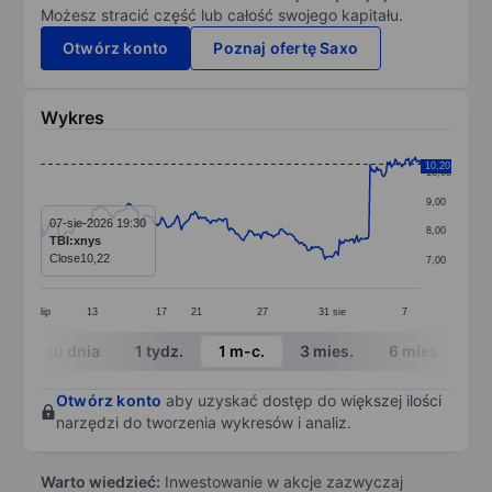
Możesz stracić część lub całość swojego kapitału.
Otwórz konto
Poznaj ofertę Saxo
Wykres
Chart
10,20
10,00
Line chart with 287 data points.
9,00
The chart has 1 X axis displaying categories.
07-sie-2026 19:30
8,00
TBI:xnys
The chart has 1 Y axis displaying values. Data ranges 
Close
10,22
7,00
lip
13
17
21
27
31
sie
7
End of interactive chart.
W ciągu dnia
1 tydz.
1 m-c.
3 mies.
6 mies.
1 
Otwórz konto
aby uzyskać dostęp do większej ilości
narzędzi do tworzenia wykresów i analiz.
Warto wiedzieć:
Inwestowanie w akcje zazwyczaj