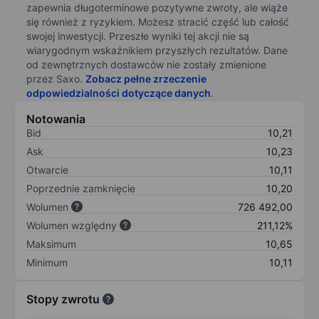
zapewnia długoterminowe pozytywne zwroty, ale wiąże
się również z ryzykiem. Możesz stracić część lub całość
swojej inwestycji. Przeszłe wyniki tej akcji nie są
wiarygodnym wskaźnikiem przyszłych rezultatów. Dane
od zewnętrznych dostawców nie zostały zmienione
przez Saxo.
Zobacz pełne zrzeczenie
odpowiedzialności dotyczące danych
.
Notowania
Bid
10,21
Ask
10,23
Otwarcie
10,11
Poprzednie zamknięcie
10,20
Wolumen
726 492,00
Wolumen względny
211,12%
Maksimum
10,65
Minimum
10,11
Stopy zwrotu