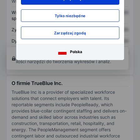
Wskaźniki
Współczynnik cena do
XXXXXXX
XXXXXXX
Tylko niezbędne
sprzedaży
Zysk na akcję
XXXXXXX
XXXXXXX
Zarządzaj zgodą
Dywidenda na akcję
XXXXXXX
XXXXXXX
Polska
Zwrot z kapitału
XXXXXXX
XXXXXXX
Otwórz konto
aby uzyskać dostęp do większej
własnego
ilości narzędzi do tworzenia wykresów i analiz.
O firmie TrueBlue Inc.
TrueBlue Inc is a provider of specialized workforce
solutions that connect employers with talent. Its
reportable segments include PeopleReady, which
provides blue-collar contingent staffing and delivers on-
demand and skilled labor across industries such as
construction, transportation, retail, hospitality, and
energy. The PeopleManagement segment offers
contingent labor and outsourced industrial workforce